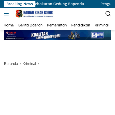
Langsung
 Kebakaran Gedung Bapenda
Breaking News
Pengukuran Terjadwal Had
ke
konten
Home
Berita Daerah
Pemerintah
Pendidikan
Kriminal
Beranda
Kriminal