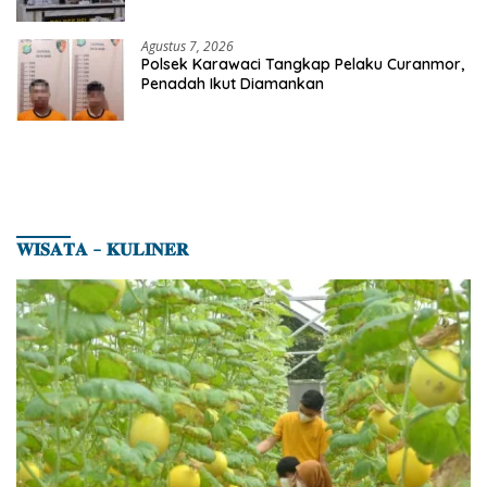
Karhutla di Kerumutan
Agustus 7, 2026
Polsek Karawaci Tangkap Pelaku Curanmor,
Penadah Ikut Diamankan
𝐖𝐈𝐒𝐀𝐓𝐀 – 𝐊𝐔𝐋𝐈𝐍𝐄𝐑