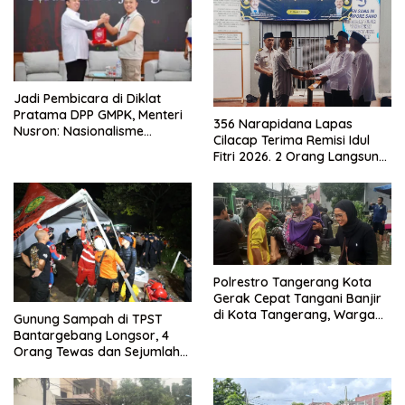
Jadi Pembicara di Diklat
Pratama DPP GMPK, Menteri
356 Narapidana Lapas
Nusron: Nasionalisme
Cilacap Terima Remisi Idul
Menjadikan Bangsa yang
Fitri 2026. 2 Orang Langsung
Kuat
Bebas
Polrestro Tangerang Kota
Gerak Cepat Tangani Banjir
di Kota Tangerang, Warga
Gunung Sampah di TPST
Dievakuasi dan Didirikan
Bantargebang Longsor, 4
Posko Siaga
Orang Tewas dan Sejumlah
Truk Tertimbun