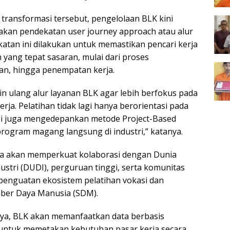
ransformasi tersebut, pengelolaan BLK kini
kan pendekatan user journey approach atau alur
katan ini dilakukan untuk memastikan pencari kerja
yang tepat sasaran, mulai dari proses
han, hingga penempatan kerja.
 ulang alur layanan BLK agar lebih berfokus pada
rja. Pelatihan tidak lagi hanya berorientasi pada
tapi juga mengedepankan metode Project-Based
program magang langsung di industri,” katanya.
uga akan memperkuat kolaborasi dengan Dunia
ustri (DUDI), perguruan tinggi, serta komunitas
 penguatan ekosistem pelatihan vokasi dan
er Daya Manusia (SDM).
ya, BLK akan memanfaatkan data berbasis
 untuk memetakan kebutuhan pasar kerja secara