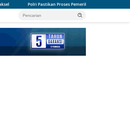
n Proses Pemeriksaan Personel di Aceh Dilaksanakan Secara Pro
tutup