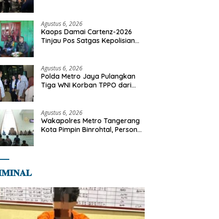
Motor Diamankan di Jakarta
Timur
Agustus 6, 2026
Kaops Damai Cartenz-2026
Tinjau Pos Satgas Kepolisian
Ops Damai Cartenz di Sinak,
Perkuat Pendekatan Humanis
Bersama Masyarakat
Agustus 6, 2026
Polda Metro Jaya Pulangkan
Tiga WNI Korban TPPO dari
Libya
Agustus 6, 2026
Wakapolres Metro Tangerang
Kota Pimpin Binrohtal, Personel
Diajak Perkuat Integritas dan
Bekal Akhirat
𝐌𝐈𝐍𝐀𝐋