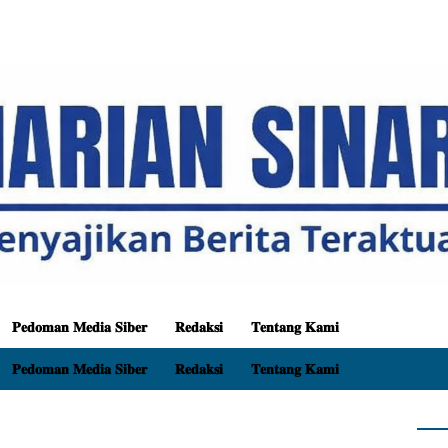
𝐏𝐞𝐝𝐨𝐦𝐚𝐧 𝐌𝐞𝐝𝐢𝐚 𝐒𝐢𝐛𝐞𝐫
𝐑𝐞𝐝𝐚𝐤𝐬𝐢
𝐓𝐞𝐧𝐭𝐚𝐧𝐠 𝐊𝐚𝐦𝐢
𝐏𝐞𝐝𝐨𝐦𝐚𝐧 𝐌𝐞𝐝𝐢𝐚 𝐒𝐢𝐛𝐞𝐫
𝐑𝐞𝐝𝐚𝐤𝐬𝐢
𝐓𝐞𝐧𝐭𝐚𝐧𝐠 𝐊𝐚𝐦𝐢