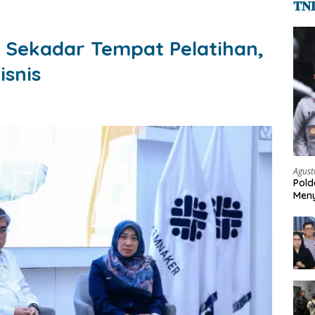
𝐓𝐍
k Sekadar Tempat Pelatihan,
isnis
Agust
Pold
Meny