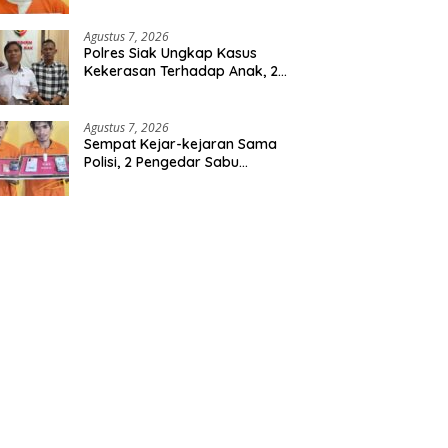
Berencana, Seorang Pria
Berhasil Diamankan
Agustus 7, 2026
Polres Siak Ungkap Kasus
Kekerasan Terhadap Anak, 2
Tersangka Diamankan
Agustus 7, 2026
Sempat Kejar-kejaran Sama
Polisi, 2 Pengedar Sabu
Diringkus Satresnarkoba
Polres Inhu