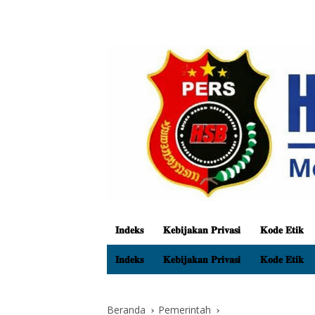
𝐈𝐧𝐝𝐞𝐤𝐬
𝐊𝐞𝐛𝐢𝐣𝐚𝐤𝐚𝐧 𝐏𝐫𝐢𝐯𝐚𝐬𝐢
𝐊𝐨𝐝𝐞 𝐄𝐭𝐢𝐤
𝐈𝐧𝐝𝐞𝐤𝐬
𝐊𝐞𝐛𝐢𝐣𝐚𝐤𝐚𝐧 𝐏𝐫𝐢𝐯𝐚𝐬𝐢
𝐊𝐨𝐝𝐞 𝐄𝐭𝐢𝐤
Beranda
Pemerintah