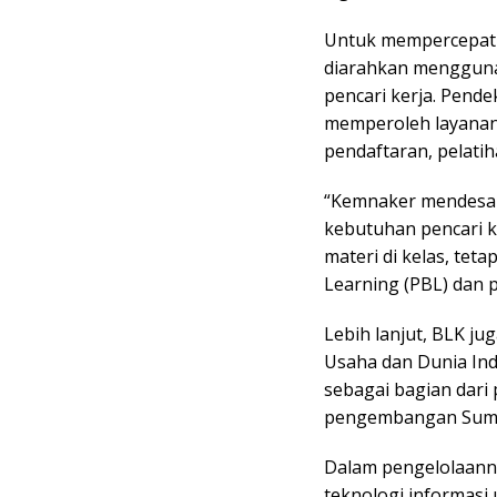
Untuk mempercepat t
diarahkan mengguna
pencari kerja. Pende
memperoleh layanan 
pendaftaran, pelati
“Kemnaker mendesain
kebutuhan pencari ke
materi di kelas, te
Learning (PBL) dan 
Lebih lanjut, BLK j
Usaha dan Dunia Ind
sebagai bagian dari
pengembangan Sumb
Dalam pengelolaann
teknologi informasi