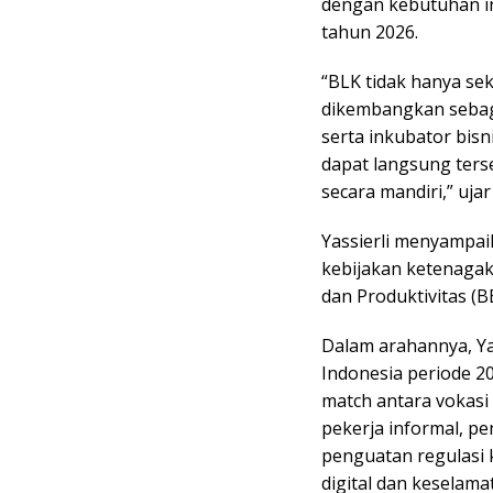
dengan kebutuhan in
tahun 2026.
“BLK tidak hanya sek
dikembangkan sebagai
serta inkubator bis
dapat langsung ters
secara mandiri,” ujar 
Yassierli menyampai
kebijakan ketenagake
dan Produktivitas (B
Dalam arahannya, Ya
Indonesia periode 2
match antara vokasi 
pekerja informal, pe
penguatan regulasi 
digital dan keselama