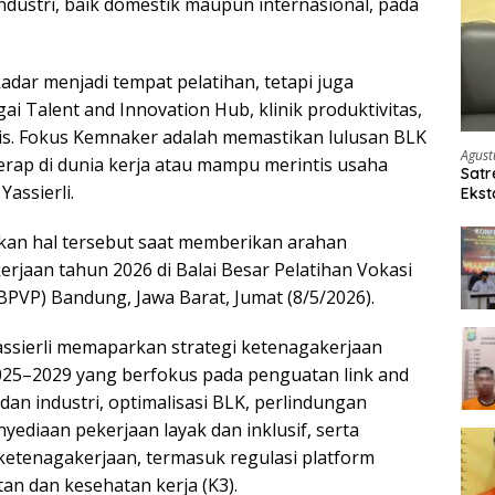
dustri, baik domestik maupun internasional, pada
adar menjadi tempat pelatihan, tetapi juga
 Talent and Innovation Hub, klinik produktivitas,
nis. Fokus Kemnaker adalah memastikan lulusan BLK
Agust
erap di dunia kerja atau mampu merintis usaha
Satr
Yassierli.
Ekst
Etom
kan hal tersebut saat memberikan arahan
rjaan tahun 2026 di Balai Besar Pelatihan Vokasi
BPVP) Bandung, Jawa Barat, Jumat (8/5/2026).
ssierli memaparkan strategi ketenagakerjaan
025–2029 yang berfokus pada penguatan link and
dan industri, optimalisasi BLK, perlindungan
nyediaan pekerjaan layak dan inklusif, serta
ketenagakerjaan, termasuk regulasi platform
tan dan kesehatan kerja (K3).