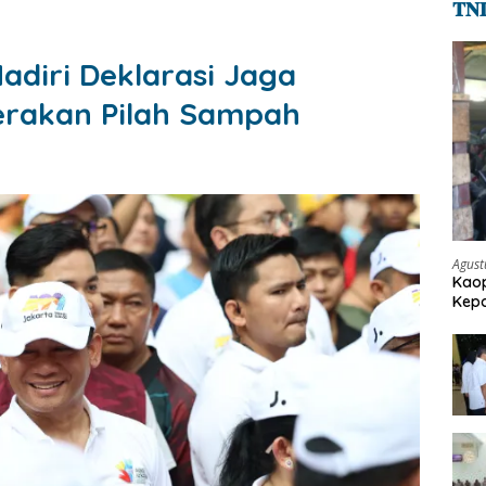
𝐓𝐍
adiri Deklarasi Jaga
erakan Pilah Sampah
Agust
Kaop
Kepo
Pen