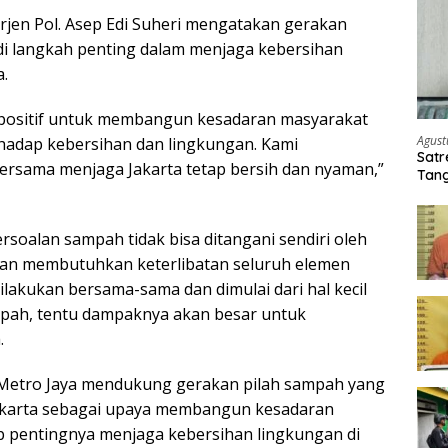
Irjen Pol. Asep Edi Suheri mengatakan gerakan
i langkah penting dalam menjaga kebersihan
a.
 positif untuk membangun kesadaran masyarakat
Agust
erhadap kebersihan dan lingkungan. Kami
Satr
rsama menjaga Jakarta tetap bersih dan nyaman,”
Tang
Buti
rsoalan sampah tidak bisa ditangani sendiri oleh
kan membutuhkan keterlibatan seluruh elemen
ilakukan bersama-sama dan dimulai dari hal kecil
mpah, tentu dampaknya akan besar untuk
.
a Metro Jaya mendukung gerakan pilah sampah yang
Jakarta sebagai upaya membangun kesadaran
 pentingnya menjaga kebersihan lingkungan di