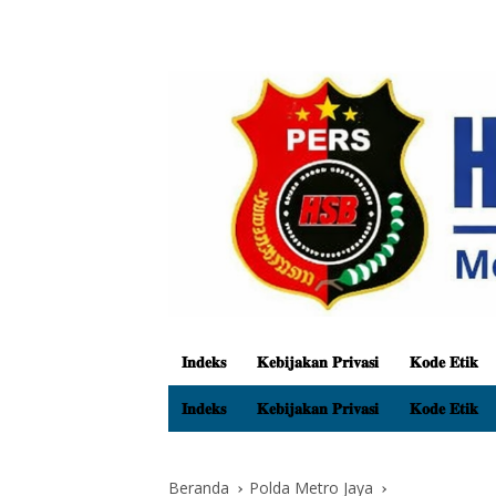
𝐈𝐧𝐝𝐞𝐤𝐬
𝐊𝐞𝐛𝐢𝐣𝐚𝐤𝐚𝐧 𝐏𝐫𝐢𝐯𝐚𝐬𝐢
𝐊𝐨𝐝𝐞 𝐄𝐭𝐢𝐤
𝐈𝐧𝐝𝐞𝐤𝐬
𝐊𝐞𝐛𝐢𝐣𝐚𝐤𝐚𝐧 𝐏𝐫𝐢𝐯𝐚𝐬𝐢
𝐊𝐨𝐝𝐞 𝐄𝐭𝐢𝐤
Beranda
Polda Metro Jaya