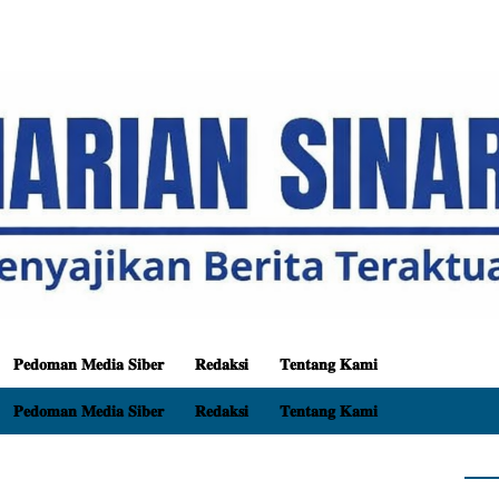
𝐏𝐞𝐝𝐨𝐦𝐚𝐧 𝐌𝐞𝐝𝐢𝐚 𝐒𝐢𝐛𝐞𝐫
𝐑𝐞𝐝𝐚𝐤𝐬𝐢
𝐓𝐞𝐧𝐭𝐚𝐧𝐠 𝐊𝐚𝐦𝐢
𝐏𝐞𝐝𝐨𝐦𝐚𝐧 𝐌𝐞𝐝𝐢𝐚 𝐒𝐢𝐛𝐞𝐫
𝐑𝐞𝐝𝐚𝐤𝐬𝐢
𝐓𝐞𝐧𝐭𝐚𝐧𝐠 𝐊𝐚𝐦𝐢