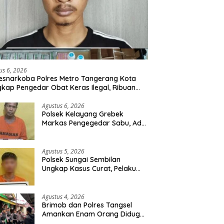
us 6, 2026
esnarkoba Polres Metro Tangerang Kota
kap Pengedar Obat Keras Ilegal, Ribuan
r Tramadol dan Hexymer Disita
Agustus 6, 2026
Polsek Kelayang Grebek
Markas Pengegedar Sabu, Ada
Lubang Tanah Untuk
Menyimpan Barang Bukti
Agustus 5, 2026
Polsek Sungai Sembilan
Ungkap Kasus Curat, Pelaku
dan Barang Bukti Berhasil
Diamankan
Agustus 4, 2026
Brimob dan Polres Tangsel
Amankan Enam Orang Diduga
Hendak Tawuran