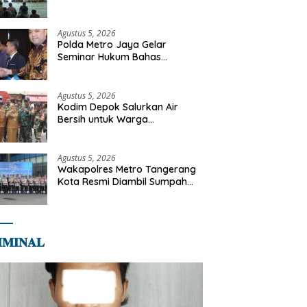
Diajak Perkuat Integritas dan
Bekal Akhirat
Agustus 5, 2026
Polda Metro Jaya Gelar
Seminar Hukum Bahas
Perluasan Objek Praperadilan
dalam KUHAP Baru
Agustus 5, 2026
Kodim Depok Salurkan Air
Bersih untuk Warga
Terdampak Kekeringan di
Cipayung Jaya
Agustus 5, 2026
Wakapolres Metro Tangerang
Kota Resmi Diambil Sumpah
Jabatan, Teguhkan Komitmen
Integritas dan Pelayanan
kepada Masyarakat
𝐌𝐈𝐍𝐀𝐋