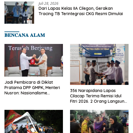
Juli 28, 2026
Dari Lapas Kelas IIA Cilegon, Gerakan
Tracing TB Terintegrasi CKG Resmi Dimulai
𝐁𝐄𝐍𝐂𝐀𝐍𝐀 𝐀𝐋𝐀𝐌
Jadi Pembicara di Diklat
Pratama DPP GMPK, Menteri
356 Narapidana Lapas
Nusron: Nasionalisme
Cilacap Terima Remisi Idul
Menjadikan Bangsa yang
Fitri 2026. 2 Orang Langsung
Kuat
Bebas