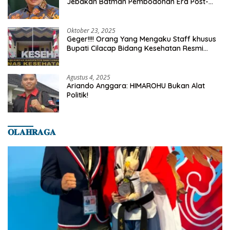
Jebakan Batman Pembodohan Era Post-
Truth
Oktober 23, 2025
Geger!!!! Orang Yang Mengaku Staff khusus
Bupati Cilacap Bidang Kesehatan Resmi
Dilaporkan Ke Dinas Kesehatan Kab.
Banyumas
Agustus 4, 2025
Ariando Anggara: HIMAROHU Bukan Alat
Politik!
𝐎𝐋𝐀𝐇𝐑𝐀𝐆𝐀