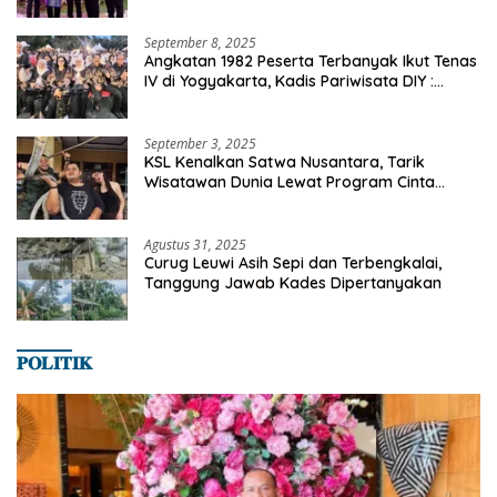
dan Ekonomi Desa
September 8, 2025
Angkatan 1982 Peserta Terbanyak Ikut Tenas
IV di Yogyakarta, Kadis Pariwisata DIY :
Milyaran Rupiah Dibelanjakan Ribuan Alumni
SMANSA Makassar
September 3, 2025
KSL Kenalkan Satwa Nusantara, Tarik
Wisatawan Dunia Lewat Program Cinta
Satwa
Agustus 31, 2025
Curug Leuwi Asih Sepi dan Terbengkalai,
Tanggung Jawab Kades Dipertanyakan
𝐏𝐎𝐋𝐈𝐓𝐈𝐊