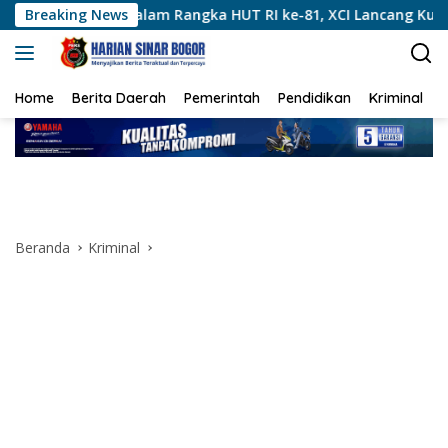
Langsung
am Rangka HUT RI ke-81, XCI Lancang Kuning Sapa Gajah di PL
Breaking News
ke
konten
Home
Berita Daerah
Pemerintah
Pendidikan
Kriminal
Beranda
Kriminal