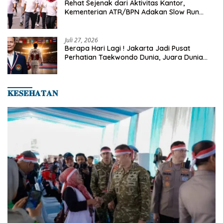
Rehat Sejenak dari Aktivitas Kantor,
Kementerian ATR/BPN Adakan Slow Run
Rutin Sepulang Kerja
Juli 27, 2026
Berapa Hari Lagi ! Jakarta Jadi Pusat
Perhatian Taekwondo Dunia, Juara Dunia
Hingga Kampiun Asia Siap Berlaga di 8th
Asian Taekwondo Indonesia Open 2026
𝐊𝐄𝐒𝐄𝐇𝐀𝐓𝐀𝐍