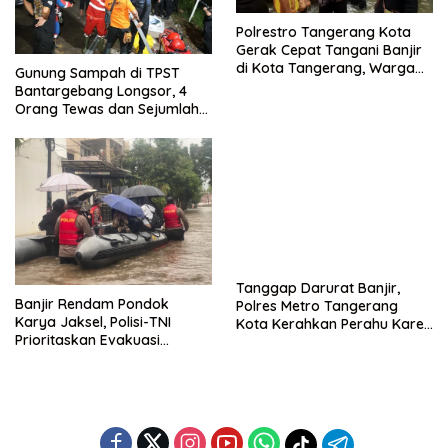
Polrestro Tangerang Kota
Gerak Cepat Tangani Banjir
di Kota Tangerang, Warga
Gunung Sampah di TPST
Dievakuasi dan Didirikan
Bantargebang Longsor, 4
Posko Siaga
Orang Tewas dan Sejumlah
Truk Tertimbun
Tanggap Darurat Banjir,
Banjir Rendam Pondok
Polres Metro Tangerang
Karya Jaksel, Polisi-TNI
Kota Kerahkan Perahu Karet
Prioritaskan Evakuasi
Evakuasi Warga Jatiuwung
Kelompok Rentan