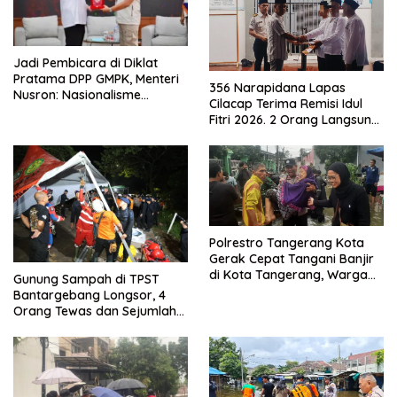
Jadi Pembicara di Diklat
Pratama DPP GMPK, Menteri
356 Narapidana Lapas
Nusron: Nasionalisme
Cilacap Terima Remisi Idul
Menjadikan Bangsa yang
Fitri 2026. 2 Orang Langsung
Kuat
Bebas
Polrestro Tangerang Kota
Gerak Cepat Tangani Banjir
di Kota Tangerang, Warga
Gunung Sampah di TPST
Dievakuasi dan Didirikan
Bantargebang Longsor, 4
Posko Siaga
Orang Tewas dan Sejumlah
Truk Tertimbun