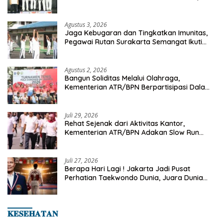
Championship 2026
Agustus 3, 2026
Jaga Kebugaran dan Tingkatkan Imunitas,
Pegawai Rutan Surakarta Semangat Ikuti
Senam Pagi
Agustus 2, 2026
Bangun Soliditas Melalui Olahraga,
Kementerian ATR/BPN Berpartisipasi Dalam
Turnamen Tenis Piala Gubernur DKI Jakarta
2026
Juli 29, 2026
Rehat Sejenak dari Aktivitas Kantor,
Kementerian ATR/BPN Adakan Slow Run
Rutin Sepulang Kerja
Juli 27, 2026
Berapa Hari Lagi ! Jakarta Jadi Pusat
Perhatian Taekwondo Dunia, Juara Dunia
Hingga Kampiun Asia Siap Berlaga di 8th
Asian Taekwondo Indonesia Open 2026
𝐊𝐄𝐒𝐄𝐇𝐀𝐓𝐀𝐍