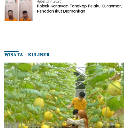
Agustus 7, 2026
Polsek Karawaci Tangkap Pelaku Curanmor,
Penadah Ikut Diamankan
𝐖𝐈𝐒𝐀𝐓𝐀 – 𝐊𝐔𝐋𝐈𝐍𝐄𝐑