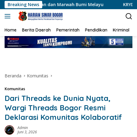
Langsung
gan dan Marwah Bumi Melayu
Breaking News
KRYD Polres Kuansing Inte
ke
konten
Home
Berita Daerah
Pemerintah
Pendidikan
Kriminal
Beranda
Komunitas
Komunitas
Dari Threads ke Dunia Nyata,
Wargi Threads Bogor Resmi
Deklarasi Komunitas Kolaboratif
Admin
Juni 3, 2026