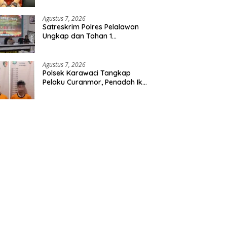
Etomidate dari Seorang Pria
Agustus 7, 2026
Satreskrim Polres Pelalawan
Ungkap dan Tahan 1
Tersangka Kasus Tindak
Pidana Karhutla di Kerumutan
Agustus 7, 2026
Polsek Karawaci Tangkap
Pelaku Curanmor, Penadah Ikut
Diamankan