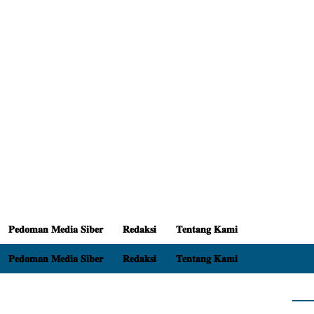
𝐏𝐞𝐝𝐨𝐦𝐚𝐧 𝐌𝐞𝐝𝐢𝐚 𝐒𝐢𝐛𝐞𝐫
𝐑𝐞𝐝𝐚𝐤𝐬𝐢
𝐓𝐞𝐧𝐭𝐚𝐧𝐠 𝐊𝐚𝐦𝐢
𝐏𝐞𝐝𝐨𝐦𝐚𝐧 𝐌𝐞𝐝𝐢𝐚 𝐒𝐢𝐛𝐞𝐫
𝐑𝐞𝐝𝐚𝐤𝐬𝐢
𝐓𝐞𝐧𝐭𝐚𝐧𝐠 𝐊𝐚𝐦𝐢