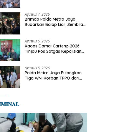
Dilaksanakan Secara
Profesional dan Transparan
Agustus 7, 2026
Brimob Polda Metro Jaya
Bubarkan Balap Liar, Sembilan
Motor Diamankan di Jakarta
Timur
Agustus 6, 2026
Kaops Damai Cartenz-2026
Tinjau Pos Satgas Kepolisian
Ops Damai Cartenz di Sinak,
Perkuat Pendekatan Humanis
Bersama Masyarakat
Agustus 6, 2026
Polda Metro Jaya Pulangkan
Tiga WNI Korban TPPO dari
Libya
𝐌𝐈𝐍𝐀𝐋