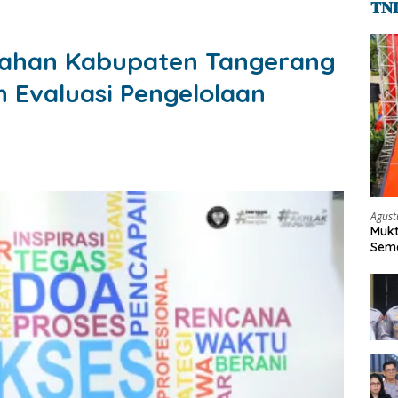
𝐓𝐍
nahan Kabupaten Tangerang
n Evaluasi Pengelolaan
Agust
Mukt
Sema
Keh