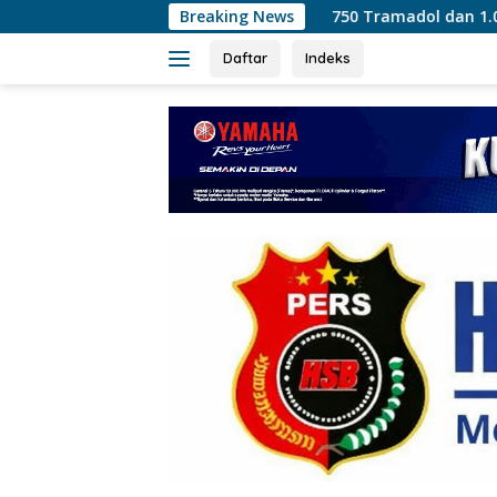
Langsung
750 Tramadol dan 1.035 Hexymer Disita Po
Breaking News
ke
konten
Daftar
Indeks
tutup