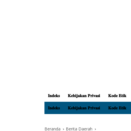
𝐈𝐧𝐝𝐞𝐤𝐬
𝐊𝐞𝐛𝐢𝐣𝐚𝐤𝐚𝐧 𝐏𝐫𝐢𝐯𝐚𝐬𝐢
𝐊𝐨𝐝𝐞 𝐄𝐭𝐢𝐤
𝐈𝐧𝐝𝐞𝐤𝐬
𝐊𝐞𝐛𝐢𝐣𝐚𝐤𝐚𝐧 𝐏𝐫𝐢𝐯𝐚𝐬𝐢
𝐊𝐨𝐝𝐞 𝐄𝐭𝐢𝐤
Beranda
Berita Daerah