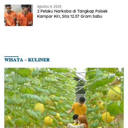
Agustus 4, 2026
2 Pelaku Narkoba di Tangkap Polsek
Kampar Kiri, Sita 12.07 Gram Sabu
𝐖𝐈𝐒𝐀𝐓𝐀 – 𝐊𝐔𝐋𝐈𝐍𝐄𝐑