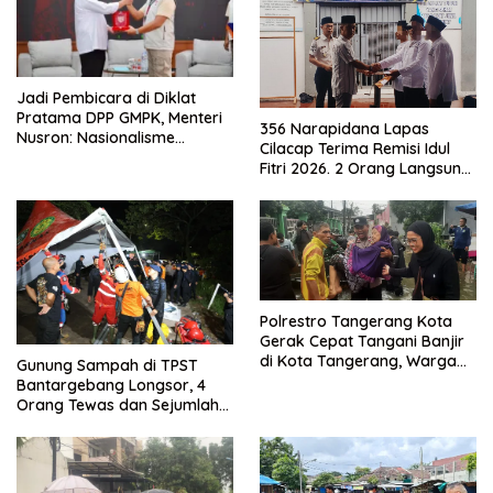
Jadi Pembicara di Diklat
Pratama DPP GMPK, Menteri
356 Narapidana Lapas
Nusron: Nasionalisme
Cilacap Terima Remisi Idul
Menjadikan Bangsa yang
Fitri 2026. 2 Orang Langsung
Kuat
Bebas
Polrestro Tangerang Kota
Gerak Cepat Tangani Banjir
di Kota Tangerang, Warga
Gunung Sampah di TPST
Dievakuasi dan Didirikan
Bantargebang Longsor, 4
Posko Siaga
Orang Tewas dan Sejumlah
Truk Tertimbun