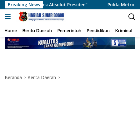
Langsung
i Absolut Presiden”
Breaking News
Polda Metro Jaya Pulangkan Tiga 
ke
konten
Home
Berita Daerah
Pemerintah
Pendidikan
Kriminal
Beranda
Berita Daerah