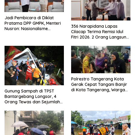
Jadi Pembicara di Diklat
Pratama DPP GMPK, Menteri
356 Narapidana Lapas
Nusron: Nasionalisme
Cilacap Terima Remisi Idul
Menjadikan Bangsa yang
Fitri 2026. 2 Orang Langsung
Kuat
Bebas
Polrestro Tangerang Kota
Gerak Cepat Tangani Banjir
di Kota Tangerang, Warga
Gunung Sampah di TPST
Dievakuasi dan Didirikan
Bantargebang Longsor, 4
Posko Siaga
Orang Tewas dan Sejumlah
Truk Tertimbun