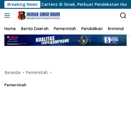
Langsung
 Cartenz di Sinak, Perkuat Pendekatan Humanis Bersama Masya
Breaking News
ke
konten
Home
Berita Daerah
Pemerintah
Pendidikan
Kriminal
Beranda
Pemerintah
Pemerintah