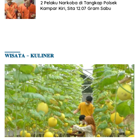
2 Pelaku Narkoba di Tangkap Polsek
Kampar Kiri, Sita 12.07 Gram Sabu
𝐖𝐈𝐒𝐀𝐓𝐀 – 𝐊𝐔𝐋𝐈𝐍𝐄𝐑