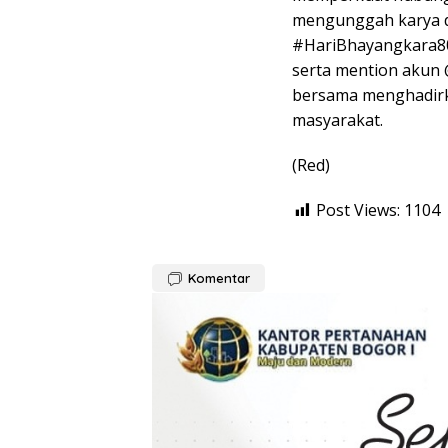
mengunggah karya di
#HariBhayangkara80
serta mention akun 
bersama menghadirka
masyarakat.
(Red)
Post Views:
1104
Komentar