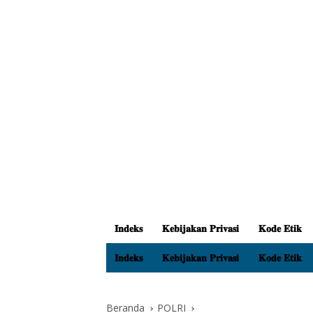
𝐈𝐧𝐝𝐞𝐤𝐬
𝐊𝐞𝐛𝐢𝐣𝐚𝐤𝐚𝐧 𝐏𝐫𝐢𝐯𝐚𝐬𝐢
𝐊𝐨𝐝𝐞 𝐄𝐭𝐢𝐤
𝐈𝐧𝐝𝐞𝐤𝐬
𝐊𝐞𝐛𝐢𝐣𝐚𝐤𝐚𝐧 𝐏𝐫𝐢𝐯𝐚𝐬𝐢
𝐊𝐨𝐝𝐞 𝐄𝐭𝐢𝐤
Beranda
POLRI