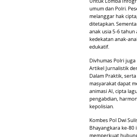
Untuk Lomba Infogra
umum dan Polri. Pese
melanggar hak cipta,
ditetapkan. Sement
anak usia 5-6 tahun
kedekatan anak-anak
edukatif.
Divhumas Polri juga
Artikel Jurnalistik 
Dalam Praktik, serta
masyarakat dapat men
animasi AI, cipta lag
pengabdian, harmoni,
kepolisian.
Kombes Pol Dwi Suli
Bhayangkara ke-80 i
memperkuat hubunga