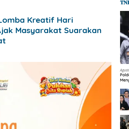
𝐓𝐍
 Lomba Kreatif Hari
Ajak Masyarakat Suarakan
at
Agust
Pold
Meny