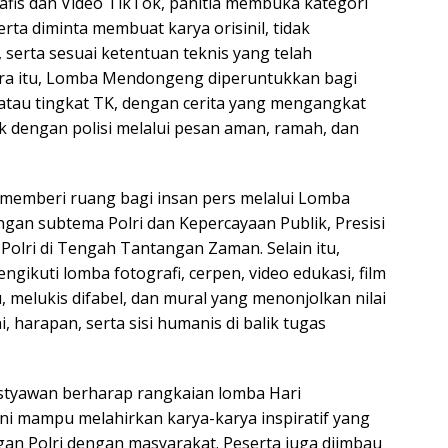
fis dan Video TikTok, panitia membuka kategori
rta diminta membuat karya orisinil, tidak
 serta sesuai ketentuan teknis yang telah
ara itu, Lomba Mendongeng diperuntukkan bagi
 atau tingkat TK, dengan cerita yang mengangkat
 dengan polisi melalui pesan aman, ramah, dan
 memberi ruang bagi insan pers melalui Lomba
dengan subtema Polri dan Kepercayaan Publik, Presisi
 Polri di Tengah Tantangan Zaman. Selain itu,
gikuti lomba fotografi, cerpen, video edukasi, film
u, melukis difabel, dan mural yang menonjolkan nilai
 harapan, serta sisi humanis di balik tugas
styawan berharap rangkaian lomba Hari
ni mampu melahirkan karya-karya inspiratif yang
n Polri dengan masyarakat. Peserta juga diimbau