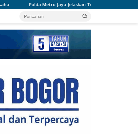
Jaya Jelaskan Temuan 996 Benda Menyerupai Senjata di Yayasan
tutup