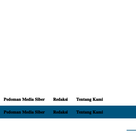
𝐏𝐞𝐝𝐨𝐦𝐚𝐧 𝐌𝐞𝐝𝐢𝐚 𝐒𝐢𝐛𝐞𝐫
𝐑𝐞𝐝𝐚𝐤𝐬𝐢
𝐓𝐞𝐧𝐭𝐚𝐧𝐠 𝐊𝐚𝐦𝐢
𝐏𝐞𝐝𝐨𝐦𝐚𝐧 𝐌𝐞𝐝𝐢𝐚 𝐒𝐢𝐛𝐞𝐫
𝐑𝐞𝐝𝐚𝐤𝐬𝐢
𝐓𝐞𝐧𝐭𝐚𝐧𝐠 𝐊𝐚𝐦𝐢