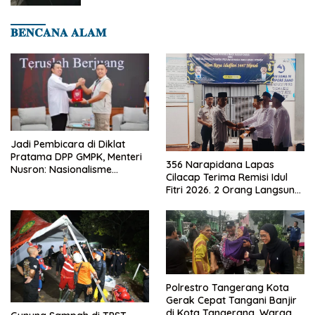
𝐁𝐄𝐍𝐂𝐀𝐍𝐀 𝐀𝐋𝐀𝐌
Jadi Pembicara di Diklat
Pratama DPP GMPK, Menteri
356 Narapidana Lapas
Nusron: Nasionalisme
Cilacap Terima Remisi Idul
Menjadikan Bangsa yang
Fitri 2026. 2 Orang Langsung
Kuat
Bebas
Polrestro Tangerang Kota
Gerak Cepat Tangani Banjir
di Kota Tangerang, Warga