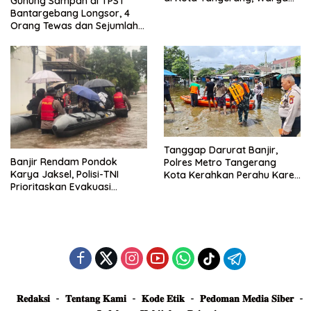
Gunung Sampah di TPST
Dievakuasi dan Didirikan
Bantargebang Longsor, 4
Posko Siaga
Orang Tewas dan Sejumlah
Truk Tertimbun
Tanggap Darurat Banjir,
Banjir Rendam Pondok
Polres Metro Tangerang
Karya Jaksel, Polisi-TNI
Kota Kerahkan Perahu Karet
Prioritaskan Evakuasi
Evakuasi Warga Jatiuwung
Kelompok Rentan
𝐑𝐞𝐝𝐚𝐤𝐬𝐢
𝐓𝐞𝐧𝐭𝐚𝐧𝐠 𝐊𝐚𝐦𝐢
𝐊𝐨𝐝𝐞 𝐄𝐭𝐢𝐤
𝐏𝐞𝐝𝐨𝐦𝐚𝐧 𝐌𝐞𝐝𝐢𝐚 𝐒𝐢𝐛𝐞𝐫