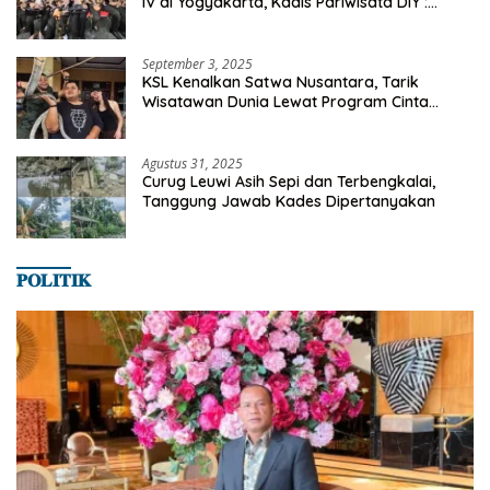
IV di Yogyakarta, Kadis Pariwisata DIY :
Milyaran Rupiah Dibelanjakan Ribuan Alumni
SMANSA Makassar
September 3, 2025
KSL Kenalkan Satwa Nusantara, Tarik
Wisatawan Dunia Lewat Program Cinta
Satwa
Agustus 31, 2025
Curug Leuwi Asih Sepi dan Terbengkalai,
Tanggung Jawab Kades Dipertanyakan
𝐏𝐎𝐋𝐈𝐓𝐈𝐊