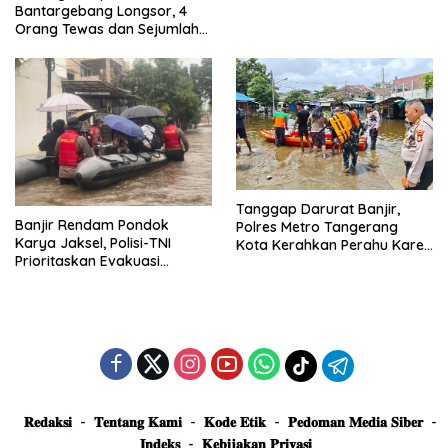
Dievakuasi dan Didirikan
Bantargebang Longsor, 4
Posko Siaga
Orang Tewas dan Sejumlah
Truk Tertimbun
Tanggap Darurat Banjir,
Banjir Rendam Pondok
Polres Metro Tangerang
Karya Jaksel, Polisi-TNI
Kota Kerahkan Perahu Karet
Prioritaskan Evakuasi
Evakuasi Warga Jatiuwung
Kelompok Rentan
𝐑𝐞𝐝𝐚𝐤𝐬𝐢
𝐓𝐞𝐧𝐭𝐚𝐧𝐠 𝐊𝐚𝐦𝐢
𝐊𝐨𝐝𝐞 𝐄𝐭𝐢𝐤
𝐏𝐞𝐝𝐨𝐦𝐚𝐧 𝐌𝐞𝐝𝐢𝐚 𝐒𝐢𝐛𝐞𝐫
𝐈𝐧𝐝𝐞𝐤𝐬
𝐊𝐞𝐛𝐢𝐣𝐚𝐤𝐚𝐧 𝐏𝐫𝐢𝐯𝐚𝐬𝐢