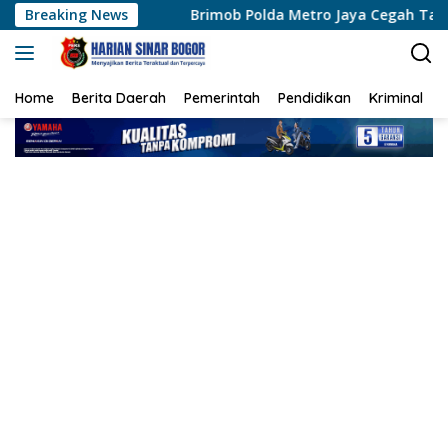
Langsung
Breaking News
Brimob Polda Metro Jaya Cegah Tawuran di Cipayung, Si
ke
konten
Home
Berita Daerah
Pemerintah
Pendidikan
Kriminal