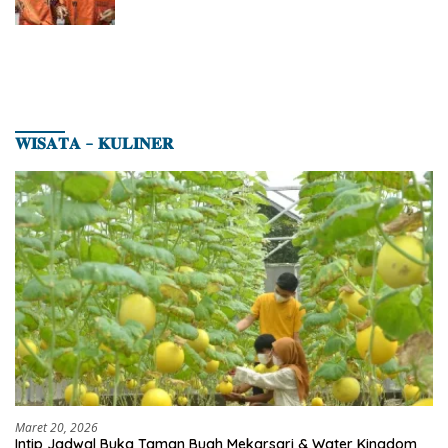
𝐖𝐈𝐒𝐀𝐓𝐀 – 𝐊𝐔𝐋𝐈𝐍𝐄𝐑
Maret 20, 2026
Intip Jadwal Buka Taman Buah Mekarsari & Water Kingdom