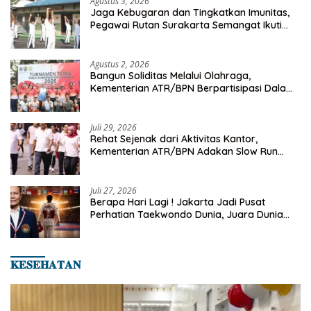
Agustus 3, 2026
Jaga Kebugaran dan Tingkatkan Imunitas,
Pegawai Rutan Surakarta Semangat Ikuti
Senam Pagi
Agustus 2, 2026
Bangun Soliditas Melalui Olahraga,
Kementerian ATR/BPN Berpartisipasi Dalam
Turnamen Tenis Piala Gubernur DKI Jakarta
2026
Juli 29, 2026
Rehat Sejenak dari Aktivitas Kantor,
Kementerian ATR/BPN Adakan Slow Run
Rutin Sepulang Kerja
Juli 27, 2026
Berapa Hari Lagi ! Jakarta Jadi Pusat
Perhatian Taekwondo Dunia, Juara Dunia
Hingga Kampiun Asia Siap Berlaga di 8th
Asian Taekwondo Indonesia Open 2026
𝐊𝐄𝐒𝐄𝐇𝐀𝐓𝐀𝐍