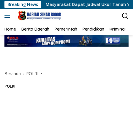
Langsung
Masyarakat Dapat Jadwal Ukur Tanah Yang Lebih Jelas Berkat
Breaking News
ke
konten
Home
Berita Daerah
Pemerintah
Pendidikan
Kriminal
Beranda
POLRI
POLRI