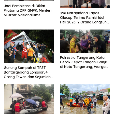
Jadi Pembicara di Diklat
Pratama DPP GMPK, Menteri
356 Narapidana Lapas
Nusron: Nasionalisme
Cilacap Terima Remisi Idul
Menjadikan Bangsa yang
Fitri 2026. 2 Orang Langsung
Kuat
Bebas
Polrestro Tangerang Kota
Gerak Cepat Tangani Banjir
di Kota Tangerang, Warga
Gunung Sampah di TPST
Dievakuasi dan Didirikan
Bantargebang Longsor, 4
Posko Siaga
Orang Tewas dan Sejumlah
Truk Tertimbun