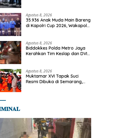
Cegah Gangguan Kamtibmas
Agustus 8, 2026
35.936 Anak Muda Main Bareng
di Kapolri Cup 2026, Wakapolri:
Jangan Cuma Jadi Penonton,
Jadilah Talenta Digital
Agustus 8, 2026
Biddokkes Polda Metro Jaya
Kerahkan Tim Keslap dan DVI
Tangani Kebakaran Gedung
Bapenda
Agustus 8, 2026
Muktamar XVI Tapak Suci
Resmi Dibuka di Semarang,
Kapolri Terima Anugerah
Anggota Kehormatan
𝐌𝐈𝐍𝐀𝐋