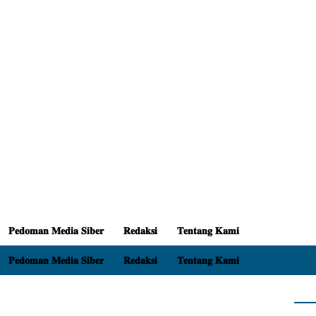
𝐏𝐞𝐝𝐨𝐦𝐚𝐧 𝐌𝐞𝐝𝐢𝐚 𝐒𝐢𝐛𝐞𝐫
𝐑𝐞𝐝𝐚𝐤𝐬𝐢
𝐓𝐞𝐧𝐭𝐚𝐧𝐠 𝐊𝐚𝐦𝐢
𝐏𝐞𝐝𝐨𝐦𝐚𝐧 𝐌𝐞𝐝𝐢𝐚 𝐒𝐢𝐛𝐞𝐫
𝐑𝐞𝐝𝐚𝐤𝐬𝐢
𝐓𝐞𝐧𝐭𝐚𝐧𝐠 𝐊𝐚𝐦𝐢