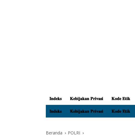
𝐈𝐧𝐝𝐞𝐤𝐬
𝐊𝐞𝐛𝐢𝐣𝐚𝐤𝐚𝐧 𝐏𝐫𝐢𝐯𝐚𝐬𝐢
𝐊𝐨𝐝𝐞 𝐄𝐭𝐢𝐤
𝐈𝐧𝐝𝐞𝐤𝐬
𝐊𝐞𝐛𝐢𝐣𝐚𝐤𝐚𝐧 𝐏𝐫𝐢𝐯𝐚𝐬𝐢
𝐊𝐨𝐝𝐞 𝐄𝐭𝐢𝐤
Beranda
POLRI