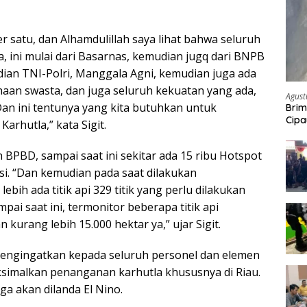
per satu, dan Alhamdulillah saya lihat bahwa seluruh
, ini mulai dari Basarnas, kemudian jugq dari BNPB
dian TNI-Polri, Manggala Agni, kemudian juga ada
an swasta, dan juga seluruh kekuatan yang ada,
Agust
an ini tentunya yang kita butuhkan untuk
Brim
Cipa
arhutla,” kata Sigit.
Pem
BPBD, sampai saat ini sekitar ada 15 ribu Hotspot
si. “Dan kemudian pada saat dilakukan
ebih ada titik api 329 titik yang perlu dilakukan
i saat ini, termonitor beberapa titik api
n kurang lebih 15.000 hektar ya,” ujar Sigit.
t mengingatkan kepada seluruh personel dan elemen
simalkan penanganan karhutla khususnya di Riau.
uga akan dilanda El Nino.