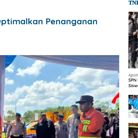
𝐓𝐍
 Optimalkan Penanganan
Agust
SPN 
Sisw