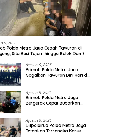
us 9, 2026
ob Polda Metro Jaya Cegah Tawuran di
yung, Sita Besi Tajam hingga Balok Dan 8
uda Diamankan
Agustus 9, 2026
Brimob Polda Metro Jaya
Gagalkan Tawuran Dini Hari di
Cilincing, 5 Terduga Pelaku 2
Parang dan Stik Golf
Diamankan
Agustus 9, 2026
Brimob Polda Metro Jaya
Bergerak Cepat Bubarkan
Tawuran di Ciputat, 2 Orang
dan 3 Celurit Diamankan
Agustus 9, 2026
Ditpolairud Polda Metro Jaya
Tetapkan Tersangka Kasus
Minerba