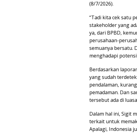
(8/7/2026).
“Tadi kita cek satu 
stakeholder yang ada
ya, dari BPBD, kemu
perusahaan-perusaha
semuanya bersatu. D
menghadapi potensi K
Berdasarkan laporan 
yang sudah terdetek
pendalaman, kurang l
pemadaman. Dan sampa
tersebut ada di luasa
Dalam hal ini, Sigi
terkait untuk memak
Apalagi, Indonesia j