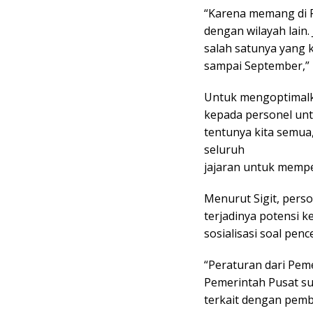
“Karena memang di R
dengan wilayah lain.
salah satunya yang k
sampai September,” u
Untuk mengoptimalk
kepada personel unt
tentunya kita semua
seluruh
jajaran untuk memper
Menurut Sigit, pers
terjadinya potensi 
sosialisasi soal pen
“Peraturan dari Peme
Pemerintah Pusat su
terkait dengan pemb