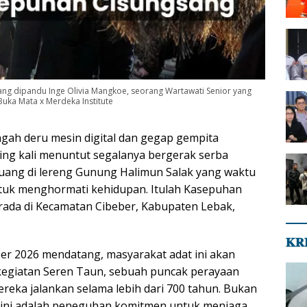
ang dipandu Inge Olivia Mangkoe, seorang Wartawati Senior yang
uka Mata x Merdeka Institute
gah deru mesin digital dan gegap gempita
ing kali menuntut segalanya bergerak serba
ruang di lereng Gunung Halimun Salak yang waktu
tuk menghormati kehidupan. Itulah Kasepuhan
ada di Kecamatan Cibeber, Kabupaten Lebak,
𝐊𝐑
r 2026 mendatang, masyarakat adat ini akan
kegiatan Seren Taun, sebuah puncak perayaan
ereka jalankan selama lebih dari 700 tahun. Bukan
 ini adalah peneguhan komitmen untuk menjaga