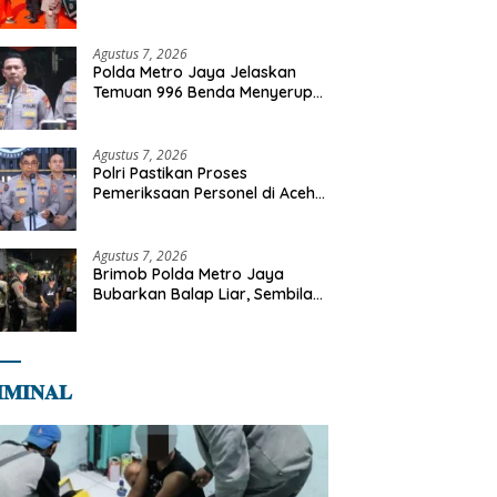
Kapolri Terima Anugerah
Anggota Kehormatan
Agustus 7, 2026
Polda Metro Jaya Jelaskan
Temuan 996 Benda Menyerupai
Senjata di Yayasan Jaksel
Agustus 7, 2026
Polri Pastikan Proses
Pemeriksaan Personel di Aceh
Dilaksanakan Secara
Profesional dan Transparan
Agustus 7, 2026
Brimob Polda Metro Jaya
Bubarkan Balap Liar, Sembilan
Motor Diamankan di Jakarta
Timur
𝐌𝐈𝐍𝐀𝐋