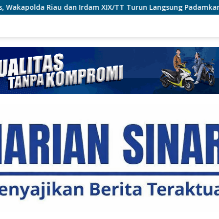
dam XIX/TT Turun Langsung Padamkan Api di Pasir Limau Kapas