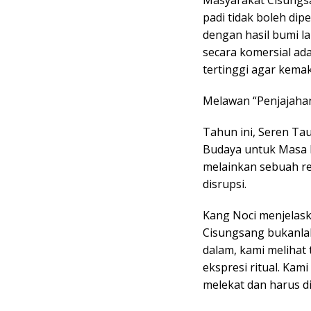
Masyarakat Cisungs
padi tidak boleh dip
dengan hasil bumi l
secara komersial ad
tertinggi agar kema
Melawan “Penjajahan
Tahun ini, Seren T
Budaya untuk Masa 
melainkan sebuah re
disrupsi.
Kang Noci menjelas
Cisungsang bukanlah 
dalam, kami melihat 
ekspresi ritual. Kami 
melekat dan harus di