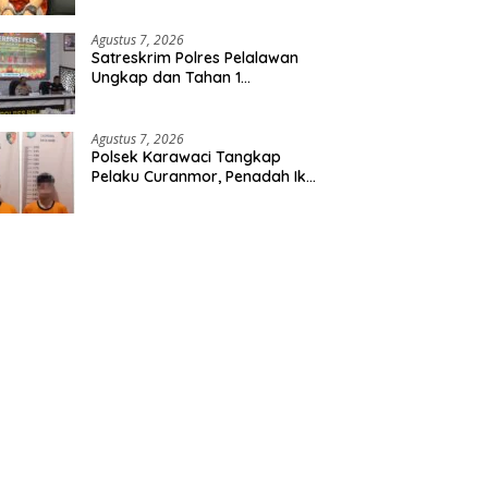
Etomidate dari Seorang Pria
Agustus 7, 2026
Satreskrim Polres Pelalawan
Ungkap dan Tahan 1
Tersangka Kasus Tindak
Pidana Karhutla di Kerumutan
Agustus 7, 2026
Polsek Karawaci Tangkap
Pelaku Curanmor, Penadah Ikut
Diamankan