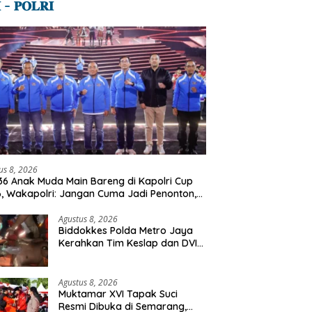
 – 𝐏𝐎𝐋𝐑𝐈
us 8, 2026
36 Anak Muda Main Bareng di Kapolri Cup
, Wakapolri: Jangan Cuma Jadi Penonton,
lah Talenta Digital
Agustus 8, 2026
Biddokkes Polda Metro Jaya
Kerahkan Tim Keslap dan DVI
Tangani Kebakaran Gedung
Bapenda
Agustus 8, 2026
Muktamar XVI Tapak Suci
Resmi Dibuka di Semarang,