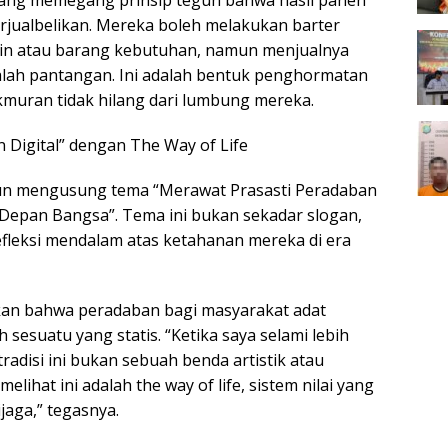
ang memegang prinsip teguh bahwa hasil panen
erjualbelikan. Mereka boleh melakukan barter
ain atau barang kebutuhan, namun menjualnya
alah pantangan. Ini adalah bentuk penghormatan
kmuran tidak hilang dari lumbung mereka.
 Digital” dengan The Way of Life
aun mengusung tema “Merawat Prasasti Peradaban
Depan Bangsa”. Tema ini bukan sekadar slogan,
fleksi mendalam atas ketahanan mereka di era
kan bahwa peradaban bagi masyarakat adat
sesuatu yang statis. “Ketika saya selami lebih
tradisi ini bukan sebuah benda artistik atau
melihat ini adalah the way of life, sistem nilai yang
jaga,” tegasnya.