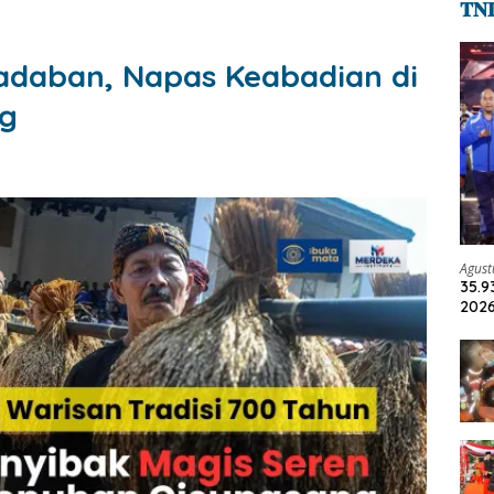
𝐓𝐍
adaban, Napas Keabadian di
ng
Agust
35.9
2026
Jadi