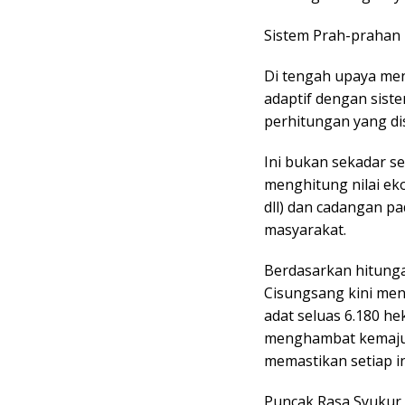
Sistem Prah-prahan
Di tengah upaya me
adaptif dengan sist
perhitungan yang di
Ini bukan sekadar s
menghitung nilai ek
dll) dan cadangan p
masyarakat.
Berdasarkan hitung
Cisungsang kini menc
adat seluas 6.180 he
menghambat kemajua
memastikan setiap i
Puncak Rasa Syukur