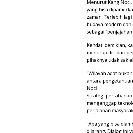
Menurut Kang Noci, j
yang bisa dipamerka
zaman. Terlebih lag
budaya modern dan d
sebagai “penjajahan d
Kendati demikian, k
menutup diri dari p
pihaknya tidak sakl
“Wilayah adat bukan
antara pengetahuan 
Noci.
Strategi pertahanan
menganggap teknolo
perjalanan masyarak
“Apa yang bisa diamb
dilarang. Dialog ini