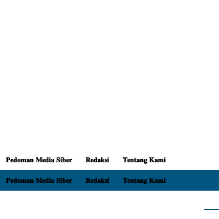
𝐏𝐞𝐝𝐨𝐦𝐚𝐧 𝐌𝐞𝐝𝐢𝐚 𝐒𝐢𝐛𝐞𝐫
𝐑𝐞𝐝𝐚𝐤𝐬𝐢
𝐓𝐞𝐧𝐭𝐚𝐧𝐠 𝐊𝐚𝐦𝐢
𝐏𝐞𝐝𝐨𝐦𝐚𝐧 𝐌𝐞𝐝𝐢𝐚 𝐒𝐢𝐛𝐞𝐫
𝐑𝐞𝐝𝐚𝐤𝐬𝐢
𝐓𝐞𝐧𝐭𝐚𝐧𝐠 𝐊𝐚𝐦𝐢