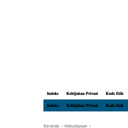
𝐈𝐧𝐝𝐞𝐤𝐬
𝐊𝐞𝐛𝐢𝐣𝐚𝐤𝐚𝐧 𝐏𝐫𝐢𝐯𝐚𝐬𝐢
𝐊𝐨𝐝𝐞 𝐄𝐭𝐢𝐤
𝐈𝐧𝐝𝐞𝐤𝐬
𝐊𝐞𝐛𝐢𝐣𝐚𝐤𝐚𝐧 𝐏𝐫𝐢𝐯𝐚𝐬𝐢
𝐊𝐨𝐝𝐞 𝐄𝐭𝐢𝐤
Beranda
Kebudayaan