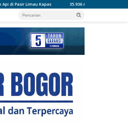
35.936 Anak Muda Main Bareng di Kapolri Cup 2026, Wa
tutup