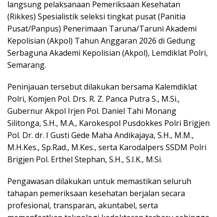
langsung pelaksanaan Pemeriksaan Kesehatan
(Rikkes) Spesialistik seleksi tingkat pusat (Panitia
Pusat/Panpus) Penerimaan Taruna/Taruni Akademi
Kepolisian (Akpol) Tahun Anggaran 2026 di Gedung
Serbaguna Akademi Kepolisian (Akpol), Lemdiklat Polri,
Semarang.
Peninjauan tersebut dilakukan bersama Kalemdiklat
Polri, Komjen Pol. Drs. R. Z. Panca Putra S., M.Si.,
Gubernur Akpol Irjen Pol. Daniel Tahi Monang
Silitonga, S.H., M.A., Karokespol Pusdokkes Polri Brigjen
Pol. Dr. dr. I Gusti Gede Maha Andikajaya, S.H., M.M.,
M.H.Kes., Sp.Rad., M.Kes., serta Karodalpers SSDM Polri
Brigjen Pol. Erthel Stephan, S.H., S.I.K., M.Si.
Pengawasan dilakukan untuk memastikan seluruh
tahapan pemeriksaan kesehatan berjalan secara
profesional, transparan, akuntabel, serta