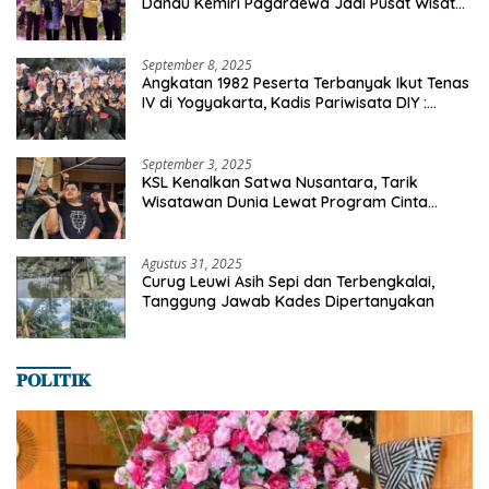
Danau Kemiri Pagardewa Jadi Pusat Wisata
dan Ekonomi Desa
September 8, 2025
Angkatan 1982 Peserta Terbanyak Ikut Tenas
IV di Yogyakarta, Kadis Pariwisata DIY :
Milyaran Rupiah Dibelanjakan Ribuan Alumni
SMANSA Makassar
September 3, 2025
KSL Kenalkan Satwa Nusantara, Tarik
Wisatawan Dunia Lewat Program Cinta
Satwa
Agustus 31, 2025
Curug Leuwi Asih Sepi dan Terbengkalai,
Tanggung Jawab Kades Dipertanyakan
𝐏𝐎𝐋𝐈𝐓𝐈𝐊