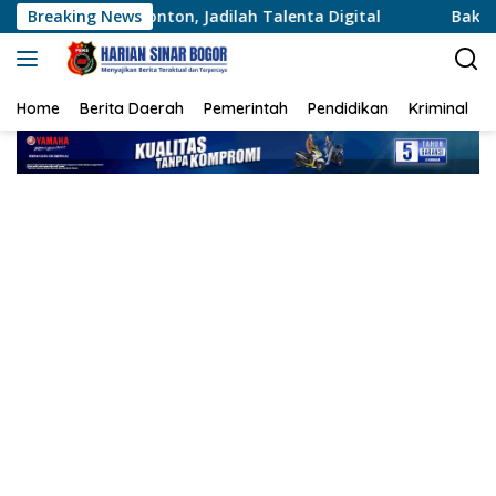
Langsung
 Jadilah Talenta Digital
Breaking News
Bakti Kesehatan Kodam Jaya –
ke
konten
Home
Berita Daerah
Pemerintah
Pendidikan
Kriminal