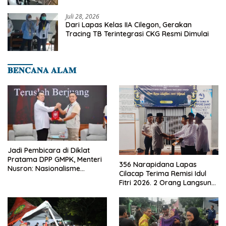
Cilegon
Juli 28, 2026
Dari Lapas Kelas IIA Cilegon, Gerakan
Tracing TB Terintegrasi CKG Resmi Dimulai
𝐁𝐄𝐍𝐂𝐀𝐍𝐀 𝐀𝐋𝐀𝐌
Jadi Pembicara di Diklat
Pratama DPP GMPK, Menteri
356 Narapidana Lapas
Nusron: Nasionalisme
Cilacap Terima Remisi Idul
Menjadikan Bangsa yang
Fitri 2026. 2 Orang Langsung
Kuat
Bebas