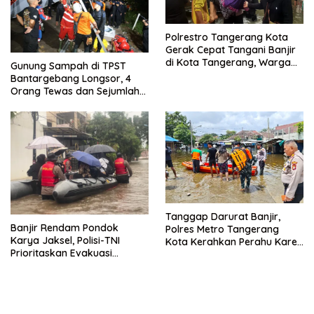
Polrestro Tangerang Kota
Gerak Cepat Tangani Banjir
di Kota Tangerang, Warga
Gunung Sampah di TPST
Dievakuasi dan Didirikan
Bantargebang Longsor, 4
Posko Siaga
Orang Tewas dan Sejumlah
Truk Tertimbun
Tanggap Darurat Banjir,
Banjir Rendam Pondok
Polres Metro Tangerang
Karya Jaksel, Polisi-TNI
Kota Kerahkan Perahu Karet
Prioritaskan Evakuasi
Evakuasi Warga Jatiuwung
Kelompok Rentan