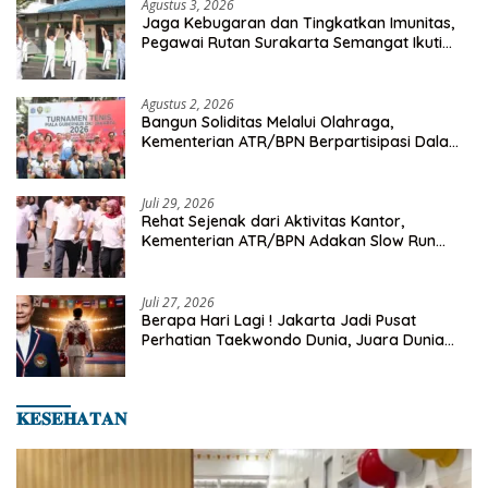
Agustus 3, 2026
Jaga Kebugaran dan Tingkatkan Imunitas,
Pegawai Rutan Surakarta Semangat Ikuti
Senam Pagi
Agustus 2, 2026
Bangun Soliditas Melalui Olahraga,
Kementerian ATR/BPN Berpartisipasi Dalam
Turnamen Tenis Piala Gubernur DKI Jakarta
2026
Juli 29, 2026
Rehat Sejenak dari Aktivitas Kantor,
Kementerian ATR/BPN Adakan Slow Run
Rutin Sepulang Kerja
Juli 27, 2026
Berapa Hari Lagi ! Jakarta Jadi Pusat
Perhatian Taekwondo Dunia, Juara Dunia
Hingga Kampiun Asia Siap Berlaga di 8th
Asian Taekwondo Indonesia Open 2026
𝐊𝐄𝐒𝐄𝐇𝐀𝐓𝐀𝐍