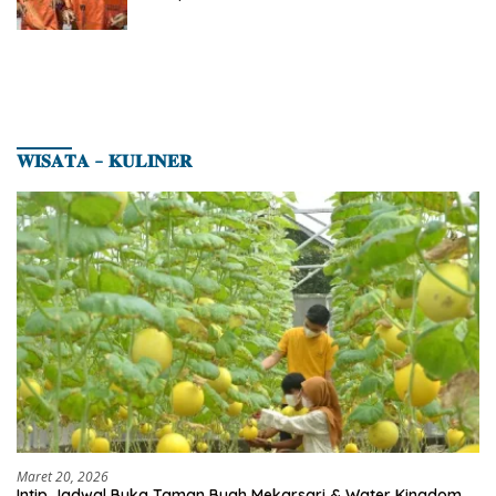
𝐖𝐈𝐒𝐀𝐓𝐀 – 𝐊𝐔𝐋𝐈𝐍𝐄𝐑
Maret 20, 2026
Intip Jadwal Buka Taman Buah Mekarsari & Water Kingdom