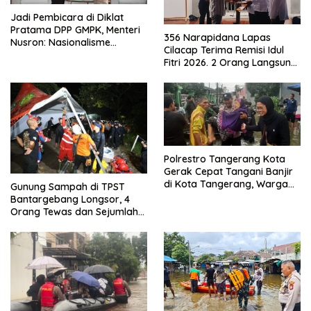
Jadi Pembicara di Diklat
Pratama DPP GMPK, Menteri
356 Narapidana Lapas
Nusron: Nasionalisme
Cilacap Terima Remisi Idul
Menjadikan Bangsa yang
Fitri 2026. 2 Orang Langsung
Kuat
Bebas
Polrestro Tangerang Kota
Gerak Cepat Tangani Banjir
di Kota Tangerang, Warga
Gunung Sampah di TPST
Dievakuasi dan Didirikan
Bantargebang Longsor, 4
Posko Siaga
Orang Tewas dan Sejumlah
Truk Tertimbun