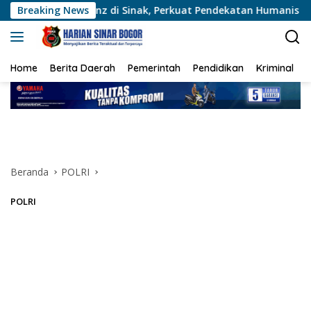
Langsung
nz di Sinak, Perkuat Pendekatan Humanis Bersama Masyarakat
Breaking News
ke
konten
Home
Berita Daerah
Pemerintah
Pendidikan
Kriminal
Beranda
POLRI
POLRI