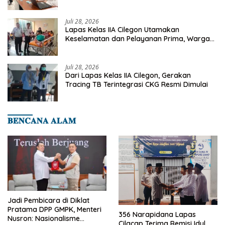
Deteksi Dini Penyakit Menular
Juli 28, 2026
Lapas Kelas IIA Cilegon Utamakan
Keselamatan dan Pelayanan Prima, Warga
Binaan Dapatkan Rujukan Medis ke RSUD
Cilegon
Juli 28, 2026
Dari Lapas Kelas IIA Cilegon, Gerakan
Tracing TB Terintegrasi CKG Resmi Dimulai
𝐁𝐄𝐍𝐂𝐀𝐍𝐀 𝐀𝐋𝐀𝐌
Jadi Pembicara di Diklat
Pratama DPP GMPK, Menteri
356 Narapidana Lapas
Nusron: Nasionalisme
Cilacap Terima Remisi Idul