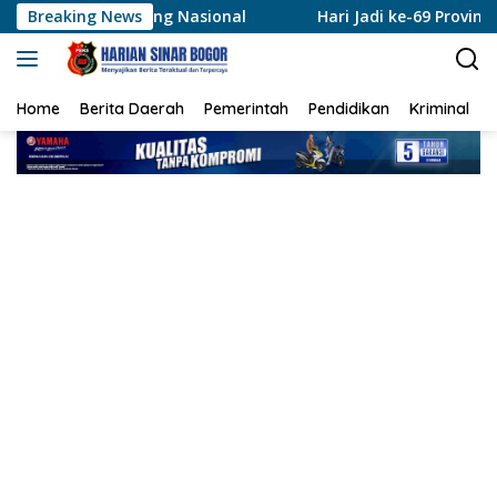
Langsung
anggung Nasional
Breaking News
Hari Jadi ke-69 Provinsi Riau, Polr
ke
konten
Home
Berita Daerah
Pemerintah
Pendidikan
Kriminal