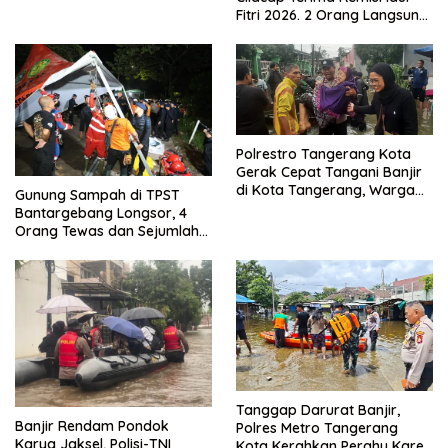
Menjadikan Bangsa yang
Fitri 2026. 2 Orang Langsung
Kuat
Bebas
Polrestro Tangerang Kota
Gerak Cepat Tangani Banjir
di Kota Tangerang, Warga
Gunung Sampah di TPST
Dievakuasi dan Didirikan
Bantargebang Longsor, 4
Posko Siaga
Orang Tewas dan Sejumlah
Truk Tertimbun
Tanggap Darurat Banjir,
Banjir Rendam Pondok
Polres Metro Tangerang
Karya Jaksel, Polisi-TNI
Kota Kerahkan Perahu Karet