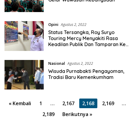
Opini
Agustus 2, 2022
Status Tersangka, Roy Suryo
Touring Mercy Menyakiti Rasa
Keadilan Publik Dan Tamparan Ke
Polisi
Nasional
Agustus 2, 2022
Wisuda Purnabakti Pengayoman,
Tradisi Baru Kemenkumham
Paginasi
« Kembali
1
…
2,167
2,168
2,169
…
pos
2,189
Berikutnya »