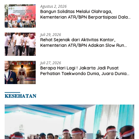
Agustus 2, 2026
Bangun Soliditas Melalui Olahraga,
Kementerian ATR/BPN Berpartisipasi Dalam
Turnamen Tenis Piala Gubernur DKI Jakarta
2026
Juli 29, 2026
Rehat Sejenak dari Aktivitas Kantor,
Kementerian ATR/BPN Adakan Slow Run
Rutin Sepulang Kerja
Juli 27, 2026
Berapa Hari Lagi ! Jakarta Jadi Pusat
Perhatian Taekwondo Dunia, Juara Dunia
Hingga Kampiun Asia Siap Berlaga di 8th
Asian Taekwondo Indonesia Open 2026
𝐊𝐄𝐒𝐄𝐇𝐀𝐓𝐀𝐍