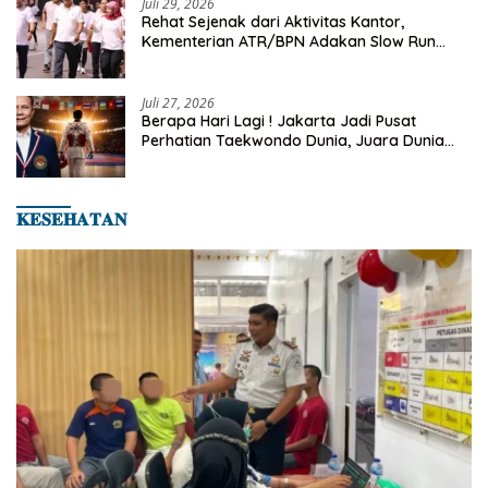
Juli 29, 2026
Rehat Sejenak dari Aktivitas Kantor,
Kementerian ATR/BPN Adakan Slow Run
Rutin Sepulang Kerja
Juli 27, 2026
Berapa Hari Lagi ! Jakarta Jadi Pusat
Perhatian Taekwondo Dunia, Juara Dunia
Hingga Kampiun Asia Siap Berlaga di 8th
Asian Taekwondo Indonesia Open 2026
𝐊𝐄𝐒𝐄𝐇𝐀𝐓𝐀𝐍