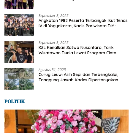
dan Ekonomi Desa
September 8, 2025
Angkatan 1982 Peserta Terbanyak Ikut Tenas
IV di Yogyakarta, Kadis Pariwisata DIY :
Milyaran Rupiah Dibelanjakan Ribuan Alumni
SMANSA Makassar
September 3, 2025
KSL Kenalkan Satwa Nusantara, Tarik
Wisatawan Dunia Lewat Program Cinta
Satwa
Agustus 31, 2025
Curug Leuwi Asih Sepi dan Terbengkalai,
Tanggung Jawab Kades Dipertanyakan
𝐏𝐎𝐋𝐈𝐓𝐈𝐊