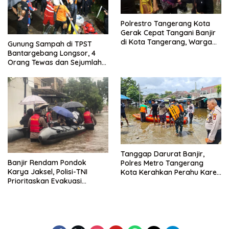
Polrestro Tangerang Kota
Gerak Cepat Tangani Banjir
di Kota Tangerang, Warga
Gunung Sampah di TPST
Dievakuasi dan Didirikan
Bantargebang Longsor, 4
Posko Siaga
Orang Tewas dan Sejumlah
Truk Tertimbun
Tanggap Darurat Banjir,
Banjir Rendam Pondok
Polres Metro Tangerang
Karya Jaksel, Polisi-TNI
Kota Kerahkan Perahu Karet
Prioritaskan Evakuasi
Evakuasi Warga Jatiuwung
Kelompok Rentan