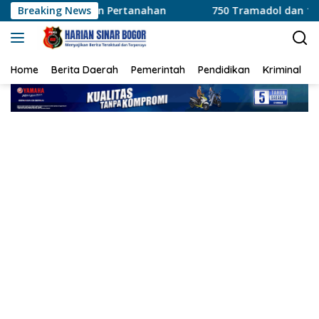
Langsung
rtanahan
Breaking News
750 Tramadol dan 1.035 Hexymer Disita Polisi 
ke
konten
Home
Berita Daerah
Pemerintah
Pendidikan
Kriminal