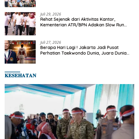
Turnamen Tenis Piala Gubernur DKI Jakarta
2026
Juli 29, 2026
Rehat Sejenak dari Aktivitas Kantor,
Kementerian ATR/BPN Adakan Slow Run
Rutin Sepulang Kerja
Juli 27, 2026
Berapa Hari Lagi ! Jakarta Jadi Pusat
Perhatian Taekwondo Dunia, Juara Dunia
Hingga Kampiun Asia Siap Berlaga di 8th
Asian Taekwondo Indonesia Open 2026
𝐊𝐄𝐒𝐄𝐇𝐀𝐓𝐀𝐍