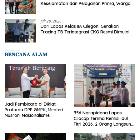
Keselamatan dan Pelayanan Prima, Warga
Binaan Dapatkan Rujukan Medis ke RSUD
Cilegon
Juli 28, 2026
Dari Lapas Kelas IIA Cilegon, Gerakan
Tracing TB Terintegrasi CKG Resmi Dimulai
𝐁𝐄𝐍𝐂𝐀𝐍𝐀 𝐀𝐋𝐀𝐌
Jadi Pembicara di Diklat
Pratama DPP GMPK, Menteri
356 Narapidana Lapas
Nusron: Nasionalisme
Cilacap Terima Remisi Idul
Menjadikan Bangsa yang
Fitri 2026. 2 Orang Langsung
Kuat
Bebas