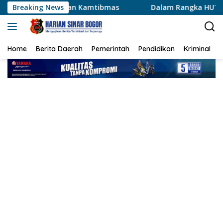
Langsung
Kamtibmas
Breaking News
Dalam Rangka HUT RI ke-81, XCI Lancang Kun
ke
konten
Home
Berita Daerah
Pemerintah
Pendidikan
Kriminal