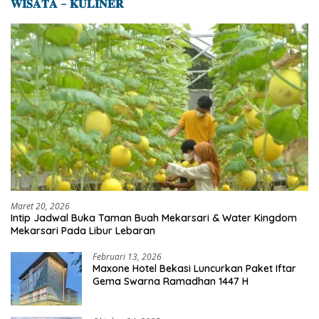
𝐖𝐈𝐒𝐀𝐓𝐀 – 𝐊𝐔𝐋𝐈𝐍𝐄𝐑
Maret 20, 2026
Intip Jadwal Buka Taman Buah Mekarsari & Water Kingdom
Mekarsari Pada Libur Lebaran
Februari 13, 2026
Maxone Hotel Bekasi Luncurkan Paket Iftar
Gema Swarna Ramadhan 1447 H