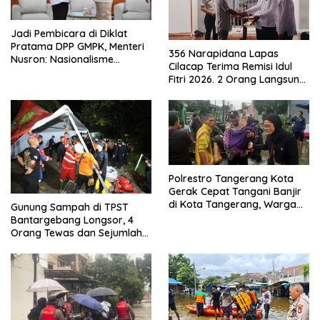
Jadi Pembicara di Diklat
Pratama DPP GMPK, Menteri
356 Narapidana Lapas
Nusron: Nasionalisme
Cilacap Terima Remisi Idul
Menjadikan Bangsa yang
Fitri 2026. 2 Orang Langsung
Kuat
Bebas
Polrestro Tangerang Kota
Gerak Cepat Tangani Banjir
di Kota Tangerang, Warga
Gunung Sampah di TPST
Dievakuasi dan Didirikan
Bantargebang Longsor, 4
Posko Siaga
Orang Tewas dan Sejumlah
Truk Tertimbun