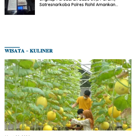
Satresnarkoba Polres Rohil Amankan
Seorang Tersangka
𝐖𝐈𝐒𝐀𝐓𝐀 – 𝐊𝐔𝐋𝐈𝐍𝐄𝐑