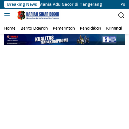
Langsung
u Mania Adu Gacor di Tangerang
Breaking News
Polisi Sambangi Warg
ke
konten
Home
Berita Daerah
Pemerintah
Pendidikan
Kriminal