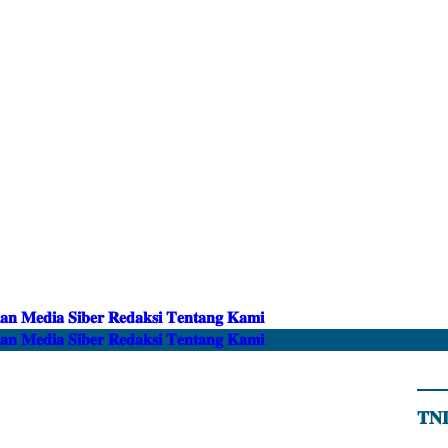
𝐏𝐞𝐝𝐨𝐦𝐚𝐧 𝐌𝐞𝐝𝐢𝐚 𝐒𝐢𝐛𝐞𝐫
𝐑𝐞𝐝𝐚𝐤𝐬𝐢
𝐓𝐞𝐧𝐭𝐚𝐧𝐠 𝐊𝐚𝐦𝐢
𝐏𝐞𝐝𝐨𝐦𝐚𝐧 𝐌𝐞𝐝𝐢𝐚 𝐒𝐢𝐛𝐞𝐫
𝐑𝐞𝐝𝐚𝐤𝐬𝐢
𝐓𝐞𝐧𝐭𝐚𝐧𝐠 𝐊𝐚𝐦𝐢