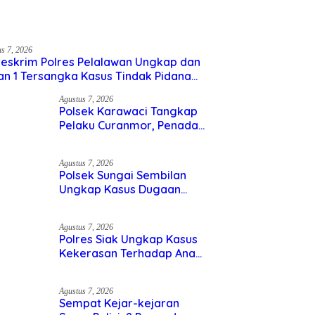
us 7, 2026
eskrim Polres Pelalawan Ungkap dan Tahan
rsangka Kasus Tindak Pidana Karhutla di
umutan
Agustus 7, 2026
Polsek Karawaci Tangkap
Pelaku Curanmor, Penadah Ikut
Diamankan
Agustus 7, 2026
Polsek Sungai Sembilan
Ungkap Kasus Dugaan
Percobaan Pembunuhan
Berencana, Seorang Pria
Berhasil Diamankan
Agustus 7, 2026
Polres Siak Ungkap Kasus
Kekerasan Terhadap Anak, 2
Tersangka Diamankan