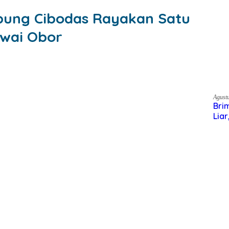
𝐓𝐍
ung Cibodas Rayakan Satu
wai Obor
Agust
Brim
Semb