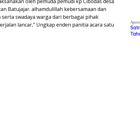
giatan gerak jalan sekaligus pawai meriahkan HUT
laksanakan oleh pemuda pemudi kp Cibodas desa
n Batujajar. alhamdulillah kebersamaan dan
serta swadaya warga dari berbagai pihak
rjalan lancar,” Ungkap enden panitia acara satu
Agust
Satr
1 Te
Ker