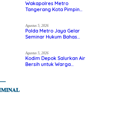
Libya
Agustus 6, 2026
Wakapolres Metro Tangerang
Kota Pimpin Binrohtal, Personel
Diajak Perkuat Integritas dan
Bekal Akhirat
Agustus 5, 2026
Polda Metro Jaya Gelar
Seminar Hukum Bahas
Perluasan Objek Praperadilan
dalam KUHAP Baru
Agustus 5, 2026
Kodim Depok Salurkan Air
Bersih untuk Warga
Terdampak Kekeringan di
Cipayung Jaya
𝐌𝐈𝐍𝐀𝐋