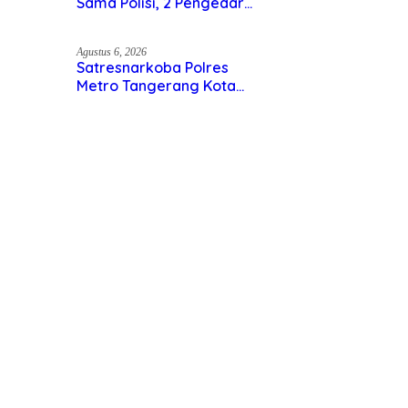
Agustus 7, 2026
Sempat Kejar-kejaran Sama
Polisi, 2 Pengedar Sabu
Diringkus Satresnarkoba
Polres Inhu
Agustus 6, 2026
Satresnarkoba Polres Metro
Tangerang Kota Tangkap
Pengedar Obat Keras Ilegal,
Ribuan Butir Tramadol dan
Hexymer Disita