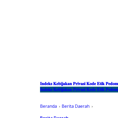
𝐈𝐧𝐝𝐞𝐤𝐬
𝐊𝐞𝐛𝐢𝐣𝐚𝐤𝐚𝐧 𝐏𝐫𝐢𝐯𝐚𝐬𝐢
𝐊𝐨𝐝𝐞 𝐄𝐭𝐢𝐤
𝐈𝐧𝐝𝐞𝐤𝐬
𝐊𝐞𝐛𝐢𝐣𝐚𝐤𝐚𝐧 𝐏𝐫𝐢𝐯𝐚𝐬𝐢
𝐊𝐨𝐝𝐞 𝐄𝐭𝐢𝐤
Beranda
Berita Daerah