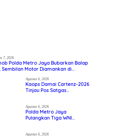
 – 𝐏𝐎𝐋𝐑𝐈
us 7, 2026
ob Polda Metro Jaya Bubarkan Balap Liar,
ilan Motor Diamankan di Jakarta Timur
Agustus 6, 2026
Kaops Damai Cartenz-2026
Tinjau Pos Satgas Kepolisian
Ops Damai Cartenz di Sinak,
Perkuat Pendekatan Humanis
Bersama Masyarakat
Agustus 6, 2026
Polda Metro Jaya Pulangkan
Tiga WNI Korban TPPO dari