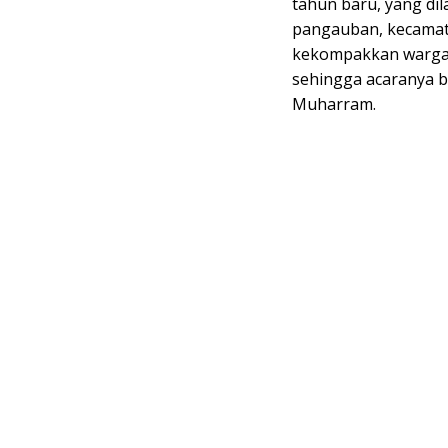
“kita laksanakan ke
tahun baru, yang di
pangauban, kecamata
kekompakkan warga 
sehingga acaranya be
Muharram.