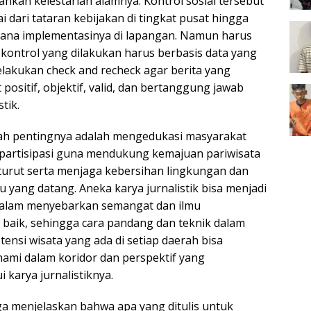
hkan kelestarian alamnya. Kontrol sosial tersebut
i dari tataran kebijakan di tingkat pusat hingga
mana implementasinya di lapangan. Namun harus
 kontrol yang dilakukan harus berbasis data yang
lakukan check and recheck agar berita yang
 positif, objektif, valid, dan bertanggung jawab
tik.
alah pentingnya adalah mengedukasi masyarakat
partisipasi guna mendukung kemajuan pariwisata
 turut serta menjaga kebersihan lingkungan dan
 yang datang. Aneka karya jurnalistik bisa menjadi
dalam menyebarkan semangat dan ilmu
 baik, sehingga cara pandang dan teknik dalam
si wisata yang ada di setiap daerah bisa
hami dalam koridor dan perspektif yang
 karya jurnalistiknya.
ga menjelaskan bahwa apa yang ditulis untuk