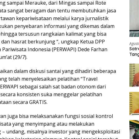
ang sampai Merauke, dari Mingas sampai Rote
sata sangat beragam dan tentu membutuhkan jasa
tawan kepariwisataan melalui karya jurnalistik
akukan penyebaran informasi yang dikemas dalam
hingga tersusun rangkaian kalimat yang bisa
 dan hasrat berkunjung “, ungkap Ketua DPP
Agust
 Pariwisata Indonesia (PERWAPI) Dede Farhan
Satr
Tang
m’at (29/7).
Buti
aikan dalam diskusi santai yang dihadiri beberapa
yang telah menyelesaikan pelatihan “Travel
 PERWAPI sebagai salah sat badan otonom dari
ecara konsisten suka menggelar pelatihan
taan secara GRATIS.
n juga bisa melaksanakan fungsi sosial kontrol
a wisata yang menyimpang atau melakukan
– undang, misalnya investor yang mengeksploitasi