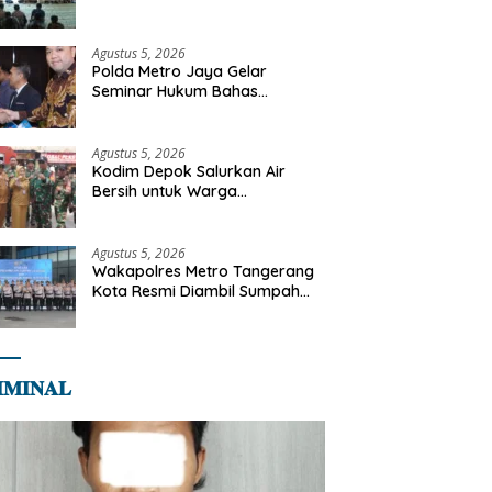
Diajak Perkuat Integritas dan
Bekal Akhirat
Agustus 5, 2026
Polda Metro Jaya Gelar
Seminar Hukum Bahas
Perluasan Objek Praperadilan
dalam KUHAP Baru
Agustus 5, 2026
Kodim Depok Salurkan Air
Bersih untuk Warga
Terdampak Kekeringan di
Cipayung Jaya
Agustus 5, 2026
Wakapolres Metro Tangerang
Kota Resmi Diambil Sumpah
Jabatan, Teguhkan Komitmen
Integritas dan Pelayanan
kepada Masyarakat
𝐌𝐈𝐍𝐀𝐋