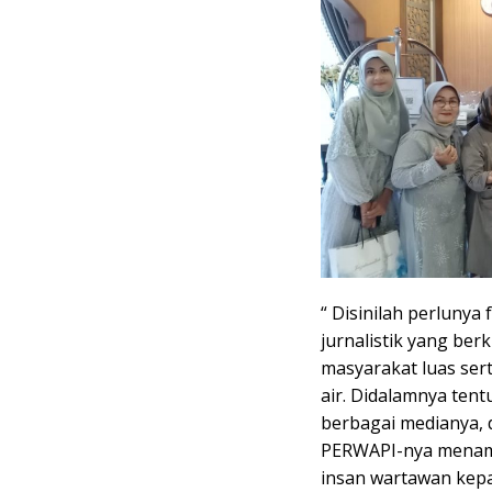
“ Disinilah perlunya
jurnalistik yang be
masyarakat luas ser
air. Didalamnya tent
berbagai medianya, 
PERWAPI-nya menamba
insan wartawan kepa