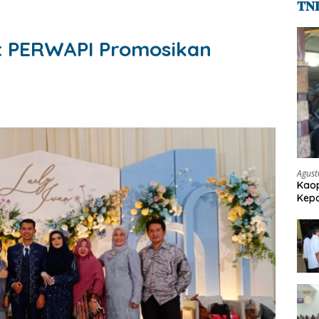
𝐓𝐍
t PERWAPI Promosikan
Agust
Kaop
Kepo
Pen