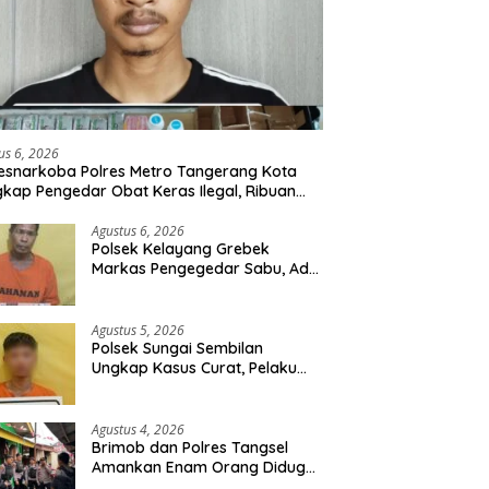
us 6, 2026
esnarkoba Polres Metro Tangerang Kota
kap Pengedar Obat Keras Ilegal, Ribuan
r Tramadol dan Hexymer Disita
Agustus 6, 2026
Polsek Kelayang Grebek
Markas Pengegedar Sabu, Ada
Lubang Tanah Untuk
Menyimpan Barang Bukti
Agustus 5, 2026
Polsek Sungai Sembilan
Ungkap Kasus Curat, Pelaku
dan Barang Bukti Berhasil
Diamankan
Agustus 4, 2026
Brimob dan Polres Tangsel
Amankan Enam Orang Diduga
Hendak Tawuran