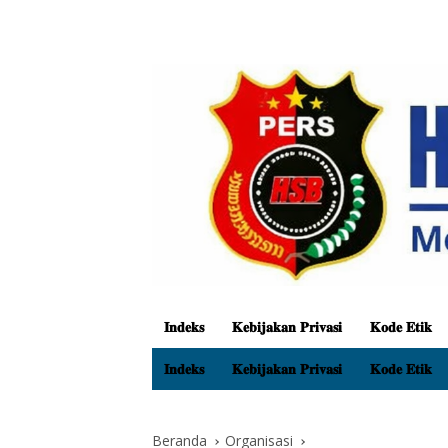
𝐈𝐧𝐝𝐞𝐤𝐬
𝐊𝐞𝐛𝐢𝐣𝐚𝐤𝐚𝐧 𝐏𝐫𝐢𝐯𝐚𝐬𝐢
𝐊𝐨𝐝𝐞 𝐄𝐭𝐢𝐤
𝐈𝐧𝐝𝐞𝐤𝐬
𝐊𝐞𝐛𝐢𝐣𝐚𝐤𝐚𝐧 𝐏𝐫𝐢𝐯𝐚𝐬𝐢
𝐊𝐨𝐝𝐞 𝐄𝐭𝐢𝐤
Beranda
Organisasi