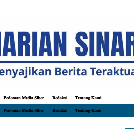
𝐏𝐞𝐝𝐨𝐦𝐚𝐧 𝐌𝐞𝐝𝐢𝐚 𝐒𝐢𝐛𝐞𝐫
𝐑𝐞𝐝𝐚𝐤𝐬𝐢
𝐓𝐞𝐧𝐭𝐚𝐧𝐠 𝐊𝐚𝐦𝐢
𝐏𝐞𝐝𝐨𝐦𝐚𝐧 𝐌𝐞𝐝𝐢𝐚 𝐒𝐢𝐛𝐞𝐫
𝐑𝐞𝐝𝐚𝐤𝐬𝐢
𝐓𝐞𝐧𝐭𝐚𝐧𝐠 𝐊𝐚𝐦𝐢