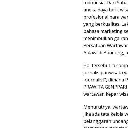
Indonesia. Dari Sab
aneka daya tarik wi
profesional para war
yang berkualitas. L
bahasa marketing se
menimbulkan gairah
Persatuan Wartawan
Aulawi di Bandung, Ju
Hal tersebut ia samp
jurnalis pariwisata 
Journalist”, dimana
PRAWITA GENPPARI s
wartawan kepariwisa
Menurutnya, wartawa
jika ada tata kelol
pelanggaran undang 