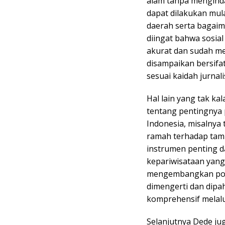
alam tanpa menginda
dapat dilakukan mula
daerah serta bagai
diingat bahwa sosial
akurat dan sudah me
disampaikan bersifat
sesuai kaidah jurnalis
Hal lain yang tak k
tentang pentingnya 
Indonesia, misalnya
ramah terhadap tamu
instrumen penting 
kepariwisataan yang
mengembangkan poten
dimengerti dan dipa
komprehensif melalui
Selanjutnya Dede ju