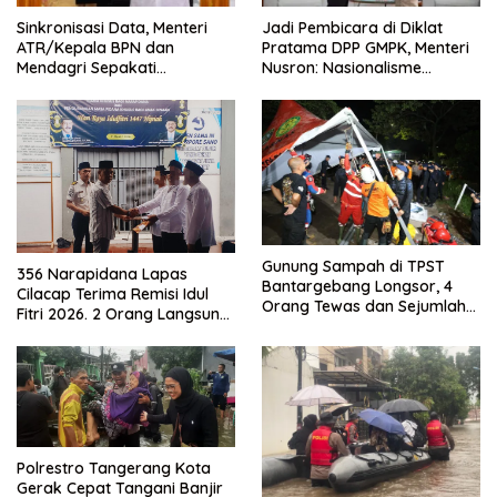
Sinkronisasi Data, Menteri
Jadi Pembicara di Diklat
ATR/Kepala BPN dan
Pratama DPP GMPK, Menteri
Mendagri Sepakati
Nusron: Nasionalisme
Pengintegrasian NIB dan NOP
Menjadikan Bangsa yang
Kuat
Gunung Sampah di TPST
356 Narapidana Lapas
Bantargebang Longsor, 4
Cilacap Terima Remisi Idul
Orang Tewas dan Sejumlah
Fitri 2026. 2 Orang Langsung
Truk Tertimbun
Bebas
Polrestro Tangerang Kota
Gerak Cepat Tangani Banjir