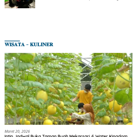
Celurit Diamankan
𝐖𝐈𝐒𝐀𝐓𝐀 – 𝐊𝐔𝐋𝐈𝐍𝐄𝐑
Maret 20, 2026
Intip Jadwal Buka Taman Buah Mekarsari & Water Kingdom