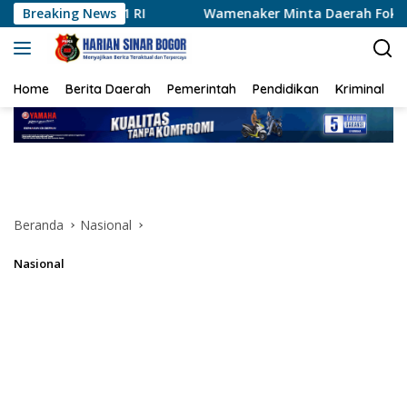
Langsung
Breaking News
Wamenaker Minta Daerah Fokus Kembangkan Kompeten
ke
konten
Home
Berita Daerah
Pemerintah
Pendidikan
Kriminal
Beranda
Nasional
Nasional