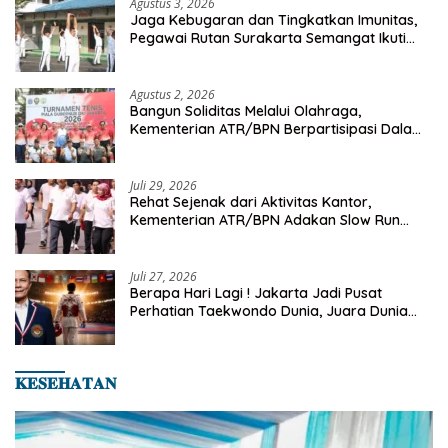
Agustus 3, 2026
Jaga Kebugaran dan Tingkatkan Imunitas,
Pegawai Rutan Surakarta Semangat Ikuti
Senam Pagi
Agustus 2, 2026
Bangun Soliditas Melalui Olahraga,
Kementerian ATR/BPN Berpartisipasi Dalam
Turnamen Tenis Piala Gubernur DKI Jakarta
2026
Juli 29, 2026
Rehat Sejenak dari Aktivitas Kantor,
Kementerian ATR/BPN Adakan Slow Run
Rutin Sepulang Kerja
Juli 27, 2026
Berapa Hari Lagi ! Jakarta Jadi Pusat
Perhatian Taekwondo Dunia, Juara Dunia
Hingga Kampiun Asia Siap Berlaga di 8th
Asian Taekwondo Indonesia Open 2026
𝐊𝐄𝐒𝐄𝐇𝐀𝐓𝐀𝐍