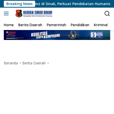
Langsung
enz di Sinak, Perkuat Pendekatan Humanis Bersama Masyarakat
Breaking News
ke
konten
Home
Berita Daerah
Pemerintah
Pendidikan
Kriminal
Beranda
Berita Daerah