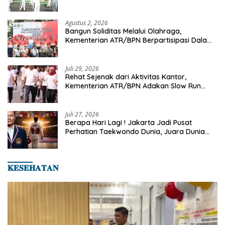
Senam Pagi
Agustus 2, 2026
Bangun Soliditas Melalui Olahraga,
Kementerian ATR/BPN Berpartisipasi Dalam
Turnamen Tenis Piala Gubernur DKI Jakarta
2026
Juli 29, 2026
Rehat Sejenak dari Aktivitas Kantor,
Kementerian ATR/BPN Adakan Slow Run
Rutin Sepulang Kerja
Juli 27, 2026
Berapa Hari Lagi ! Jakarta Jadi Pusat
Perhatian Taekwondo Dunia, Juara Dunia
Hingga Kampiun Asia Siap Berlaga di 8th
Asian Taekwondo Indonesia Open 2026
𝐊𝐄𝐒𝐄𝐇𝐀𝐓𝐀𝐍