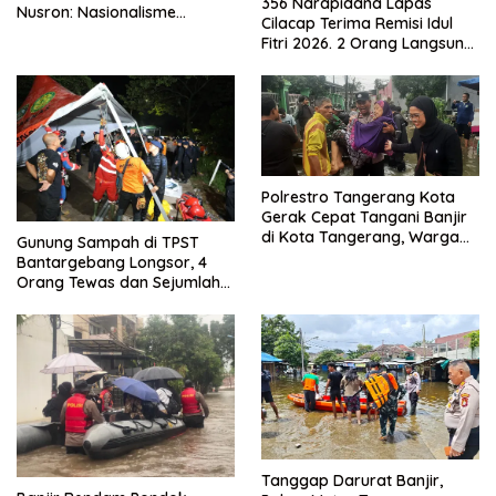
356 Narapidana Lapas
Nusron: Nasionalisme
Cilacap Terima Remisi Idul
Menjadikan Bangsa yang
Fitri 2026. 2 Orang Langsung
Kuat
Bebas
Polrestro Tangerang Kota
Gerak Cepat Tangani Banjir
di Kota Tangerang, Warga
Gunung Sampah di TPST
Dievakuasi dan Didirikan
Bantargebang Longsor, 4
Posko Siaga
Orang Tewas dan Sejumlah
Truk Tertimbun
Tanggap Darurat Banjir,