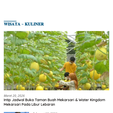
𝐖𝐈𝐒𝐀𝐓𝐀 – 𝐊𝐔𝐋𝐈𝐍𝐄𝐑
Maret 20, 2026
Intip Jadwal Buka Taman Buah Mekarsari & Water Kingdom
Mekarsari Pada Libur Lebaran