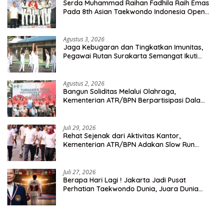
Serda Muhammad Raihan Fadhila Raih Emas
Pada 8th Asian Taekwondo Indonesia Open
Championship 2026
Agustus 3, 2026
Jaga Kebugaran dan Tingkatkan Imunitas,
Pegawai Rutan Surakarta Semangat Ikuti
Senam Pagi
Agustus 2, 2026
Bangun Soliditas Melalui Olahraga,
Kementerian ATR/BPN Berpartisipasi Dalam
Turnamen Tenis Piala Gubernur DKI Jakarta
2026
Juli 29, 2026
Rehat Sejenak dari Aktivitas Kantor,
Kementerian ATR/BPN Adakan Slow Run
Rutin Sepulang Kerja
Juli 27, 2026
Berapa Hari Lagi ! Jakarta Jadi Pusat
Perhatian Taekwondo Dunia, Juara Dunia
Hingga Kampiun Asia Siap Berlaga di 8th
Asian Taekwondo Indonesia Open 2026