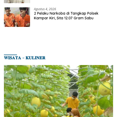
Agustus 4, 2026
2 Pelaku Narkoba di Tangkap Polsek
Kampar Kiri, Sita 12.07 Gram Sabu
𝐖𝐈𝐒𝐀𝐓𝐀 – 𝐊𝐔𝐋𝐈𝐍𝐄𝐑