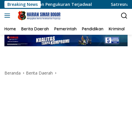
Langsung
yanan Pengukuran Terjadwal
Breaking News
Satresnarkoba Polres Met
ke
konten
Home
Berita Daerah
Pemerintah
Pendidikan
Kriminal
Beranda
Berita Daerah