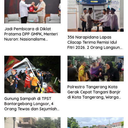
Jadi Pembicara di Diklat
Pratama DPP GMPK, Menteri
356 Narapidana Lapas
Nusron: Nasionalisme
Cilacap Terima Remisi Idul
Menjadikan Bangsa yang
Fitri 2026. 2 Orang Langsung
Kuat
Bebas
Polrestro Tangerang Kota
Gerak Cepat Tangani Banjir
di Kota Tangerang, Warga
Gunung Sampah di TPST
Dievakuasi dan Didirikan
Bantargebang Longsor, 4
Posko Siaga
Orang Tewas dan Sejumlah
Truk Tertimbun