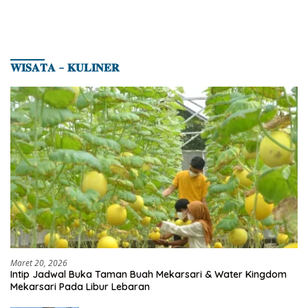
𝐖𝐈𝐒𝐀𝐓𝐀 – 𝐊𝐔𝐋𝐈𝐍𝐄𝐑
Maret 20, 2026
Intip Jadwal Buka Taman Buah Mekarsari & Water Kingdom
Mekarsari Pada Libur Lebaran