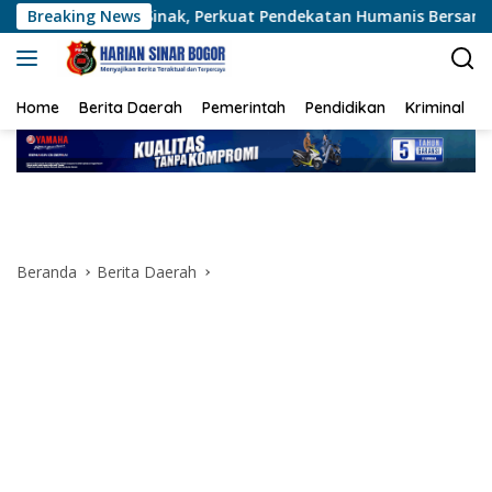
Langsung
i Sinak, Perkuat Pendekatan Humanis Bersama Masyarakat
Breaking News
ke
konten
Home
Berita Daerah
Pemerintah
Pendidikan
Kriminal
Beranda
Berita Daerah