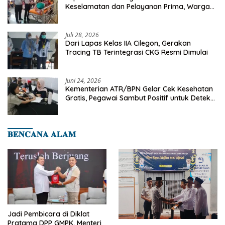
Keselamatan dan Pelayanan Prima, Warga
Binaan Dapatkan Rujukan Medis ke RSUD
Cilegon
Juli 28, 2026
Dari Lapas Kelas IIA Cilegon, Gerakan
Tracing TB Terintegrasi CKG Resmi Dimulai
Juni 24, 2026
Kementerian ATR/BPN Gelar Cek Kesehatan
Gratis, Pegawai Sambut Positif untuk Deteksi
Dini Penyakit
𝐁𝐄𝐍𝐂𝐀𝐍𝐀 𝐀𝐋𝐀𝐌
Jadi Pembicara di Diklat
Pratama DPP GMPK, Menteri