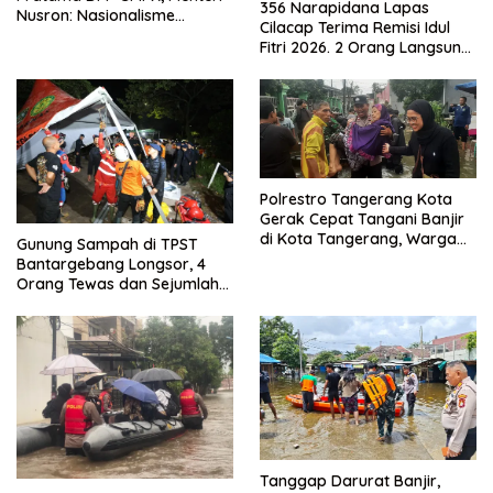
356 Narapidana Lapas
Nusron: Nasionalisme
Cilacap Terima Remisi Idul
Menjadikan Bangsa yang
Fitri 2026. 2 Orang Langsung
Kuat
Bebas
Polrestro Tangerang Kota
Gerak Cepat Tangani Banjir
di Kota Tangerang, Warga
Gunung Sampah di TPST
Dievakuasi dan Didirikan
Bantargebang Longsor, 4
Posko Siaga
Orang Tewas dan Sejumlah
Truk Tertimbun
Tanggap Darurat Banjir,