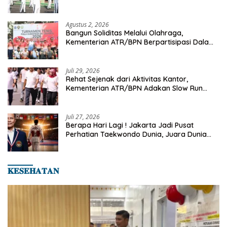
Senam Pagi
Agustus 2, 2026
Bangun Soliditas Melalui Olahraga,
Kementerian ATR/BPN Berpartisipasi Dalam
Turnamen Tenis Piala Gubernur DKI Jakarta
2026
Juli 29, 2026
Rehat Sejenak dari Aktivitas Kantor,
Kementerian ATR/BPN Adakan Slow Run
Rutin Sepulang Kerja
Juli 27, 2026
Berapa Hari Lagi ! Jakarta Jadi Pusat
Perhatian Taekwondo Dunia, Juara Dunia
Hingga Kampiun Asia Siap Berlaga di 8th
Asian Taekwondo Indonesia Open 2026
𝐊𝐄𝐒𝐄𝐇𝐀𝐓𝐀𝐍