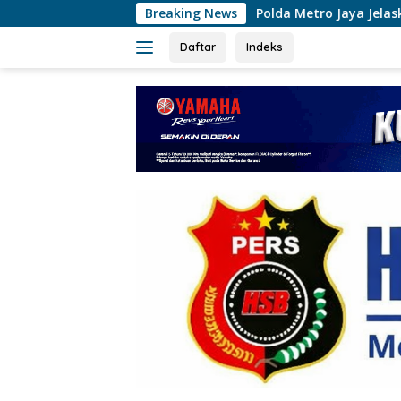
Langsung
Polda Metro Jaya Jelaskan Temuan 996 Benda Menyer
Breaking News
ke
konten
Daftar
Indeks
tutup