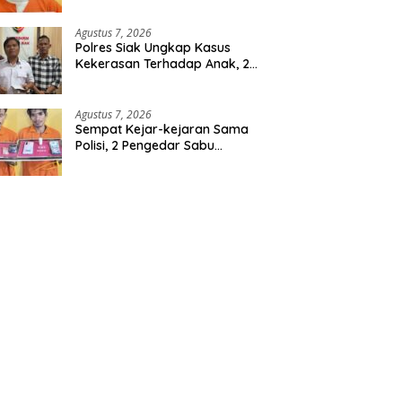
Berencana, Seorang Pria
Berhasil Diamankan
Agustus 7, 2026
Polres Siak Ungkap Kasus
Kekerasan Terhadap Anak, 2
Tersangka Diamankan
Agustus 7, 2026
Sempat Kejar-kejaran Sama
Polisi, 2 Pengedar Sabu
Diringkus Satresnarkoba
Polres Inhu