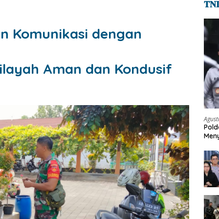
𝐓𝐍
in Komunikasi dengan
layah Aman dan Kondusif
Agust
Pold
Meny