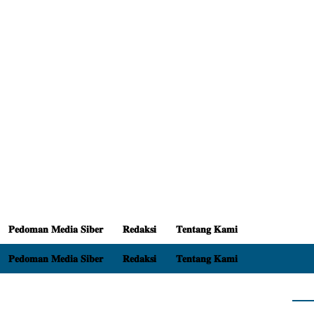
𝐏𝐞𝐝𝐨𝐦𝐚𝐧 𝐌𝐞𝐝𝐢𝐚 𝐒𝐢𝐛𝐞𝐫
𝐑𝐞𝐝𝐚𝐤𝐬𝐢
𝐓𝐞𝐧𝐭𝐚𝐧𝐠 𝐊𝐚𝐦𝐢
𝐏𝐞𝐝𝐨𝐦𝐚𝐧 𝐌𝐞𝐝𝐢𝐚 𝐒𝐢𝐛𝐞𝐫
𝐑𝐞𝐝𝐚𝐤𝐬𝐢
𝐓𝐞𝐧𝐭𝐚𝐧𝐠 𝐊𝐚𝐦𝐢