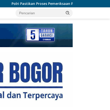
 Pemeriksaan Personel di Aceh Dilaksanakan Secara Profesional 
tutup