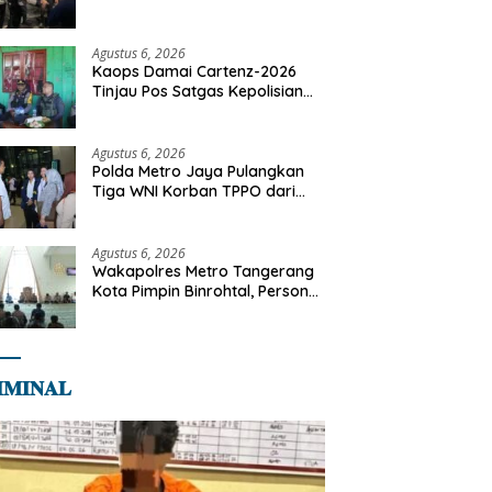
Motor Diamankan di Jakarta
Timur
Agustus 6, 2026
Kaops Damai Cartenz-2026
Tinjau Pos Satgas Kepolisian
Ops Damai Cartenz di Sinak,
Perkuat Pendekatan Humanis
Bersama Masyarakat
Agustus 6, 2026
Polda Metro Jaya Pulangkan
Tiga WNI Korban TPPO dari
Libya
Agustus 6, 2026
Wakapolres Metro Tangerang
Kota Pimpin Binrohtal, Personel
Diajak Perkuat Integritas dan
Bekal Akhirat
𝐌𝐈𝐍𝐀𝐋