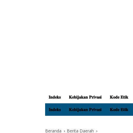
𝐈𝐧𝐝𝐞𝐤𝐬
𝐊𝐞𝐛𝐢𝐣𝐚𝐤𝐚𝐧 𝐏𝐫𝐢𝐯𝐚𝐬𝐢
𝐊𝐨𝐝𝐞 𝐄𝐭𝐢𝐤
𝐈𝐧𝐝𝐞𝐤𝐬
𝐊𝐞𝐛𝐢𝐣𝐚𝐤𝐚𝐧 𝐏𝐫𝐢𝐯𝐚𝐬𝐢
𝐊𝐨𝐝𝐞 𝐄𝐭𝐢𝐤
Beranda
Berita Daerah