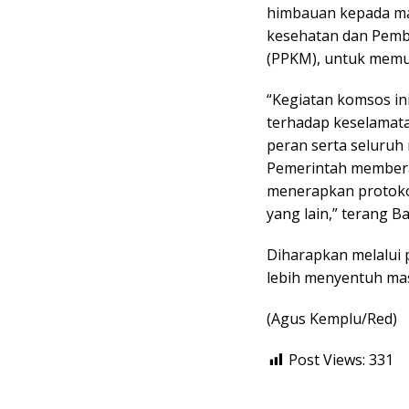
himbauan kepada mas
kesehatan dan Pemb
(PPKM), untuk memut
“Kegiatan komsos in
terhadap keselamata
peran serta seluruh
Pemerintah memberan
menerapkan protoko
yang lain,” terang B
Diharapkan melalui 
lebih menyentuh ma
(Agus Kemplu/Red)
Post Views:
331