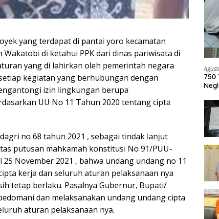
yek yang terdapat di pantai yoro kecamatan
Wakatobi di ketahui PPK dari dinas pariwisata di
turan yang di lahirkan oleh pemerintah negara
Agust
 setiap kegiatan yang berhubungan dengan
750 
Negl
engantongi izin lingkungan berupa
asarkan UU No 11 Tahun 2020 tentang cipta
agri no 68 tahun 2021 , sebagai tindak lanjut
atas putusan mahkamah konstitusi No 91/PUU-
al 25 November 2021 , bahwa undang undang no 11
cipta kerja dan seluruh aturan pelaksanaan nya
sih tetap berlaku. Pasalnya Gubernur, Bupati/
pedomani dan melaksanakan undang undang cipta
eluruh aturan pelaksanaan nya.