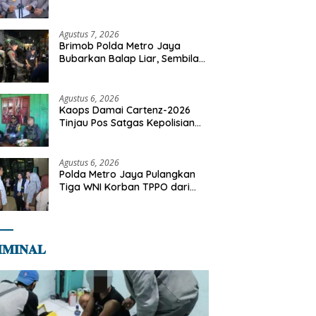
Dilaksanakan Secara
Profesional dan Transparan
Agustus 7, 2026
Brimob Polda Metro Jaya
Bubarkan Balap Liar, Sembilan
Motor Diamankan di Jakarta
Timur
Agustus 6, 2026
Kaops Damai Cartenz-2026
Tinjau Pos Satgas Kepolisian
Ops Damai Cartenz di Sinak,
Perkuat Pendekatan Humanis
Bersama Masyarakat
Agustus 6, 2026
Polda Metro Jaya Pulangkan
Tiga WNI Korban TPPO dari
Libya
𝐌𝐈𝐍𝐀𝐋