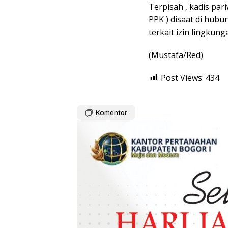
Terpisah , kadis pa
PPK ) disaat di hub
terkait izin lingkun
(Mustafa/Red)
Post Views:
434
Komentar