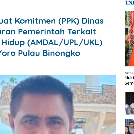
𝐓𝐍
uat Komitmen (PPK) Dinas
uran Pemerintah Terkait
n Hidup (AMDAL/UPL/UKL)
Yoro Pulau Binongko
Agust
Mukt
Sema
Keh