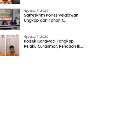
Etomidate dari Seorang Pria
Agustus 7, 2026
Satreskrim Polres Pelalawan
Ungkap dan Tahan 1
Tersangka Kasus Tindak
Pidana Karhutla di Kerumutan
Agustus 7, 2026
Polsek Karawaci Tangkap
Pelaku Curanmor, Penadah Ikut
Diamankan