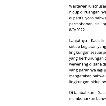
Wartawan Kilatnusa
hidup di ruangan nya
di pantai yoro bahw
permohonan izin li
8/9/2022.
Lanjutnya – Kadis l
setiap kegiatan yan
lingkungan sesuai p
yang berhubungan de
wewenang di sana dan
yang parahnya lagi 
mengatakan bahwa u
lingkungan hidup be
Di tambahkan – Sal
membenarkan bahwa 