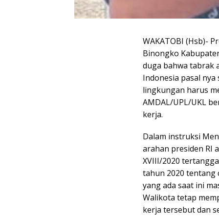
WAKATOBI (Hsb)- Pro
Binongko Kabupaten 
duga bahwa tabrak a
Indonesia pasal nya
lingkungan harus m
AMDAL/UPL/UKL berd
kerja.
Dalam instruksi Mend
arahan presiden RI 
XVIII/2020 tertangg
tahun 2020 tentang 
yang ada saat ini ma
Walikota tetap mem
kerja tersebut dan s