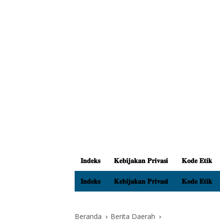
𝐈𝐧𝐝𝐞𝐤𝐬
𝐊𝐞𝐛𝐢𝐣𝐚𝐤𝐚𝐧 𝐏𝐫𝐢𝐯𝐚𝐬𝐢
𝐊𝐨𝐝𝐞 𝐄𝐭𝐢𝐤
𝐈𝐧𝐝𝐞𝐤𝐬
𝐊𝐞𝐛𝐢𝐣𝐚𝐤𝐚𝐧 𝐏𝐫𝐢𝐯𝐚𝐬𝐢
𝐊𝐨𝐝𝐞 𝐄𝐭𝐢𝐤
Beranda
Berita Daerah