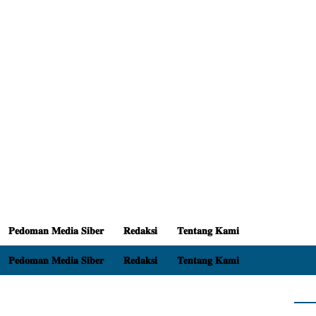
𝐏𝐞𝐝𝐨𝐦𝐚𝐧 𝐌𝐞𝐝𝐢𝐚 𝐒𝐢𝐛𝐞𝐫
𝐑𝐞𝐝𝐚𝐤𝐬𝐢
𝐓𝐞𝐧𝐭𝐚𝐧𝐠 𝐊𝐚𝐦𝐢
𝐏𝐞𝐝𝐨𝐦𝐚𝐧 𝐌𝐞𝐝𝐢𝐚 𝐒𝐢𝐛𝐞𝐫
𝐑𝐞𝐝𝐚𝐤𝐬𝐢
𝐓𝐞𝐧𝐭𝐚𝐧𝐠 𝐊𝐚𝐦𝐢