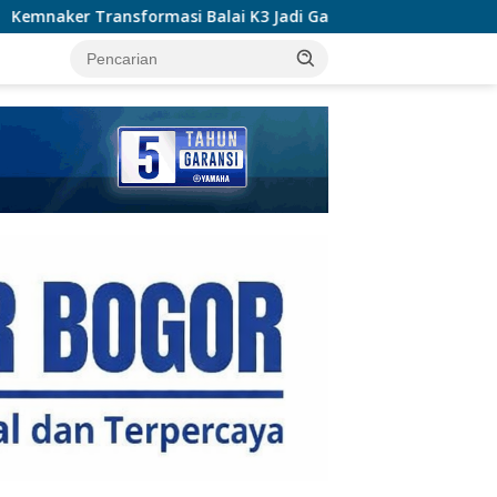
alai K3 Jadi Garda Terdepan Pencegahan Kecelakaan Kerja
tutup