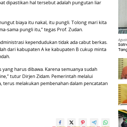
t dipastikan hal tersebut adalah pungutan liar
ngut biaya itu nakal, itu pungli. Tolong mari kita
-sama pungli itu,” tegas Prof. Zudan.
Agust
administrasi kependudukan tidak ada cabut berkas.
Satr
ah dari kabupaten A ke kabupaten B cukup minta
Tang
Buti
ndah.
kas yang harus dibawa. Karena semuanya sudah
ine,” tutur Dirjen Zidam. Pemerintah melalui
a, terus melakukan pembenahan dalam pencatatan