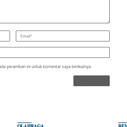
ada peramban ini untuk komentar saya berikutnya.
𝐎𝐋𝐀𝐇𝐑𝐀𝐆𝐀
𝐁𝐄