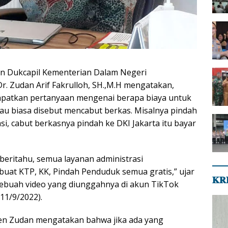
en Dukcapil Kementerian Dalam Negeri
Dr. Zudan Arif Fakrulloh, SH.,M.H mengatakan,
apatkan pertanyaan mengenai berapa biaya untuk
au biasa disebut mencabut berkas. Misalnya pindah
i, cabut berkasnya pindah ke DKI Jakarta itu bayar
eritahu, semua layanan administrasi
at KTP, KK, Pindah Penduduk semua gratis,” ujar
𝐊𝐑
sebuah video yang diunggahnya di akun TikTok
11/9/2022).
rjen Zudan mengatakan bahwa jika ada yang