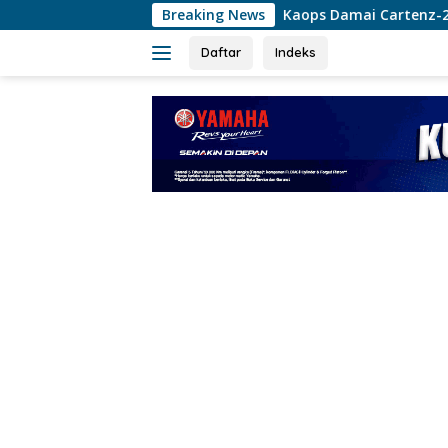
Langsung
Kaops Damai Cartenz-2026 Tinjau Pos Satgas Kep
Breaking News
ke
konten
Daftar
Indeks
tutup