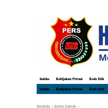
𝐈𝐧𝐝𝐞𝐤𝐬
𝐊𝐞𝐛𝐢𝐣𝐚𝐤𝐚𝐧 𝐏𝐫𝐢𝐯𝐚𝐬𝐢
𝐊𝐨𝐝𝐞 𝐄𝐭𝐢𝐤
𝐈𝐧𝐝𝐞𝐤𝐬
𝐊𝐞𝐛𝐢𝐣𝐚𝐤𝐚𝐧 𝐏𝐫𝐢𝐯𝐚𝐬𝐢
𝐊𝐨𝐝𝐞 𝐄𝐭𝐢𝐤
Beranda
Berita Daerah