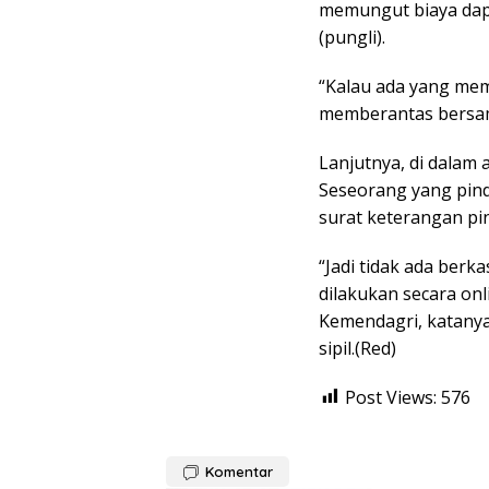
memungut biaya dapa
(pungli).
“Kalau ada yang memu
memberantas bersama
Lanjutnya, di dalam 
Seseorang yang pind
surat keterangan pi
“Jadi tidak ada ber
dilakukan secara onl
Kemendagri, katany
sipil.(Red)
Post Views:
576
Komentar