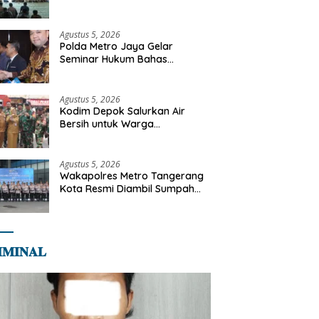
Diajak Perkuat Integritas dan
Bekal Akhirat
Agustus 5, 2026
Polda Metro Jaya Gelar
Seminar Hukum Bahas
Perluasan Objek Praperadilan
dalam KUHAP Baru
Agustus 5, 2026
Kodim Depok Salurkan Air
Bersih untuk Warga
Terdampak Kekeringan di
Cipayung Jaya
Agustus 5, 2026
Wakapolres Metro Tangerang
Kota Resmi Diambil Sumpah
Jabatan, Teguhkan Komitmen
Integritas dan Pelayanan
kepada Masyarakat
𝐌𝐈𝐍𝐀𝐋