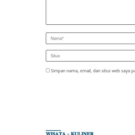
Simpan nama, email, dan situs web saya p
𝐖𝐈𝐒𝐀𝐓𝐀 – 𝐊𝐔𝐋𝐈𝐍𝐄𝐑