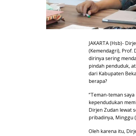
JAKARTA (Hsb)- Dirj
(Kemendagri), Prof. 
dirinya sering mend
pindah penduduk, at
dari Kabupaten Bekas
berapa?
“Teman-teman saya b
kependudukan membu
Dirjen Zudan lewat 
pribadinya, Minggu (
Oleh karena itu, Di