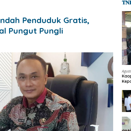
𝐓𝐍
indah Penduduk Gratis,
 Pungut Pungli
Agust
Kaop
Kepo
Pen