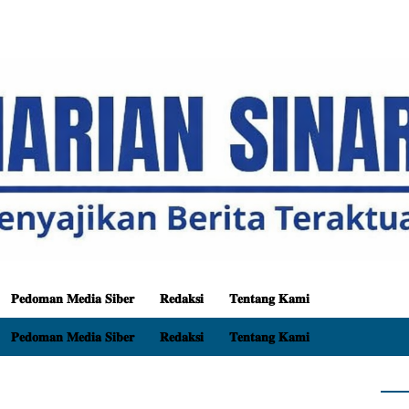
𝐏𝐞𝐝𝐨𝐦𝐚𝐧 𝐌𝐞𝐝𝐢𝐚 𝐒𝐢𝐛𝐞𝐫
𝐑𝐞𝐝𝐚𝐤𝐬𝐢
𝐓𝐞𝐧𝐭𝐚𝐧𝐠 𝐊𝐚𝐦𝐢
𝐏𝐞𝐝𝐨𝐦𝐚𝐧 𝐌𝐞𝐝𝐢𝐚 𝐒𝐢𝐛𝐞𝐫
𝐑𝐞𝐝𝐚𝐤𝐬𝐢
𝐓𝐞𝐧𝐭𝐚𝐧𝐠 𝐊𝐚𝐦𝐢