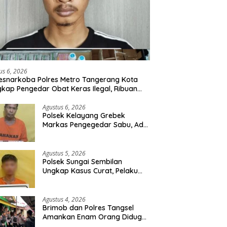
us 6, 2026
esnarkoba Polres Metro Tangerang Kota
kap Pengedar Obat Keras Ilegal, Ribuan
r Tramadol dan Hexymer Disita
Agustus 6, 2026
Polsek Kelayang Grebek
Markas Pengegedar Sabu, Ada
Lubang Tanah Untuk
Menyimpan Barang Bukti
Agustus 5, 2026
Polsek Sungai Sembilan
Ungkap Kasus Curat, Pelaku
dan Barang Bukti Berhasil
Diamankan
Agustus 4, 2026
Brimob dan Polres Tangsel
Amankan Enam Orang Diduga
Hendak Tawuran