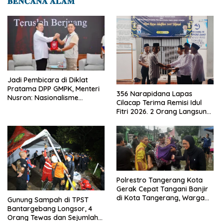
𝐁𝐄𝐍𝐂𝐀𝐍𝐀 𝐀𝐋𝐀𝐌
Jadi Pembicara di Diklat
Pratama DPP GMPK, Menteri
356 Narapidana Lapas
Nusron: Nasionalisme
Cilacap Terima Remisi Idul
Menjadikan Bangsa yang
Fitri 2026. 2 Orang Langsung
Kuat
Bebas
Polrestro Tangerang Kota
Gerak Cepat Tangani Banjir
di Kota Tangerang, Warga
Gunung Sampah di TPST
Dievakuasi dan Didirikan
Bantargebang Longsor, 4
Posko Siaga
Orang Tewas dan Sejumlah