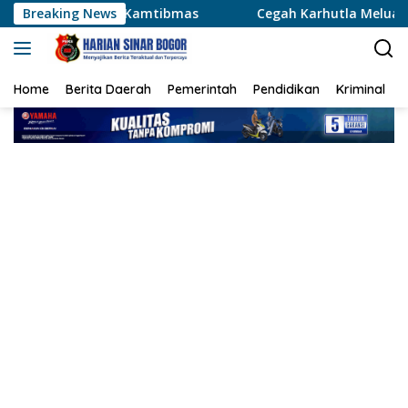
Langsung
Kamtibmas
Breaking News
Cegah Karhutla Meluas, Wakapolda Riau dan
ke
konten
Home
Berita Daerah
Pemerintah
Pendidikan
Kriminal