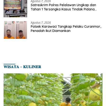
Agustus 7, 2026
Satreskrim Polres Pelalawan Ungkap dan
Tahan 1 Tersangka Kasus Tindak Pidana
Karhutla di Kerumutan
Agustus 7, 2026
Polsek Karawaci Tangkap Pelaku Curanmor,
Penadah Ikut Diamankan
𝐖𝐈𝐒𝐀𝐓𝐀 – 𝐊𝐔𝐋𝐈𝐍𝐄𝐑