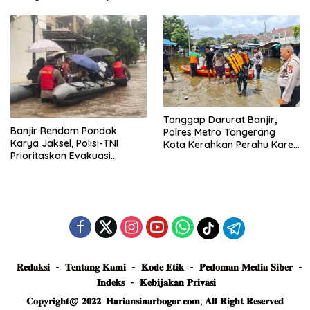
Truk Tertimbun
Tanggap Darurat Banjir,
Banjir Rendam Pondok
Polres Metro Tangerang
Karya Jaksel, Polisi-TNI
Kota Kerahkan Perahu Karet
Prioritaskan Evakuasi
Evakuasi Warga Jatiuwung
Kelompok Rentan
𝐑𝐞𝐝𝐚𝐤𝐬𝐢
𝐓𝐞𝐧𝐭𝐚𝐧𝐠 𝐊𝐚𝐦𝐢
𝐊𝐨𝐝𝐞 𝐄𝐭𝐢𝐤
𝐏𝐞𝐝𝐨𝐦𝐚𝐧 𝐌𝐞𝐝𝐢𝐚 𝐒𝐢𝐛𝐞𝐫
𝐈𝐧𝐝𝐞𝐤𝐬
𝐊𝐞𝐛𝐢𝐣𝐚𝐤𝐚𝐧 𝐏𝐫𝐢𝐯𝐚𝐬𝐢
𝐂𝐨𝐩𝐲𝐫𝐢𝐠𝐡𝐭@ 𝟐𝟎𝟐𝟐. 𝐇𝐚𝐫𝐢𝐚𝐧𝐬𝐢𝐧𝐚𝐫𝐛𝐨𝐠𝐨𝐫.𝐜𝐨𝐦, 𝐀𝐥𝐥 𝐑𝐢𝐠𝐡𝐭 𝐑𝐞𝐬𝐞𝐫𝐯𝐞𝐝