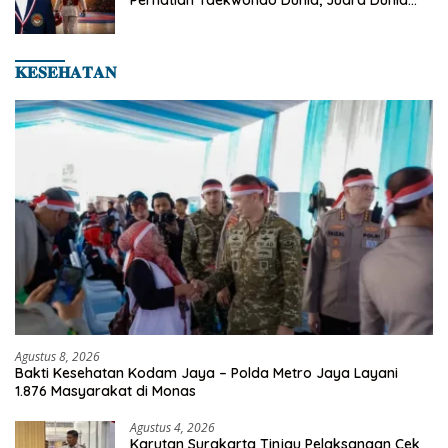
Perhatian Taekwondo Dunia, Juara Dunia
Hingga Kampiun Asia Siap Berlaga di 8th
Asian Taekwondo Indonesia Open 2026
𝐊𝐄𝐒𝐄𝐇𝐀𝐓𝐀𝐍
Agustus 8, 2026
Bakti Kesehatan Kodam Jaya – Polda Metro Jaya Layani
1.876 Masyarakat di Monas
Agustus 4, 2026
Karutan Surakarta Tinjau Pelaksanaan Cek