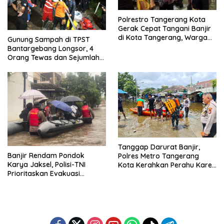
Polrestro Tangerang Kota
Gerak Cepat Tangani Banjir
di Kota Tangerang, Warga
Gunung Sampah di TPST
Dievakuasi dan Didirikan
Bantargebang Longsor, 4
Posko Siaga
Orang Tewas dan Sejumlah
Truk Tertimbun
Tanggap Darurat Banjir,
Banjir Rendam Pondok
Polres Metro Tangerang
Karya Jaksel, Polisi-TNI
Kota Kerahkan Perahu Karet
Prioritaskan Evakuasi
Evakuasi Warga Jatiuwung
Kelompok Rentan