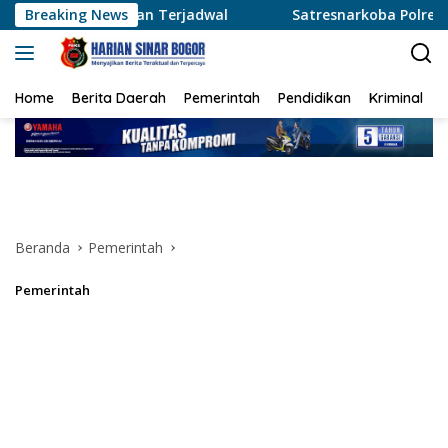
Langsung
 Terjadwal
Breaking News
Satresnarkoba Polres Metro Tangerang Kota
ke
konten
Home
Berita Daerah
Pemerintah
Pendidikan
Kriminal
Beranda
Pemerintah
Pemerintah