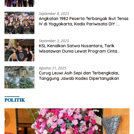
dan Ekonomi Desa
September 8, 2025
Angkatan 1982 Peserta Terbanyak Ikut Tenas
IV di Yogyakarta, Kadis Pariwisata DIY :
Milyaran Rupiah Dibelanjakan Ribuan Alumni
SMANSA Makassar
September 3, 2025
KSL Kenalkan Satwa Nusantara, Tarik
Wisatawan Dunia Lewat Program Cinta
Satwa
Agustus 31, 2025
Curug Leuwi Asih Sepi dan Terbengkalai,
Tanggung Jawab Kades Dipertanyakan
𝐏𝐎𝐋𝐈𝐓𝐈𝐊