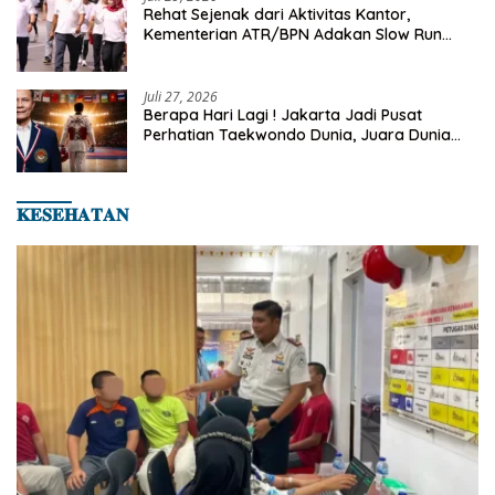
Rehat Sejenak dari Aktivitas Kantor,
Kementerian ATR/BPN Adakan Slow Run
Rutin Sepulang Kerja
Juli 27, 2026
Berapa Hari Lagi ! Jakarta Jadi Pusat
Perhatian Taekwondo Dunia, Juara Dunia
Hingga Kampiun Asia Siap Berlaga di 8th
Asian Taekwondo Indonesia Open 2026
𝐊𝐄𝐒𝐄𝐇𝐀𝐓𝐀𝐍