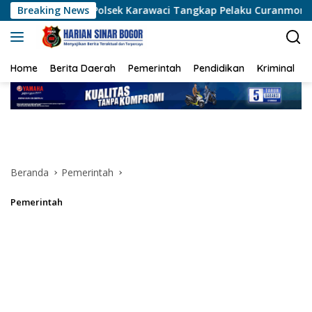
Langsung
olsek Karawaci Tangkap Pelaku Curanmor, Penadah Ikut Diam
Breaking News
ke
konten
Home
Berita Daerah
Pemerintah
Pendidikan
Kriminal
Beranda
Pemerintah
Pemerintah