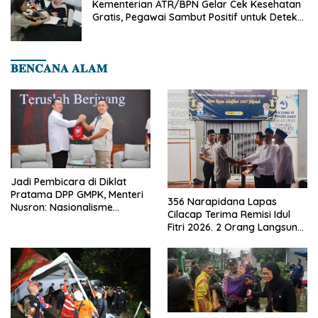
Kementerian ATR/BPN Gelar Cek Kesehatan
Gratis, Pegawai Sambut Positif untuk Deteksi
Dini Penyakit
𝐁𝐄𝐍𝐂𝐀𝐍𝐀 𝐀𝐋𝐀𝐌
Jadi Pembicara di Diklat
Pratama DPP GMPK, Menteri
356 Narapidana Lapas
Nusron: Nasionalisme
Cilacap Terima Remisi Idul
Menjadikan Bangsa yang
Fitri 2026. 2 Orang Langsung
Kuat
Bebas