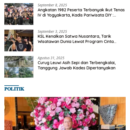
September 8, 2025
Angkatan 1982 Peserta Terbanyak Ikut Tenas
IV di Yogyakarta, Kadis Pariwisata DIY :
Milyaran Rupiah Dibelanjakan Ribuan Alumni
SMANSA Makassar
September 3, 2025
KSL Kenalkan Satwa Nusantara, Tarik
Wisatawan Dunia Lewat Program Cinta
Satwa
Agustus 31, 2025
Curug Leuwi Asih Sepi dan Terbengkalai,
Tanggung Jawab Kades Dipertanyakan
𝐏𝐎𝐋𝐈𝐓𝐈𝐊