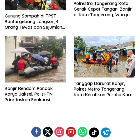
Polrestro Tangerang Kota
Gerak Cepat Tangani Banjir
di Kota Tangerang, Warga
Gunung Sampah di TPST
Dievakuasi dan Didirikan
Bantargebang Longsor, 4
Posko Siaga
Orang Tewas dan Sejumlah
Truk Tertimbun
Tanggap Darurat Banjir,
Banjir Rendam Pondok
Polres Metro Tangerang
Karya Jaksel, Polisi-TNI
Kota Kerahkan Perahu Karet
Prioritaskan Evakuasi
Evakuasi Warga Jatiuwung
Kelompok Rentan