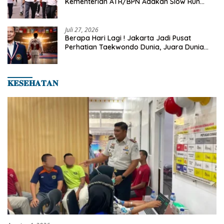
Kementerian ATR/BPN Adakan Slow Run
Rutin Sepulang Kerja
Juli 27, 2026
Berapa Hari Lagi ! Jakarta Jadi Pusat
Perhatian Taekwondo Dunia, Juara Dunia
Hingga Kampiun Asia Siap Berlaga di 8th
Asian Taekwondo Indonesia Open 2026
𝐊𝐄𝐒𝐄𝐇𝐀𝐓𝐀𝐍