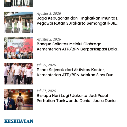
Championship 2026
Agustus 3, 2026
Jaga Kebugaran dan Tingkatkan Imunitas,
Pegawai Rutan Surakarta Semangat Ikuti
Senam Pagi
Agustus 2, 2026
Bangun Soliditas Melalui Olahraga,
Kementerian ATR/BPN Berpartisipasi Dalam
Turnamen Tenis Piala Gubernur DKI Jakarta
2026
Juli 29, 2026
Rehat Sejenak dari Aktivitas Kantor,
Kementerian ATR/BPN Adakan Slow Run
Rutin Sepulang Kerja
Juli 27, 2026
Berapa Hari Lagi ! Jakarta Jadi Pusat
Perhatian Taekwondo Dunia, Juara Dunia
Hingga Kampiun Asia Siap Berlaga di 8th
Asian Taekwondo Indonesia Open 2026
𝐊𝐄𝐒𝐄𝐇𝐀𝐓𝐀𝐍