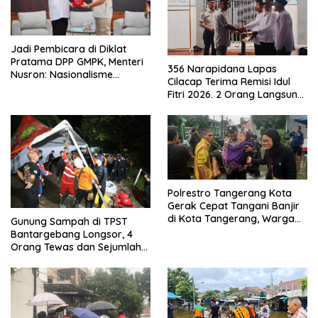
Jadi Pembicara di Diklat
Pratama DPP GMPK, Menteri
356 Narapidana Lapas
Nusron: Nasionalisme
Cilacap Terima Remisi Idul
Menjadikan Bangsa yang
Fitri 2026. 2 Orang Langsung
Kuat
Bebas
Polrestro Tangerang Kota
Gerak Cepat Tangani Banjir
di Kota Tangerang, Warga
Gunung Sampah di TPST
Dievakuasi dan Didirikan
Bantargebang Longsor, 4
Posko Siaga
Orang Tewas dan Sejumlah
Truk Tertimbun