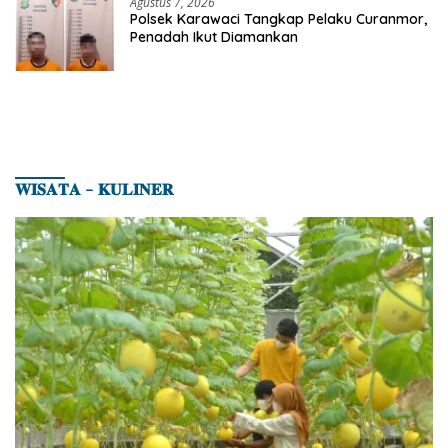
Agustus 7, 2026
Polsek Karawaci Tangkap Pelaku Curanmor,
Penadah Ikut Diamankan
𝐖𝐈𝐒𝐀𝐓𝐀 – 𝐊𝐔𝐋𝐈𝐍𝐄𝐑