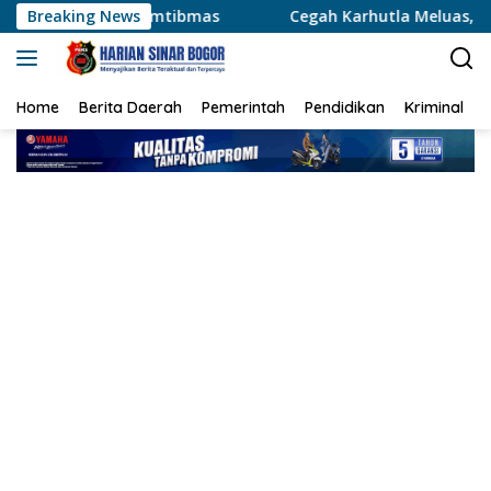
Langsung
tibmas
Breaking News
Cegah Karhutla Meluas, Wakapolda Riau dan Ir
ke
konten
Home
Berita Daerah
Pemerintah
Pendidikan
Kriminal