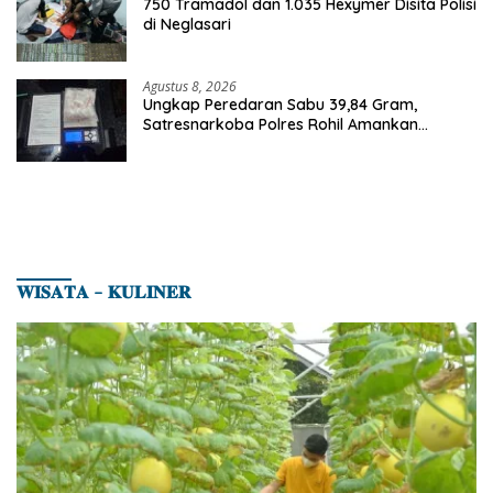
750 Tramadol dan 1.035 Hexymer Disita Polisi
di Neglasari
Agustus 8, 2026
Ungkap Peredaran Sabu 39,84 Gram,
Satresnarkoba Polres Rohil Amankan
Seorang Tersangka
𝐖𝐈𝐒𝐀𝐓𝐀 – 𝐊𝐔𝐋𝐈𝐍𝐄𝐑