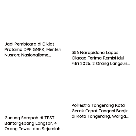
Jadi Pembicara di Diklat
Pratama DPP GMPK, Menteri
356 Narapidana Lapas
Nusron: Nasionalisme
Cilacap Terima Remisi Idul
Menjadikan Bangsa yang
Fitri 2026. 2 Orang Langsung
Kuat
Bebas
Polrestro Tangerang Kota
Gerak Cepat Tangani Banjir
di Kota Tangerang, Warga
Gunung Sampah di TPST
Dievakuasi dan Didirikan
Bantargebang Longsor, 4
Posko Siaga
Orang Tewas dan Sejumlah
Truk Tertimbun