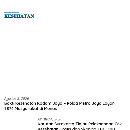
Hingga Kampiun Asia Siap Berlaga di 8th
Asian Taekwondo Indonesia Open 2026
𝐊𝐄𝐒𝐄𝐇𝐀𝐓𝐀𝐍
Agustus 8, 2026
Bakti Kesehatan Kodam Jaya – Polda Metro Jaya Layani
1.876 Masyarakat di Monas
Agustus 4, 2026
Karutan Surakarta Tinjau Pelaksanaan Cek
Kesehatan Gratis dan Skrining TBC, 500