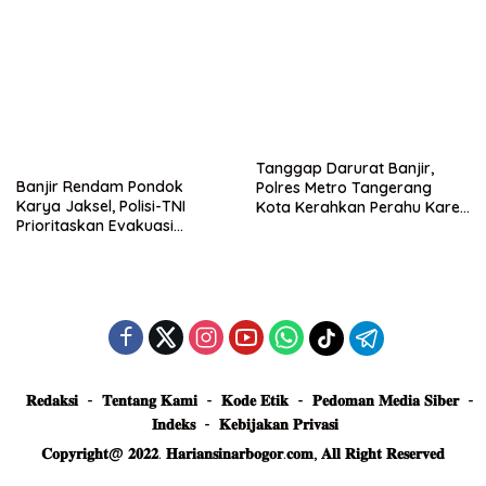
Tanggap Darurat Banjir,
Banjir Rendam Pondok
Polres Metro Tangerang
Karya Jaksel, Polisi-TNI
Kota Kerahkan Perahu Karet
Prioritaskan Evakuasi
Evakuasi Warga Jatiuwung
Kelompok Rentan
𝐑𝐞𝐝𝐚𝐤𝐬𝐢
𝐓𝐞𝐧𝐭𝐚𝐧𝐠 𝐊𝐚𝐦𝐢
𝐊𝐨𝐝𝐞 𝐄𝐭𝐢𝐤
𝐏𝐞𝐝𝐨𝐦𝐚𝐧 𝐌𝐞𝐝𝐢𝐚 𝐒𝐢𝐛𝐞𝐫
𝐈𝐧𝐝𝐞𝐤𝐬
𝐊𝐞𝐛𝐢𝐣𝐚𝐤𝐚𝐧 𝐏𝐫𝐢𝐯𝐚𝐬𝐢
𝐂𝐨𝐩𝐲𝐫𝐢𝐠𝐡𝐭@ 𝟐𝟎𝟐𝟐. 𝐇𝐚𝐫𝐢𝐚𝐧𝐬𝐢𝐧𝐚𝐫𝐛𝐨𝐠𝐨𝐫.𝐜𝐨𝐦, 𝐀𝐥𝐥 𝐑𝐢𝐠𝐡𝐭 𝐑𝐞𝐬𝐞𝐫𝐯𝐞𝐝