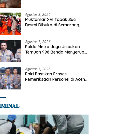
Tangani Kebakaran Gedung
Bapenda
Agustus 8, 2026
Muktamar XVI Tapak Suci
Resmi Dibuka di Semarang,
Kapolri Terima Anugerah
Anggota Kehormatan
Agustus 7, 2026
Polda Metro Jaya Jelaskan
Temuan 996 Benda Menyerupai
Senjata di Yayasan Jaksel
Agustus 7, 2026
Polri Pastikan Proses
Pemeriksaan Personel di Aceh
Dilaksanakan Secara
Profesional dan Transparan
𝐌𝐈𝐍𝐀𝐋