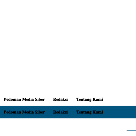
𝐏𝐞𝐝𝐨𝐦𝐚𝐧 𝐌𝐞𝐝𝐢𝐚 𝐒𝐢𝐛𝐞𝐫
𝐑𝐞𝐝𝐚𝐤𝐬𝐢
𝐓𝐞𝐧𝐭𝐚𝐧𝐠 𝐊𝐚𝐦𝐢
𝐏𝐞𝐝𝐨𝐦𝐚𝐧 𝐌𝐞𝐝𝐢𝐚 𝐒𝐢𝐛𝐞𝐫
𝐑𝐞𝐝𝐚𝐤𝐬𝐢
𝐓𝐞𝐧𝐭𝐚𝐧𝐠 𝐊𝐚𝐦𝐢