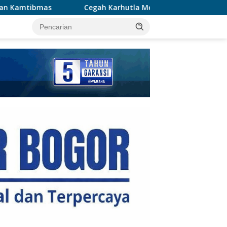
ah Karhutla Meluas, Wakapolda Riau dan Irdam XIX/TT Turun L
tutup