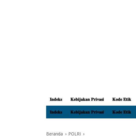
𝐈𝐧𝐝𝐞𝐤𝐬
𝐊𝐞𝐛𝐢𝐣𝐚𝐤𝐚𝐧 𝐏𝐫𝐢𝐯𝐚𝐬𝐢
𝐊𝐨𝐝𝐞 𝐄𝐭𝐢𝐤
𝐈𝐧𝐝𝐞𝐤𝐬
𝐊𝐞𝐛𝐢𝐣𝐚𝐤𝐚𝐧 𝐏𝐫𝐢𝐯𝐚𝐬𝐢
𝐊𝐨𝐝𝐞 𝐄𝐭𝐢𝐤
Beranda
POLRI