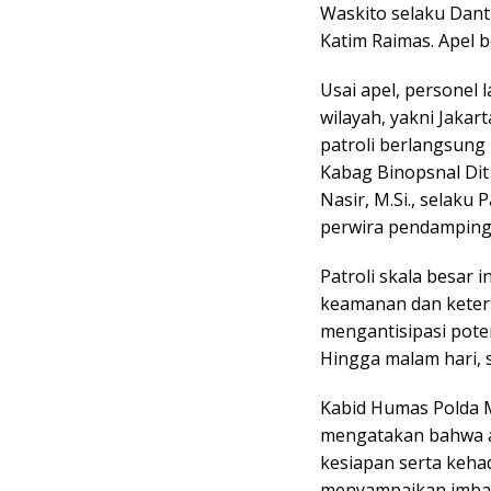
Waskito selaku Dant
Katim Raimas. Apel b
Usai apel, personel 
wilayah, yakni Jakar
patroli berlangsung
Kabag Binopsnal Di
Nasir, M.Si., selaku 
perwira pendamping
Patroli skala besar
keamanan dan ketert
mengantisipasi pote
Hingga malam hari, s
Kabid Humas Polda M
mengatakan bahwa a
kesiapan serta kehad
menyampaikan imbau