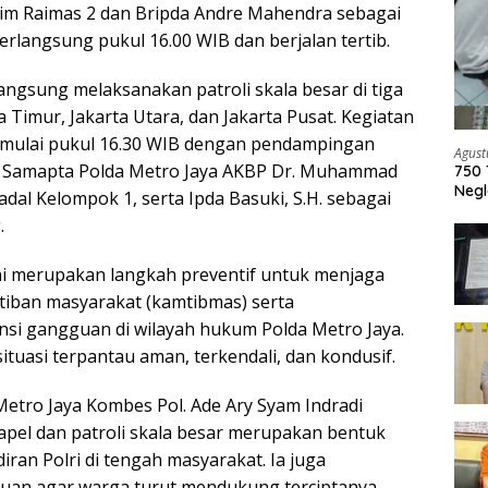
im Raimas 2 dan Bripda Andre Mahendra sebagai
erlangsung pukul 16.00 WIB dan berjalan tertib.
langsung melaksanakan patroli skala besar di tiga
ta Timur, Jakarta Utara, dan Jakarta Pusat. Kegiatan
 mulai pukul 16.30 WIB dengan pendampingan
Agust
t Samapta Polda Metro Jaya AKBP Dr. Muhammad
750 
Negl
Padal Kelompok 1, serta Ipda Basuki, S.H. sebagai
.
 ini merupakan langkah preventif untuk menjaga
iban masyarakat (kamtibmas) serta
nsi gangguan di wilayah hukum Polda Metro Jaya.
ituasi terpantau aman, terkendali, dan kondusif.
etro Jaya Kombes Pol. Ade Ary Syam Indradi
pel dan patroli skala besar merupakan bentuk
iran Polri di tengah masyarakat. Ia juga
an agar warga turut mendukung terciptanya