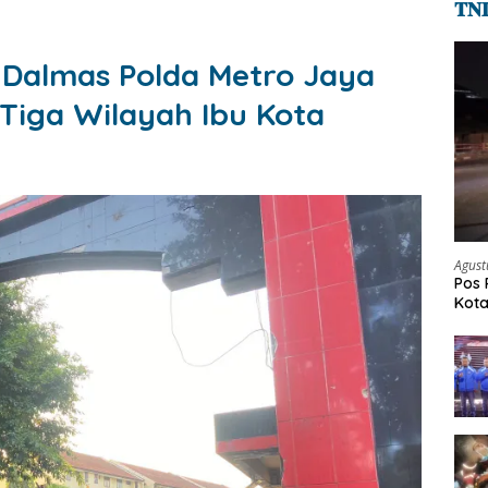
𝐓𝐍
 Dalmas Polda Metro Jaya
i Tiga Wilayah Ibu Kota
Agust
Pos 
Kot