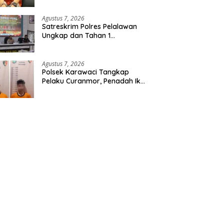
Etomidate dari Seorang Pria
Agustus 7, 2026
Satreskrim Polres Pelalawan
Ungkap dan Tahan 1
Tersangka Kasus Tindak
Pidana Karhutla di Kerumutan
Agustus 7, 2026
Polsek Karawaci Tangkap
Pelaku Curanmor, Penadah Ikut
Diamankan