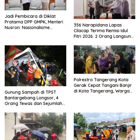
Jadi Pembicara di Diklat
Pratama DPP GMPK, Menteri
356 Narapidana Lapas
Nusron: Nasionalisme
Cilacap Terima Remisi Idul
Menjadikan Bangsa yang
Fitri 2026. 2 Orang Langsung
Kuat
Bebas
Polrestro Tangerang Kota
Gerak Cepat Tangani Banjir
di Kota Tangerang, Warga
Gunung Sampah di TPST
Dievakuasi dan Didirikan
Bantargebang Longsor, 4
Posko Siaga
Orang Tewas dan Sejumlah
Truk Tertimbun