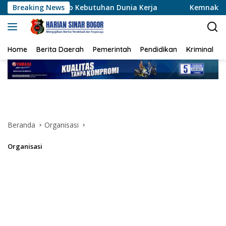
Langsung
butuhan Dunia Kerja
Breaking News
Kemnaker Perkuat Pelatihan dan 
ke
konten
Home
Berita Daerah
Pemerintah
Pendidikan
Kriminal
Beranda
Organisasi
Organisasi