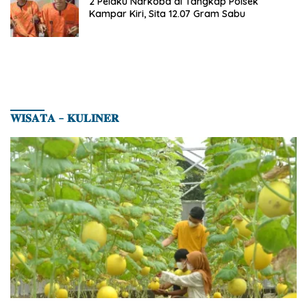
2 Pelaku Narkoba di Tangkap Polsek
Kampar Kiri, Sita 12.07 Gram Sabu
𝐖𝐈𝐒𝐀𝐓𝐀 – 𝐊𝐔𝐋𝐈𝐍𝐄𝐑