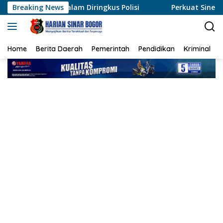
Langsung
lam Diringkus Polisi
Breaking News
Perkuat Sinergi, Polres Rohil Du
ke
konten
Home
Berita Daerah
Pemerintah
Pendidikan
Kriminal