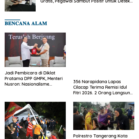
Gratis, Pegawai Sambut Positif untuk Deteksi
Dini Penyakit
𝐁𝐄𝐍𝐂𝐀𝐍𝐀 𝐀𝐋𝐀𝐌
Jadi Pembicara di Diklat
Pratama DPP GMPK, Menteri
356 Narapidana Lapas
Nusron: Nasionalisme
Cilacap Terima Remisi Idul
Menjadikan Bangsa yang
Fitri 2026. 2 Orang Langsung
Kuat
Bebas
Polrestro Tangerang Kota