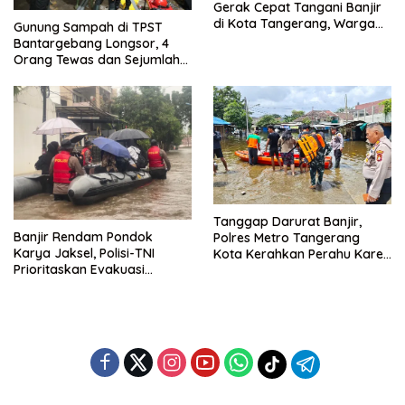
Gerak Cepat Tangani Banjir
di Kota Tangerang, Warga
Gunung Sampah di TPST
Dievakuasi dan Didirikan
Bantargebang Longsor, 4
Posko Siaga
Orang Tewas dan Sejumlah
Truk Tertimbun
Tanggap Darurat Banjir,
Banjir Rendam Pondok
Polres Metro Tangerang
Karya Jaksel, Polisi-TNI
Kota Kerahkan Perahu Karet
Prioritaskan Evakuasi
Evakuasi Warga Jatiuwung
Kelompok Rentan