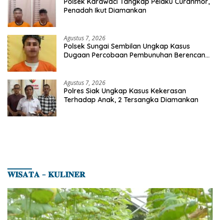
Polsek Karawaci Tangkap Pelaku Curanmor,
Penadah Ikut Diamankan
Agustus 7, 2026
Polsek Sungai Sembilan Ungkap Kasus
Dugaan Percobaan Pembunuhan Berencana,
Seorang Pria Berhasil Diamankan
Agustus 7, 2026
Polres Siak Ungkap Kasus Kekerasan
Terhadap Anak, 2 Tersangka Diamankan
𝐖𝐈𝐒𝐀𝐓𝐀 – 𝐊𝐔𝐋𝐈𝐍𝐄𝐑