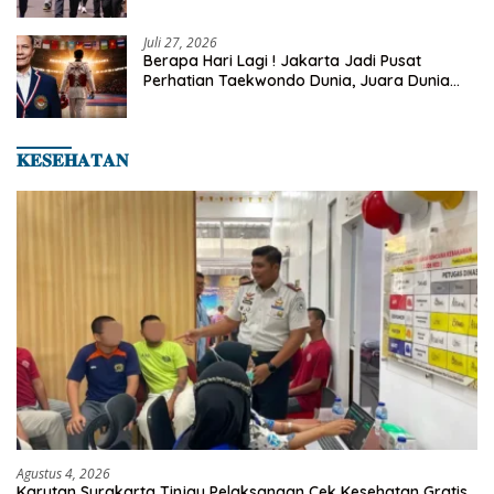
Rutin Sepulang Kerja
Juli 27, 2026
Berapa Hari Lagi ! Jakarta Jadi Pusat
Perhatian Taekwondo Dunia, Juara Dunia
Hingga Kampiun Asia Siap Berlaga di 8th
Asian Taekwondo Indonesia Open 2026
𝐊𝐄𝐒𝐄𝐇𝐀𝐓𝐀𝐍
Agustus 4, 2026
Karutan Surakarta Tinjau Pelaksanaan Cek Kesehatan Gratis