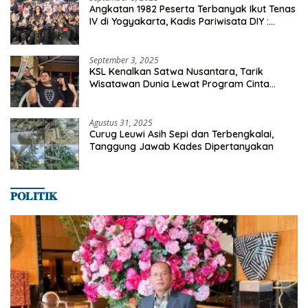
Angkatan 1982 Peserta Terbanyak Ikut Tenas
IV di Yogyakarta, Kadis Pariwisata DIY :
Milyaran Rupiah Dibelanjakan Ribuan Alumni
SMANSA Makassar
September 3, 2025
KSL Kenalkan Satwa Nusantara, Tarik
Wisatawan Dunia Lewat Program Cinta
Satwa
Agustus 31, 2025
Curug Leuwi Asih Sepi dan Terbengkalai,
Tanggung Jawab Kades Dipertanyakan
𝐏𝐎𝐋𝐈𝐓𝐈𝐊