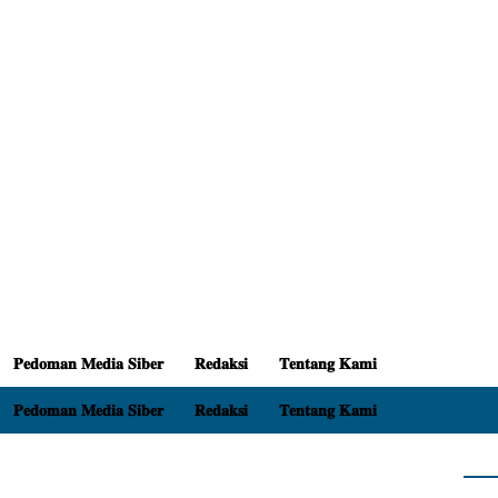
𝐏𝐞𝐝𝐨𝐦𝐚𝐧 𝐌𝐞𝐝𝐢𝐚 𝐒𝐢𝐛𝐞𝐫
𝐑𝐞𝐝𝐚𝐤𝐬𝐢
𝐓𝐞𝐧𝐭𝐚𝐧𝐠 𝐊𝐚𝐦𝐢
𝐏𝐞𝐝𝐨𝐦𝐚𝐧 𝐌𝐞𝐝𝐢𝐚 𝐒𝐢𝐛𝐞𝐫
𝐑𝐞𝐝𝐚𝐤𝐬𝐢
𝐓𝐞𝐧𝐭𝐚𝐧𝐠 𝐊𝐚𝐦𝐢