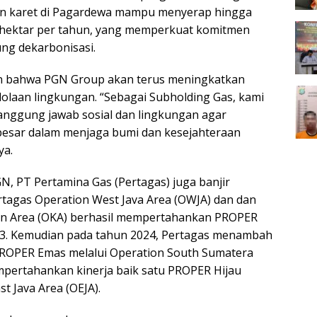
an karet di Pagardewa mampu menyerap hingga
 hektar per tahun, yang memperkuat komitmen
g dekarbonisasi.
n bahwa PGN Group akan terus meningkatkan
lolaan lingkungan. “Sebagai Subholding Gas, kami
nggung jawab sosial dan lingkungan agar
 besar dalam menjaga bumi dan kesejahteraan
ya.
, PT Pertamina Gas (Pertagas) juga banjir
rtagas Operation West Java Area (OWJA) dan dan
an Area (OKA) berhasil mempertahankan PROPER
23. Kemudian pada tahun 2024, Pertagas menambah
ROPER Emas melalui Operation South Sumatera
pertahankan kinerja baik satu PROPER Hijau
st Java Area (OEJA).