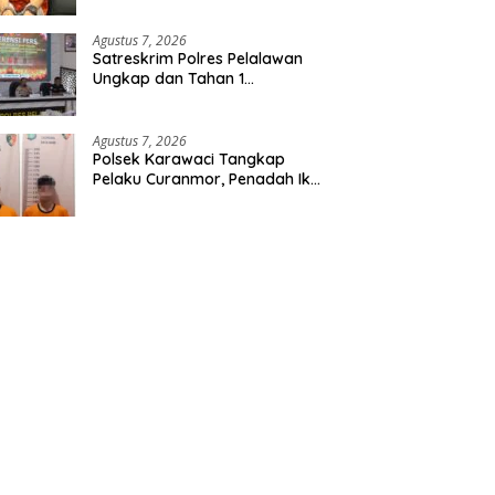
Etomidate dari Seorang Pria
Agustus 7, 2026
Satreskrim Polres Pelalawan
Ungkap dan Tahan 1
Tersangka Kasus Tindak
Pidana Karhutla di Kerumutan
Agustus 7, 2026
Polsek Karawaci Tangkap
Pelaku Curanmor, Penadah Ikut
Diamankan