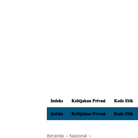
𝐈𝐧𝐝𝐞𝐤𝐬
𝐊𝐞𝐛𝐢𝐣𝐚𝐤𝐚𝐧 𝐏𝐫𝐢𝐯𝐚𝐬𝐢
𝐊𝐨𝐝𝐞 𝐄𝐭𝐢𝐤
𝐈𝐧𝐝𝐞𝐤𝐬
𝐊𝐞𝐛𝐢𝐣𝐚𝐤𝐚𝐧 𝐏𝐫𝐢𝐯𝐚𝐬𝐢
𝐊𝐨𝐝𝐞 𝐄𝐭𝐢𝐤
Beranda
Nasional