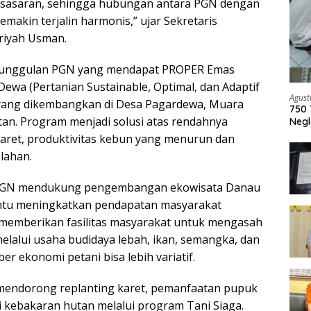
 sasaran, sehingga hubungan antara PGN dengan
emakin terjalin harmonis,” ujar Sekretaris
riyah Usman.
 unggulan PGN yang mendapat PROPER Emas
ewa (Pertanian Sustainable, Optimal, dan Adaptif
Agust
 yang dikembangkan di Desa Pagardewa, Muara
750 
tan. Program menjadi solusi atas rendahnya
Negl
aret, produktivitas kebun yang menurun dan
lahan.
ni, PGN mendukung pengembangan ekowisata Danau
tu meningkatkan pendapatan masyarakat
 memberikan fasilitas masyarakat untuk mengasah
lalui usaha budidaya lebah, ikan, semangka, dan
er ekonomi petani bisa lebih variatif.
 mendorong replanting karet, pemanfaatan pupuk
i kebakaran hutan melalui program Tani Siaga.