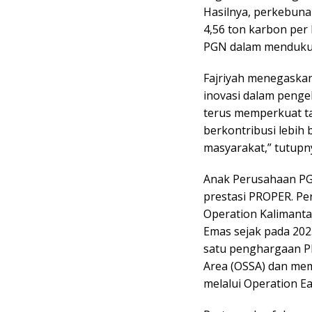
Hasilnya, perkebun
4,56 ton karbon per
PGN dalam mendukun
Fajriyah menegaska
inovasi dalam penge
terus memperkuat ta
berkontribusi lebih
masyarakat,” tutupn
Anak Perusahaan PGN
prestasi PROPER. Pe
Operation Kalimant
Emas sejak pada 20
satu penghargaan P
Area (OSSA) dan mem
melalui Operation Ea