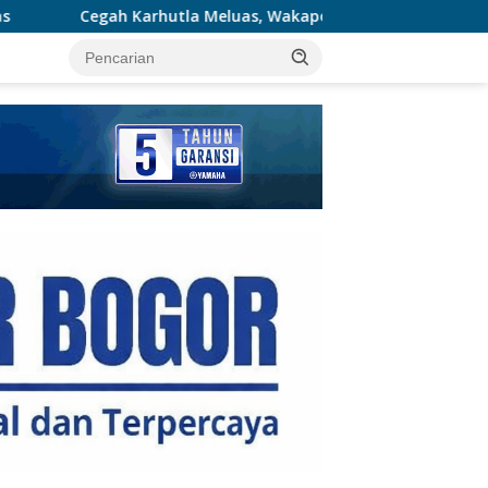
 Meluas, Wakapolda Riau dan Irdam XIX/TT Turun Langsung Pad
tutup