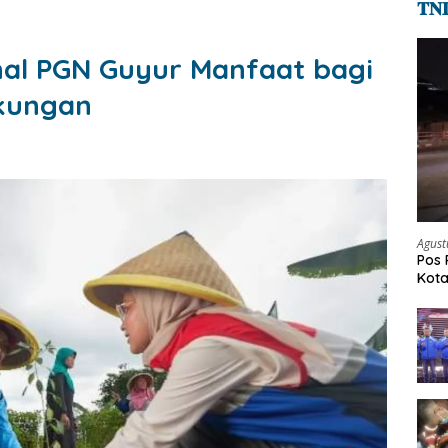
𝐓𝐍
nal PGN Guyur Manfaat bagi
kungan
Agust
Pos 
Kot