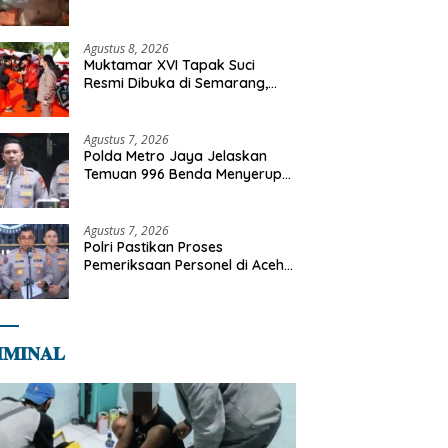
Tangani Kebakaran Gedung
Bapenda
Agustus 8, 2026
Muktamar XVI Tapak Suci
Resmi Dibuka di Semarang,
Kapolri Terima Anugerah
Anggota Kehormatan
Agustus 7, 2026
Polda Metro Jaya Jelaskan
Temuan 996 Benda Menyerupai
Senjata di Yayasan Jaksel
Agustus 7, 2026
Polri Pastikan Proses
Pemeriksaan Personel di Aceh
Dilaksanakan Secara
Profesional dan Transparan
𝐌𝐈𝐍𝐀𝐋