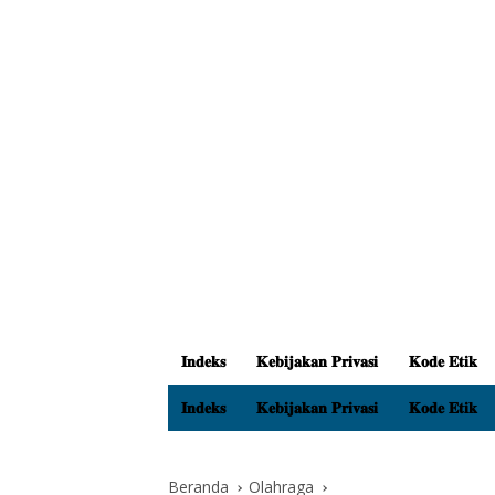
𝐈𝐧𝐝𝐞𝐤𝐬
𝐊𝐞𝐛𝐢𝐣𝐚𝐤𝐚𝐧 𝐏𝐫𝐢𝐯𝐚𝐬𝐢
𝐊𝐨𝐝𝐞 𝐄𝐭𝐢𝐤
𝐈𝐧𝐝𝐞𝐤𝐬
𝐊𝐞𝐛𝐢𝐣𝐚𝐤𝐚𝐧 𝐏𝐫𝐢𝐯𝐚𝐬𝐢
𝐊𝐨𝐝𝐞 𝐄𝐭𝐢𝐤
Beranda
Olahraga