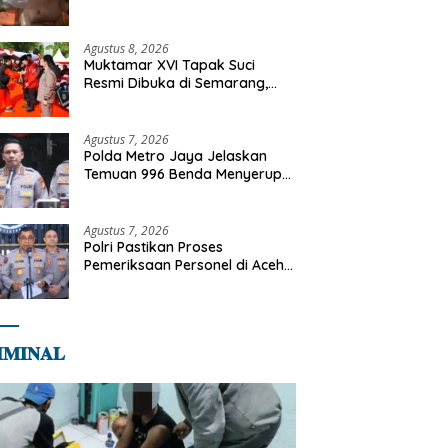
Tangani Kebakaran Gedung
Bapenda
Agustus 8, 2026
Muktamar XVI Tapak Suci
Resmi Dibuka di Semarang,
Kapolri Terima Anugerah
Anggota Kehormatan
Agustus 7, 2026
Polda Metro Jaya Jelaskan
Temuan 996 Benda Menyerupai
Senjata di Yayasan Jaksel
Agustus 7, 2026
Polri Pastikan Proses
Pemeriksaan Personel di Aceh
Dilaksanakan Secara
Profesional dan Transparan
𝐌𝐈𝐍𝐀𝐋