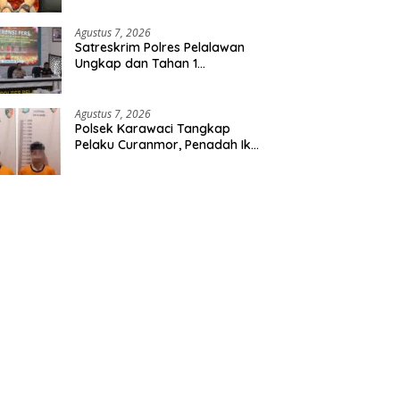
Etomidate dari Seorang Pria
Agustus 7, 2026
Satreskrim Polres Pelalawan
Ungkap dan Tahan 1
Tersangka Kasus Tindak
Pidana Karhutla di Kerumutan
Agustus 7, 2026
Polsek Karawaci Tangkap
Pelaku Curanmor, Penadah Ikut
Diamankan