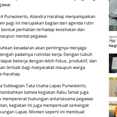
gawai.
IIA Purwokerto, Aliandra Harahap menyampaikan
m pagi ini merupakan bagian dari agenda rutin
i bentuk perhatian terhadap kesehatan dan
 maupun mental pegawai.
Agust
750 
Negl
uhkan kesadaran akan pentingnya menjaga
tengah padatnya rutinitas kerja. Dengan tubuh
dapat bekerja dengan lebih fokus, produktif, dan
an terbaik bagi masyarakat maupun warga
ra Harahap.
la Subbagian Tata Usaha Lapas Purwokerto,
nambahkan bahwa kegiatan Rabu Sehat juga
k mempererat hubungan antarsesama pegawai.
atan, kegiatan ini juga memperkuat semangat
gkungan Lapas. Momen seperti ini membuat