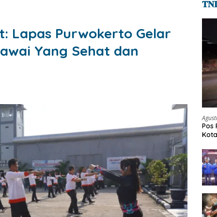
𝐓𝐍
: Lapas Purwokerto Gelar
awai Yang Sehat dan
Agust
Pos 
Kot