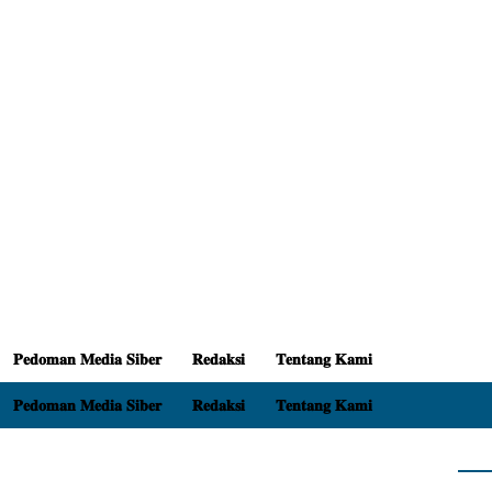
𝐏𝐞𝐝𝐨𝐦𝐚𝐧 𝐌𝐞𝐝𝐢𝐚 𝐒𝐢𝐛𝐞𝐫
𝐑𝐞𝐝𝐚𝐤𝐬𝐢
𝐓𝐞𝐧𝐭𝐚𝐧𝐠 𝐊𝐚𝐦𝐢
𝐏𝐞𝐝𝐨𝐦𝐚𝐧 𝐌𝐞𝐝𝐢𝐚 𝐒𝐢𝐛𝐞𝐫
𝐑𝐞𝐝𝐚𝐤𝐬𝐢
𝐓𝐞𝐧𝐭𝐚𝐧𝐠 𝐊𝐚𝐦𝐢