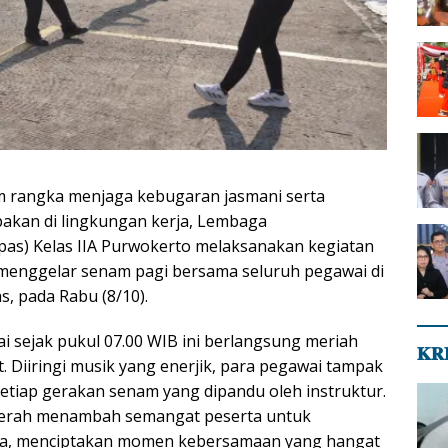
 rangka menjaga kebugaran jasmani serta
kan di lingkungan kerja, Lembaga
as) Kelas IIA Purwokerto melaksanakan kegiatan
menggelar senam pagi bersama seluruh pegawai di
, pada Rabu (8/10).
i sejak pukul 07.00 WIB ini berlangsung meriah
𝐊𝐑
 Diiringi musik yang enerjik, para pegawai tampak
setiap gerakan senam yang dipandu oleh instruktur.
cerah menambah semangat peserta untuk
a, menciptakan momen kebersamaan yang hangat