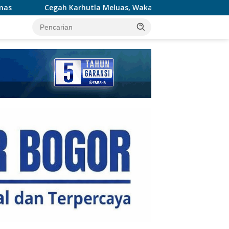
 Meluas, Wakapolda Riau dan Irdam XIX/TT Turun Langsung Pad
tutup