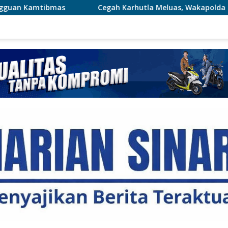
Cegah Karhutla Meluas, Wakapolda Riau dan Irdam XIX/TT Turu