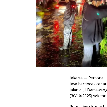
Jakarta — Personel U
Jaya bertindak cep
jalan di Jl. Damawan
(30/10/2025) sekitar
Pohon berukuran be