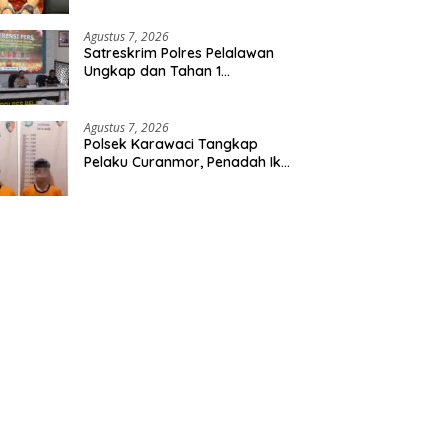
Etomidate dari Seorang Pria
Agustus 7, 2026
Satreskrim Polres Pelalawan
Ungkap dan Tahan 1
Tersangka Kasus Tindak
Pidana Karhutla di Kerumutan
Agustus 7, 2026
Polsek Karawaci Tangkap
Pelaku Curanmor, Penadah Ikut
Diamankan