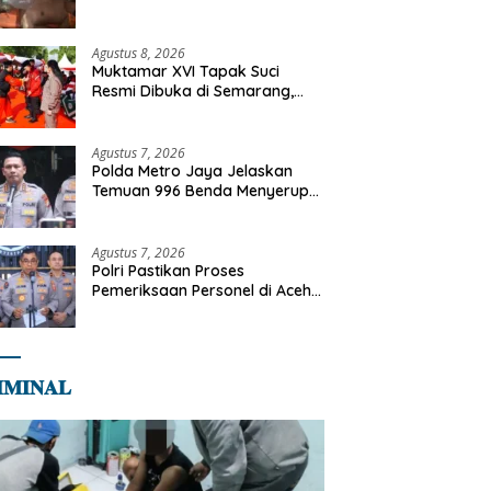
Tangani Kebakaran Gedung
Bapenda
Agustus 8, 2026
Muktamar XVI Tapak Suci
Resmi Dibuka di Semarang,
Kapolri Terima Anugerah
Anggota Kehormatan
Agustus 7, 2026
Polda Metro Jaya Jelaskan
Temuan 996 Benda Menyerupai
Senjata di Yayasan Jaksel
Agustus 7, 2026
Polri Pastikan Proses
Pemeriksaan Personel di Aceh
Dilaksanakan Secara
Profesional dan Transparan
𝐌𝐈𝐍𝐀𝐋