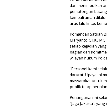
dan menimbulkan an
pemotongan batang 
kembali aman dilalu
arus lalu lintas kemb
Komandan Satuan Br
Maryanto, S.I.K., M
setiap kejadian ya
bagian dari komitme
wilayah hukum Polda
“Personel kami selal
darurat. Upaya ini 
masyarakat untuk m
publik tetap berjalan
Penanganan ini sel
“Jaga Jakarta”, yang