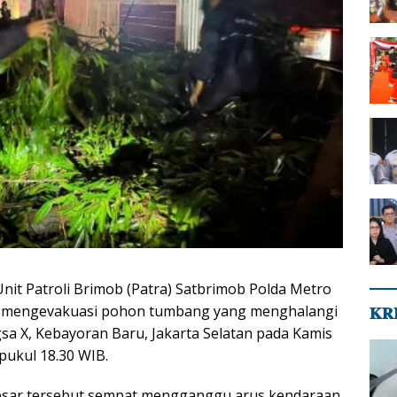
nit Patroli Brimob (Patra) Satbrimob Polda Metro
at mengevakuasi pohon tumbang yang menghalangi
𝐊𝐑
gsa X, Kebayoran Baru, Jakarta Selatan pada Kamis
 pukul 18.30 WIB.
sar tersebut sempat mengganggu arus kendaraan