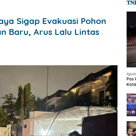
𝐓𝐍
aya Sigap Evakuasi Pohon
 Baru, Arus Lalu Lintas
Agust
Pos 
Kot