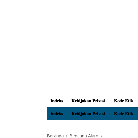
𝐈𝐧𝐝𝐞𝐤𝐬
𝐊𝐞𝐛𝐢𝐣𝐚𝐤𝐚𝐧 𝐏𝐫𝐢𝐯𝐚𝐬𝐢
𝐊𝐨𝐝𝐞 𝐄𝐭𝐢𝐤
𝐈𝐧𝐝𝐞𝐤𝐬
𝐊𝐞𝐛𝐢𝐣𝐚𝐤𝐚𝐧 𝐏𝐫𝐢𝐯𝐚𝐬𝐢
𝐊𝐨𝐝𝐞 𝐄𝐭𝐢𝐤
Beranda
Bencana Alam