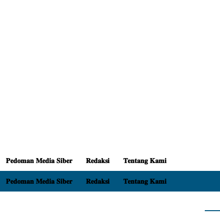
𝐏𝐞𝐝𝐨𝐦𝐚𝐧 𝐌𝐞𝐝𝐢𝐚 𝐒𝐢𝐛𝐞𝐫
𝐑𝐞𝐝𝐚𝐤𝐬𝐢
𝐓𝐞𝐧𝐭𝐚𝐧𝐠 𝐊𝐚𝐦𝐢
𝐏𝐞𝐝𝐨𝐦𝐚𝐧 𝐌𝐞𝐝𝐢𝐚 𝐒𝐢𝐛𝐞𝐫
𝐑𝐞𝐝𝐚𝐤𝐬𝐢
𝐓𝐞𝐧𝐭𝐚𝐧𝐠 𝐊𝐚𝐦𝐢