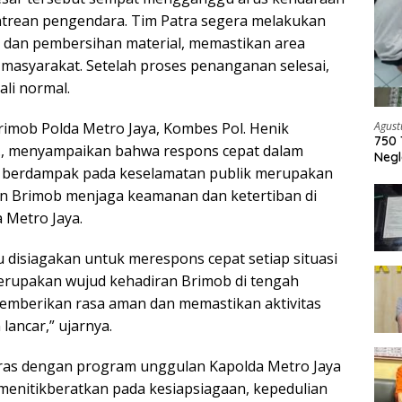
trean pengendara. Tim Patra segera melakukan
dan pembersihan material, memastikan area
i masyarakat. Setelah proses penanganan selesai,
ali normal.
Agust
imob Polda Metro Jaya, Kombes Pol. Henik
750 
.Si., menyampaikan bahwa respons cepat dalam
Negl
ng berdampak pada keselamatan publik merupakan
n Brimob menjaga keamanan dan ketertiban di
 Metro Jaya.
u disiagakan untuk merespons cepat setiap situasi
merupakan wujud kehadiran Brimob di tengah
emberikan rasa aman dan memastikan aktivitas
 lancar,” ujarnya.
aras dengan program unggulan Kapolda Metro Jaya
 menitikberatkan pada kesiapsiagaan, kepedulian