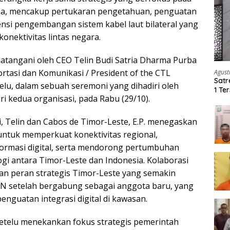
a, mencakup pertukaran pengetahuan, penguatan
ensi pengembangan sistem kabel laut bilateral yang
onektivitas lintas negara.
atangani oleh CEO Telin Budi Satria Dharma Purba
rtasi dan Komunikasi / President of the CTL
Agust
Satr
lu, dalam sebuah seremoni yang dihadiri oleh
1 Te
ri kedua organisasi, pada Rabu (29/10).
Ker
i, Telin dan Cabos de Timor-Leste, E.P. menegaskan
ntuk memperkuat konektivitas regional,
ormasi digital, serta mendorong pertumbuhan
gi antara Timor-Leste dan Indonesia. Kolaborasi
gan peran strategis Timor-Leste yang semakin
N setelah bergabung sebagai anggota baru, yang
enguatan integrasi digital di kawasan.
etelu menekankan fokus strategis pemerintah