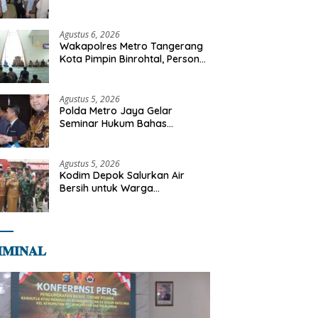
Libya
Agustus 6, 2026
Wakapolres Metro Tangerang
Kota Pimpin Binrohtal, Personel
Diajak Perkuat Integritas dan
Bekal Akhirat
Agustus 5, 2026
Polda Metro Jaya Gelar
Seminar Hukum Bahas
Perluasan Objek Praperadilan
dalam KUHAP Baru
Agustus 5, 2026
Kodim Depok Salurkan Air
Bersih untuk Warga
Terdampak Kekeringan di
Cipayung Jaya
𝐌𝐈𝐍𝐀𝐋