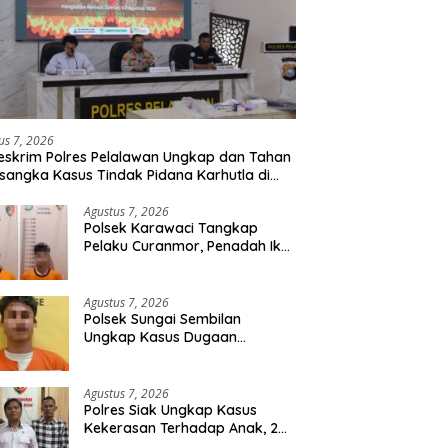
us 7, 2026
eskrim Polres Pelalawan Ungkap dan Tahan
rsangka Kasus Tindak Pidana Karhutla di
umutan
Agustus 7, 2026
Polsek Karawaci Tangkap
Pelaku Curanmor, Penadah Ikut
Diamankan
Agustus 7, 2026
Polsek Sungai Sembilan
Ungkap Kasus Dugaan
Percobaan Pembunuhan
Berencana, Seorang Pria
Berhasil Diamankan
Agustus 7, 2026
Polres Siak Ungkap Kasus
Kekerasan Terhadap Anak, 2
Tersangka Diamankan