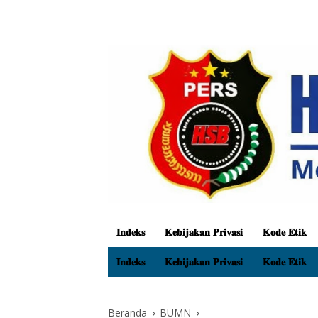
𝐈𝐧𝐝𝐞𝐤𝐬
𝐊𝐞𝐛𝐢𝐣𝐚𝐤𝐚𝐧 𝐏𝐫𝐢𝐯𝐚𝐬𝐢
𝐊𝐨𝐝𝐞 𝐄𝐭𝐢𝐤
𝐈𝐧𝐝𝐞𝐤𝐬
𝐊𝐞𝐛𝐢𝐣𝐚𝐤𝐚𝐧 𝐏𝐫𝐢𝐯𝐚𝐬𝐢
𝐊𝐨𝐝𝐞 𝐄𝐭𝐢𝐤
Beranda
BUMN