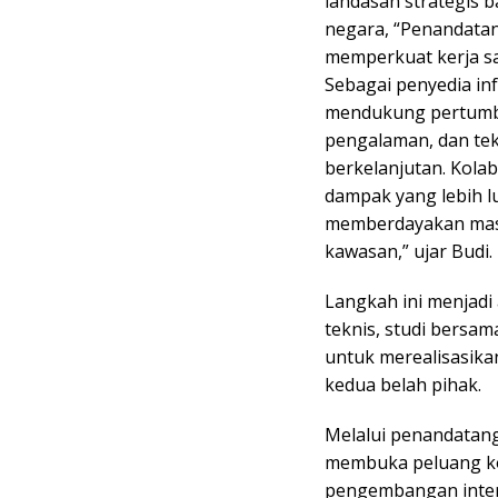
landasan strategis 
negara, “Penandata
memperkuat kerja sa
Sebagai penyedia inf
mendukung pertumbu
pengalaman, dan tek
berkelanjutan. Kola
dampak yang lebih 
memberdayakan masya
kawasan,” ujar Budi.
Langkah ini menjadi a
teknis, studi bersa
untuk merealisasika
kedua belah pihak.
Melalui penandatan
membuka peluang kol
pengembangan intern