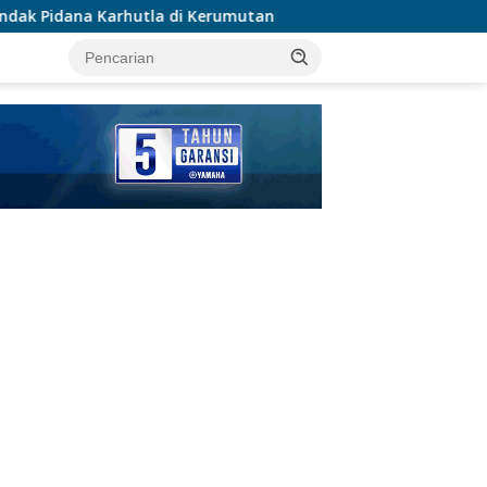
di Kerumutan
Polsek Karawaci Tangkap Pelaku Curanm
tutup