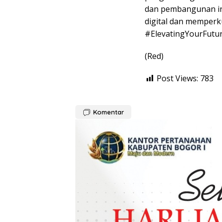
dan pembangunan in
digital dan memperku
#ElevatingYourFutu
(Red)
Post Views:
783
Komentar