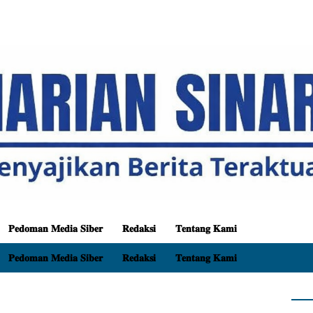
𝐏𝐞𝐝𝐨𝐦𝐚𝐧 𝐌𝐞𝐝𝐢𝐚 𝐒𝐢𝐛𝐞𝐫
𝐑𝐞𝐝𝐚𝐤𝐬𝐢
𝐓𝐞𝐧𝐭𝐚𝐧𝐠 𝐊𝐚𝐦𝐢
𝐏𝐞𝐝𝐨𝐦𝐚𝐧 𝐌𝐞𝐝𝐢𝐚 𝐒𝐢𝐛𝐞𝐫
𝐑𝐞𝐝𝐚𝐤𝐬𝐢
𝐓𝐞𝐧𝐭𝐚𝐧𝐠 𝐊𝐚𝐦𝐢