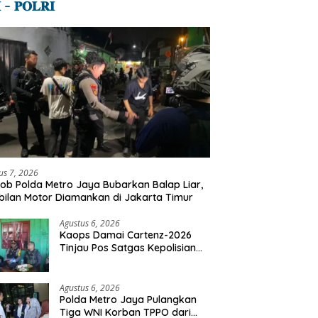
 – 𝐏𝐎𝐋𝐑𝐈
us 7, 2026
ob Polda Metro Jaya Bubarkan Balap Liar,
ilan Motor Diamankan di Jakarta Timur
Agustus 6, 2026
Kaops Damai Cartenz-2026
Tinjau Pos Satgas Kepolisian
Ops Damai Cartenz di Sinak,
Perkuat Pendekatan Humanis
Bersama Masyarakat
Agustus 6, 2026
Polda Metro Jaya Pulangkan
Tiga WNI Korban TPPO dari