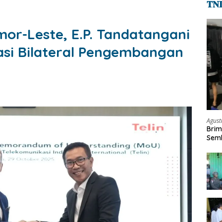
𝐓𝐍
mor-Leste, E.P. Tandatangani
si Bilateral Pengembangan
Agust
Brim
Semb