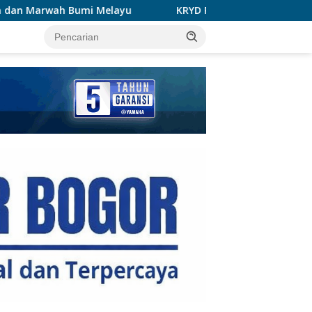
ayu
KRYD Polres Kuansing Intensifkan Patroli Malam, 
tutup