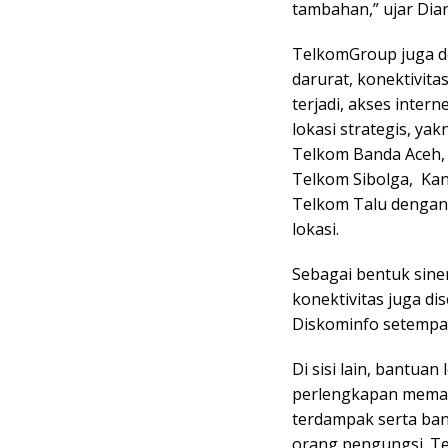
tambahan,” ujar Dian
TelkomGroup juga d
darurat, konektivit
terjadi, akses inter
lokasi strategis, y
Telkom Banda Aceh, 
Telkom Sibolga, Ka
Telkom Talu dengan
lokasi.
Sebagai bentuk sine
konektivitas juga di
Diskominfo setempa
Di sisi lain, bantu
perlengkapan memasa
terdampak serta ban
orang pengungsi. T