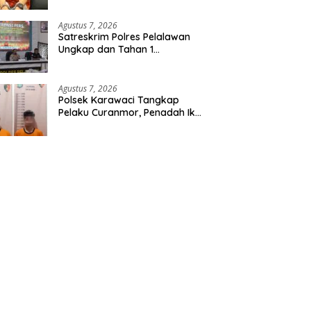
Etomidate dari Seorang Pria
Agustus 7, 2026
Satreskrim Polres Pelalawan
Ungkap dan Tahan 1
Tersangka Kasus Tindak
Pidana Karhutla di Kerumutan
Agustus 7, 2026
Polsek Karawaci Tangkap
Pelaku Curanmor, Penadah Ikut
Diamankan