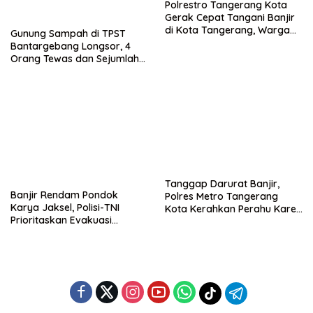
Polrestro Tangerang Kota
Gerak Cepat Tangani Banjir
di Kota Tangerang, Warga
Gunung Sampah di TPST
Dievakuasi dan Didirikan
Bantargebang Longsor, 4
Posko Siaga
Orang Tewas dan Sejumlah
Truk Tertimbun
Tanggap Darurat Banjir,
Banjir Rendam Pondok
Polres Metro Tangerang
Karya Jaksel, Polisi-TNI
Kota Kerahkan Perahu Karet
Prioritaskan Evakuasi
Evakuasi Warga Jatiuwung
Kelompok Rentan