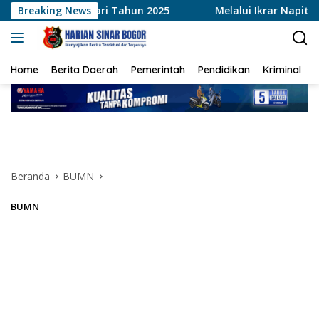
Langsung
 Dari Tahun 2025
Breaking News
Melalui Ikrar Napiter, Lapas Cilegon 
ke
konten
Home
Berita Daerah
Pemerintah
Pendidikan
Kriminal
Beranda
BUMN
BUMN