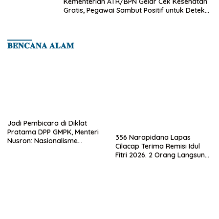
Kementerian ATR/BPN Gelar Cek Kesehatan
Gratis, Pegawai Sambut Positif untuk Deteksi
Dini Penyakit
𝐁𝐄𝐍𝐂𝐀𝐍𝐀 𝐀𝐋𝐀𝐌
Jadi Pembicara di Diklat
Pratama DPP GMPK, Menteri
356 Narapidana Lapas
Nusron: Nasionalisme
Cilacap Terima Remisi Idul
Menjadikan Bangsa yang
Fitri 2026. 2 Orang Langsung
Kuat
Bebas