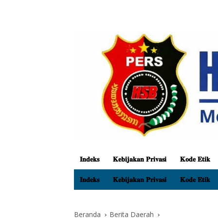
𝐈𝐧𝐝𝐞𝐤𝐬
𝐊𝐞𝐛𝐢𝐣𝐚𝐤𝐚𝐧 𝐏𝐫𝐢𝐯𝐚𝐬𝐢
𝐊𝐨𝐝𝐞 𝐄𝐭𝐢𝐤
𝐈𝐧𝐝𝐞𝐤𝐬
𝐊𝐞𝐛𝐢𝐣𝐚𝐤𝐚𝐧 𝐏𝐫𝐢𝐯𝐚𝐬𝐢
𝐊𝐨𝐝𝐞 𝐄𝐭𝐢𝐤
Beranda
Berita Daerah