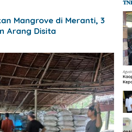
𝐓𝐍
an Mangrove di Meranti, 3
n Arang Disita
Agust
Kaop
Kepo
Pen