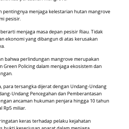
 pentingnya menjaga kelestarian hutan mangrove
i pesisir.
erarti menjaga masa depan pesisir Riau. Tidak
an ekonomi yang dibangun di atas kerusakan
ya.
an bahwa perlindungan mangrove merupakan
n Green Policing dalam menjaga ekosistem dan
ungan.
a, para tersangka dijerat dengan Undang-Undang
ndang-Undang Pencegahan dan Pemberantasan
engan ancaman hukuman penjara hingga 10 tahun
 Rp5 miliar.
eringatan keras terhadap pelaku kejahatan
us bukti keseriusan aparat dalam menjaga