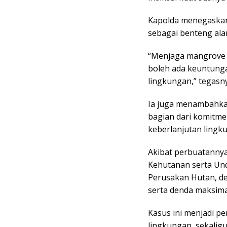
Kapolda menegaskan
sebagai benteng alam
“Menjaga mangrove b
boleh ada keuntung
lingkungan,” tegasn
Ia juga menambahk
bagian dari komitme
keberlanjutan lingk
Akibat perbuatanny
Kehutanan serta U
Perusakan Hutan, d
serta denda maksimal
Kasus ini menjadi p
lingkungan, sekalig