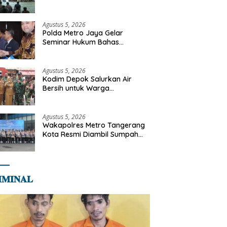
Diajak Perkuat Integritas dan
Bekal Akhirat
Agustus 5, 2026
Polda Metro Jaya Gelar
Seminar Hukum Bahas
Perluasan Objek Praperadilan
dalam KUHAP Baru
Agustus 5, 2026
Kodim Depok Salurkan Air
Bersih untuk Warga
Terdampak Kekeringan di
Cipayung Jaya
Agustus 5, 2026
Wakapolres Metro Tangerang
Kota Resmi Diambil Sumpah
Jabatan, Teguhkan Komitmen
Integritas dan Pelayanan
kepada Masyarakat
𝐌𝐈𝐍𝐀𝐋