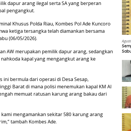
lik dapur arang ilegal serta SA yang berperan
pal pengangkut.
iminal Khusus Polda Riau, Kombes Pol Ade Kuncoro
a ketiga tersangka telah diamankan bersama
abu (06/05/2026).
Agust
Semp
dan AW merupakan pemilik dapur arang, sedangkan
Sabu
i nahkoda kapal yang mengangkut arang ke
ini bermula dari operasi di Desa Sesap,
nggi Barat di mana polisi menemukan kapal KM Al
tengah memuat ratusan karung arang bakau dari
t, kami mengamankan sekitar 580 karung arang
irim,” tambah Kombes Ade.