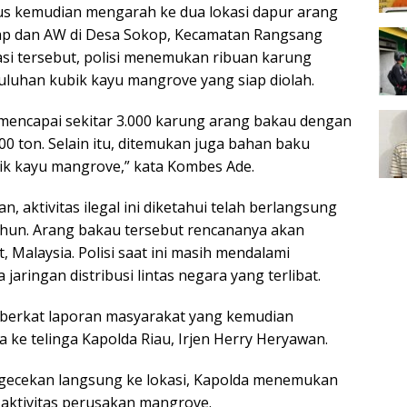
 kemudian mengarah ke dua lokasi dapur arang
sap dan AW di Desa Sokop, Kecamatan Rangsang
kasi tersebut, polisi menemukan ribuan karung
uluhan kubik kayu mangrove yang siap diolah.
 mencapai sekitar 3.000 karung arang bakau dengan
00 ton. Selain itu, ditemukan juga bahan baku
ik kayu mangrove,” kata Kombes Ade.
n, aktivitas ilegal ini diketahui telah berlangsung
ahun. Arang bakau tersebut rencananya akan
, Malaysia. Polisi saat ini masih mendalami
aringan distribusi lintas negara yang terlibat.
 berkat laporan masyarakat yang kemudian
ga ke telinga Kapolda Riau, Irjen Herry Heryawan.
gecekan langsung ke lokasi, Kapolda menemukan
 aktivitas perusakan mangrove.