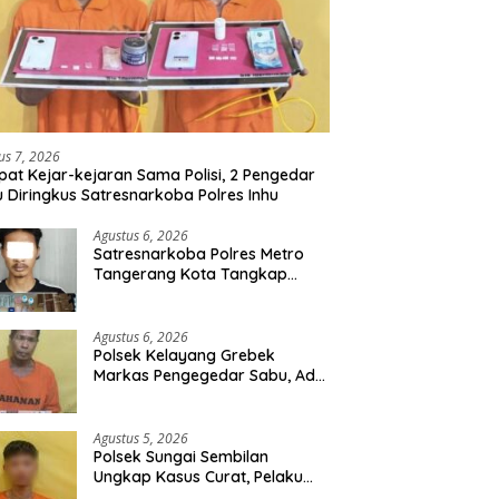
us 7, 2026
at Kejar-kejaran Sama Polisi, 2 Pengedar
 Diringkus Satresnarkoba Polres Inhu
Agustus 6, 2026
Satresnarkoba Polres Metro
Tangerang Kota Tangkap
Pengedar Obat Keras Ilegal,
Ribuan Butir Tramadol dan
Hexymer Disita
Agustus 6, 2026
Polsek Kelayang Grebek
Markas Pengegedar Sabu, Ada
Lubang Tanah Untuk
Menyimpan Barang Bukti
Agustus 5, 2026
Polsek Sungai Sembilan
Ungkap Kasus Curat, Pelaku
dan Barang Bukti Berhasil