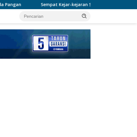
t Kejar-kejaran Sama Polisi, 2 Pengedar Sabu Diringkus Satres
tutup