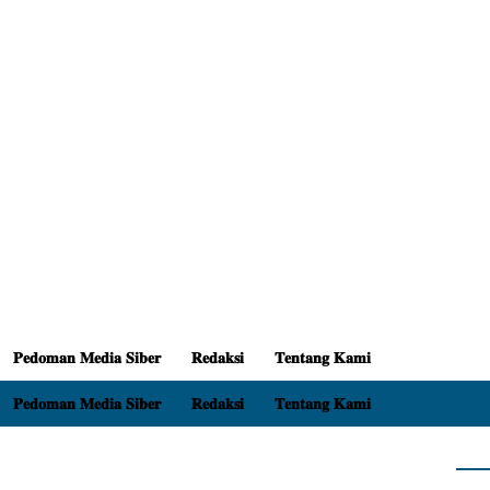
𝐏𝐞𝐝𝐨𝐦𝐚𝐧 𝐌𝐞𝐝𝐢𝐚 𝐒𝐢𝐛𝐞𝐫
𝐑𝐞𝐝𝐚𝐤𝐬𝐢
𝐓𝐞𝐧𝐭𝐚𝐧𝐠 𝐊𝐚𝐦𝐢
𝐏𝐞𝐝𝐨𝐦𝐚𝐧 𝐌𝐞𝐝𝐢𝐚 𝐒𝐢𝐛𝐞𝐫
𝐑𝐞𝐝𝐚𝐤𝐬𝐢
𝐓𝐞𝐧𝐭𝐚𝐧𝐠 𝐊𝐚𝐦𝐢