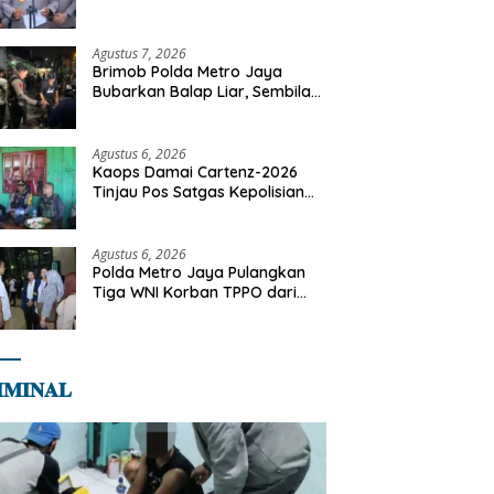
Dilaksanakan Secara
Profesional dan Transparan
Agustus 7, 2026
Brimob Polda Metro Jaya
Bubarkan Balap Liar, Sembilan
Motor Diamankan di Jakarta
Timur
Agustus 6, 2026
Kaops Damai Cartenz-2026
Tinjau Pos Satgas Kepolisian
Ops Damai Cartenz di Sinak,
Perkuat Pendekatan Humanis
Bersama Masyarakat
Agustus 6, 2026
Polda Metro Jaya Pulangkan
Tiga WNI Korban TPPO dari
Libya
𝐌𝐈𝐍𝐀𝐋