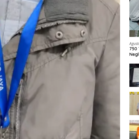
Agust
750 
Negl