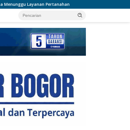
nahan
750 Tramadol dan 1.035 Hexymer Disita Polisi di 
tutup