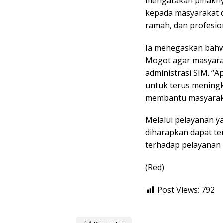
mengatakan pihakny
kepada masyarakat 
ramah, dan profesion
Ia menegaskan bahw
Mogot agar masyar
administrasi SIM. “A
untuk terus meningk
membantu masyaraka
Melalui pelayanan y
diharapkan dapat t
terhadap pelayanan 
(Red)
Post Views:
792