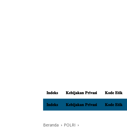
𝐈𝐧𝐝𝐞𝐤𝐬
𝐊𝐞𝐛𝐢𝐣𝐚𝐤𝐚𝐧 𝐏𝐫𝐢𝐯𝐚𝐬𝐢
𝐊𝐨𝐝𝐞 𝐄𝐭𝐢𝐤
𝐈𝐧𝐝𝐞𝐤𝐬
𝐊𝐞𝐛𝐢𝐣𝐚𝐤𝐚𝐧 𝐏𝐫𝐢𝐯𝐚𝐬𝐢
𝐊𝐨𝐝𝐞 𝐄𝐭𝐢𝐤
Beranda
POLRI