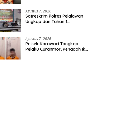
Etomidate dari Seorang Pria
Agustus 7, 2026
Satreskrim Polres Pelalawan
Ungkap dan Tahan 1
Tersangka Kasus Tindak
Pidana Karhutla di Kerumutan
Agustus 7, 2026
Polsek Karawaci Tangkap
Pelaku Curanmor, Penadah Ikut
Diamankan