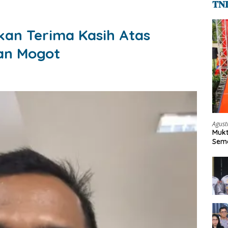
𝐓𝐍
an Terima Kasih Atas
an Mogot
Agust
Mukt
Sema
Keh