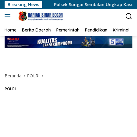
Langsung
Breaking News
Polsek Sungai Sembilan Ungkap Kasus Dugaan Percobaan
ke
konten
Home
Berita Daerah
Pemerintah
Pendidikan
Kriminal
Beranda
POLRI
POLRI