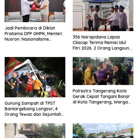
Jadi Pembicara di Diklat
Pratama DPP GMPK, Menteri
356 Narapidana Lapas
Nusron: Nasionalisme
Cilacap Terima Remisi Idul
Menjadikan Bangsa yang
Fitri 2026. 2 Orang Langsung
Kuat
Bebas
Polrestro Tangerang Kota
Gerak Cepat Tangani Banjir
di Kota Tangerang, Warga
Gunung Sampah di TPST
Dievakuasi dan Didirikan
Bantargebang Longsor, 4
Posko Siaga
Orang Tewas dan Sejumlah
Truk Tertimbun