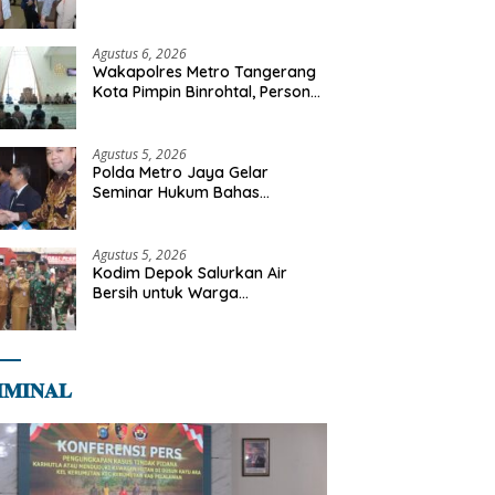
Libya
Agustus 6, 2026
Wakapolres Metro Tangerang
Kota Pimpin Binrohtal, Personel
Diajak Perkuat Integritas dan
Bekal Akhirat
Agustus 5, 2026
Polda Metro Jaya Gelar
Seminar Hukum Bahas
Perluasan Objek Praperadilan
dalam KUHAP Baru
Agustus 5, 2026
Kodim Depok Salurkan Air
Bersih untuk Warga
Terdampak Kekeringan di
Cipayung Jaya
𝐌𝐈𝐍𝐀𝐋