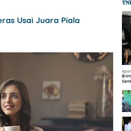
𝐓𝐍
eras Usai Juara Piala
Agust
Brim
Semb