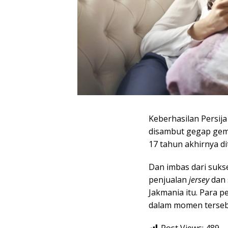
Keberhasilan Persija
disambut gegap gemp
17 tahun akhirnya d
Dan imbas dari sukse
penjualan
jersey
dan 
Jakmania itu. Para p
dalam momen terseb
Post Views:
489