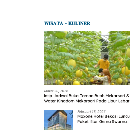
𝐖𝐈𝐒𝐀𝐓𝐀 – 𝐊𝐔𝐋𝐈𝐍𝐄𝐑
Maret 20, 2026
Intip Jadwal Buka Taman Buah Mekarsari &
Water Kingdom Mekarsari Pada Libur Leba
Februari 13, 2026
Maxone Hotel Bekasi Lunc
Paket Iftar Gema Swarna
Ramadhan 1447 H