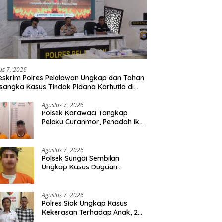
us 7, 2026
eskrim Polres Pelalawan Ungkap dan Tahan
rsangka Kasus Tindak Pidana Karhutla di
umutan
Agustus 7, 2026
Polsek Karawaci Tangkap
Pelaku Curanmor, Penadah Ikut
Diamankan
Agustus 7, 2026
Polsek Sungai Sembilan
Ungkap Kasus Dugaan
Percobaan Pembunuhan
Berencana, Seorang Pria
Berhasil Diamankan
Agustus 7, 2026
Polres Siak Ungkap Kasus
Kekerasan Terhadap Anak, 2
Tersangka Diamankan