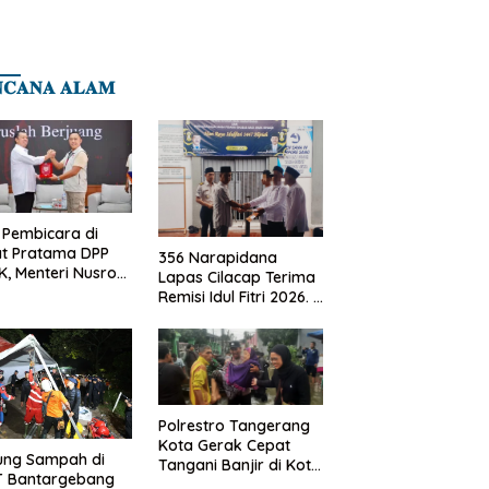
𝐂𝐀𝐍𝐀 𝐀𝐋𝐀𝐌
 Pembicara di
at Pratama DPP
356 Narapidana
, Menteri Nusron:
Lapas Cilacap Terima
onalisme
Remisi Idul Fitri 2026. 2
jadikan Bangsa
Orang Langsung
 Kuat
Bebas
Polrestro Tangerang
Kota Gerak Cepat
ung Sampah di
Tangani Banjir di Kota
T Bantargebang
Tangerang, Warga