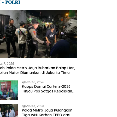
 – 𝐏𝐎𝐋𝐑𝐈
us 7, 2026
ob Polda Metro Jaya Bubarkan Balap Liar,
ilan Motor Diamankan di Jakarta Timur
Agustus 6, 2026
Kaops Damai Cartenz-2026
Tinjau Pos Satgas Kepolisian
Ops Damai Cartenz di Sinak,
Perkuat Pendekatan Humanis
Bersama Masyarakat
Agustus 6, 2026
Polda Metro Jaya Pulangkan
Tiga WNI Korban TPPO dari