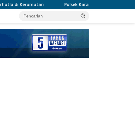
Polsek Karawaci Tangkap Pelaku Curanmor, Penadah Ikut 
tutup