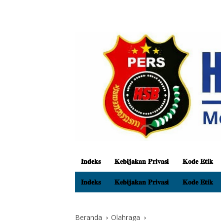
𝐈𝐧𝐝𝐞𝐤𝐬
𝐊𝐞𝐛𝐢𝐣𝐚𝐤𝐚𝐧 𝐏𝐫𝐢𝐯𝐚𝐬𝐢
𝐊𝐨𝐝𝐞 𝐄𝐭𝐢𝐤
𝐈𝐧𝐝𝐞𝐤𝐬
𝐊𝐞𝐛𝐢𝐣𝐚𝐤𝐚𝐧 𝐏𝐫𝐢𝐯𝐚𝐬𝐢
𝐊𝐨𝐝𝐞 𝐄𝐭𝐢𝐤
Beranda
Olahraga