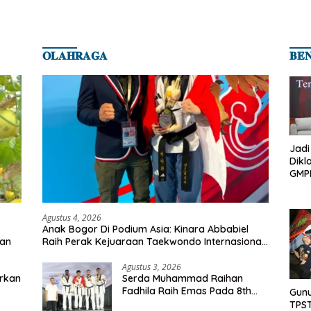
𝐎𝐋𝐀𝐇𝐑𝐀𝐆𝐀
𝐁𝐄
Jadi
Dikl
GMPK
Nasi
Men
yang
Agustus 4, 2026
Anak Bogor Di Podium Asia: Kinara Abbabiel
ran
Raih Perak Kejuaraan Taekwondo Internasional
Di GBK
Agustus 3, 2026
urkan
Serda Muhammad Raihan
Fadhila Raih Emas Pada 8th
Gun
Asian Taekwondo Indonesia
TPS