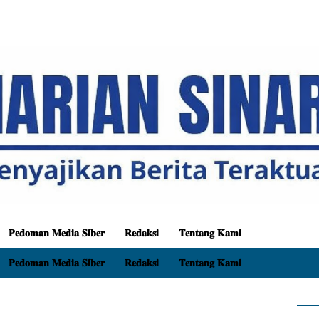
𝐏𝐞𝐝𝐨𝐦𝐚𝐧 𝐌𝐞𝐝𝐢𝐚 𝐒𝐢𝐛𝐞𝐫
𝐑𝐞𝐝𝐚𝐤𝐬𝐢
𝐓𝐞𝐧𝐭𝐚𝐧𝐠 𝐊𝐚𝐦𝐢
𝐏𝐞𝐝𝐨𝐦𝐚𝐧 𝐌𝐞𝐝𝐢𝐚 𝐒𝐢𝐛𝐞𝐫
𝐑𝐞𝐝𝐚𝐤𝐬𝐢
𝐓𝐞𝐧𝐭𝐚𝐧𝐠 𝐊𝐚𝐦𝐢