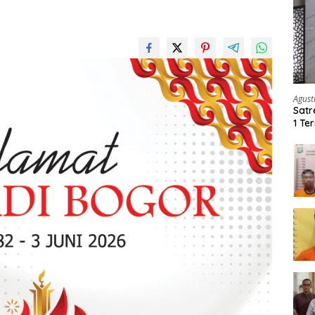
Agust
Satr
1 Te
Ker