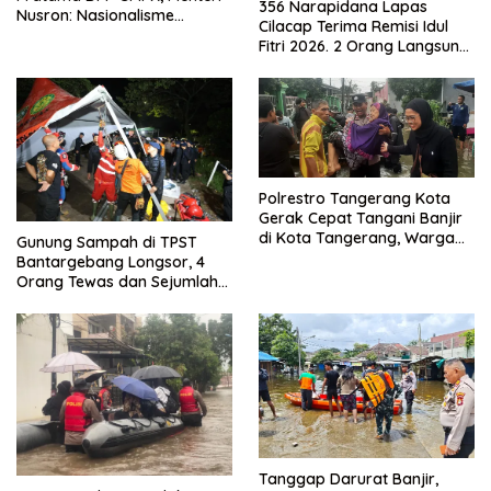
356 Narapidana Lapas
Nusron: Nasionalisme
Cilacap Terima Remisi Idul
Menjadikan Bangsa yang
Fitri 2026. 2 Orang Langsung
Kuat
Bebas
Polrestro Tangerang Kota
Gerak Cepat Tangani Banjir
di Kota Tangerang, Warga
Gunung Sampah di TPST
Dievakuasi dan Didirikan
Bantargebang Longsor, 4
Posko Siaga
Orang Tewas dan Sejumlah
Truk Tertimbun
Tanggap Darurat Banjir,