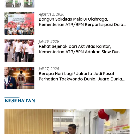
Senam Pagi
Agustus 2, 2026
Bangun Soliditas Melalui Olahraga,
Kementerian ATR/BPN Berpartisipasi Dalam
Turnamen Tenis Piala Gubernur DKI Jakarta
2026
Juli 29, 2026
Rehat Sejenak dari Aktivitas Kantor,
Kementerian ATR/BPN Adakan Slow Run
Rutin Sepulang Kerja
Juli 27, 2026
Berapa Hari Lagi ! Jakarta Jadi Pusat
Perhatian Taekwondo Dunia, Juara Dunia
Hingga Kampiun Asia Siap Berlaga di 8th
Asian Taekwondo Indonesia Open 2026
𝐊𝐄𝐒𝐄𝐇𝐀𝐓𝐀𝐍