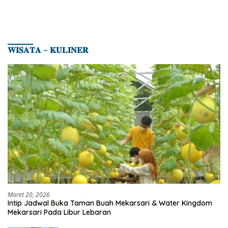
𝐖𝐈𝐒𝐀𝐓𝐀 – 𝐊𝐔𝐋𝐈𝐍𝐄𝐑
Maret 20, 2026
Intip Jadwal Buka Taman Buah Mekarsari & Water Kingdom
Mekarsari Pada Libur Lebaran