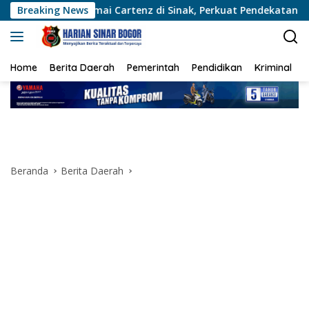
Langsung
ai Cartenz di Sinak, Perkuat Pendekatan Humanis Bersama Ma
Breaking News
ke
konten
Home
Berita Daerah
Pemerintah
Pendidikan
Kriminal
Beranda
Berita Daerah