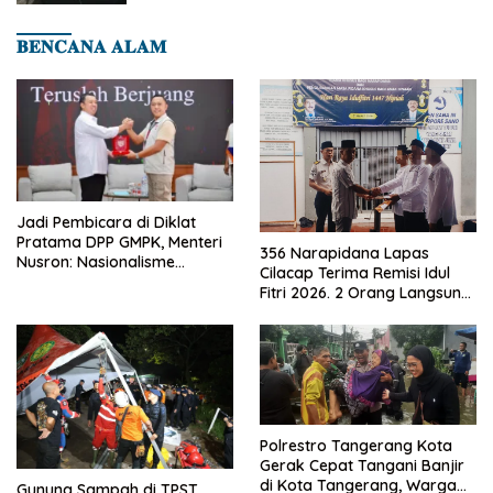
𝐁𝐄𝐍𝐂𝐀𝐍𝐀 𝐀𝐋𝐀𝐌
Jadi Pembicara di Diklat
Pratama DPP GMPK, Menteri
356 Narapidana Lapas
Nusron: Nasionalisme
Cilacap Terima Remisi Idul
Menjadikan Bangsa yang
Fitri 2026. 2 Orang Langsung
Kuat
Bebas
Polrestro Tangerang Kota
Gerak Cepat Tangani Banjir
di Kota Tangerang, Warga
Gunung Sampah di TPST