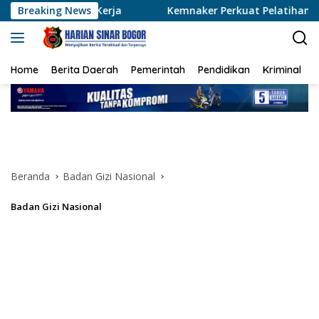
Langsung
a
Breaking News
Kemnaker Perkuat Pelatihan dan Penempatan Kerja B
ke
konten
Home
Berita Daerah
Pemerintah
Pendidikan
Kriminal
Beranda
Badan Gizi Nasional
Badan Gizi Nasional