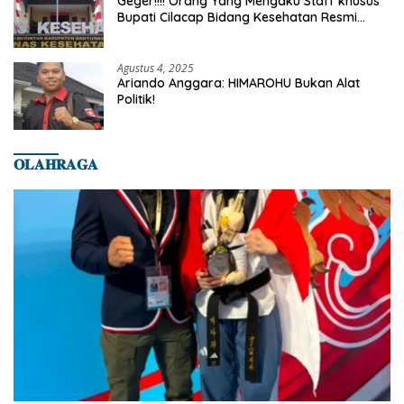
Geger!!!! Orang Yang Mengaku Staff khusus
Bupati Cilacap Bidang Kesehatan Resmi
Dilaporkan Ke Dinas Kesehatan Kab.
Banyumas
Agustus 4, 2025
Ariando Anggara: HIMAROHU Bukan Alat
Politik!
𝐎𝐋𝐀𝐇𝐑𝐀𝐆𝐀