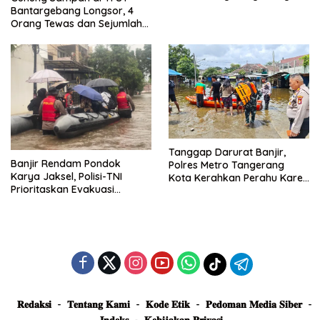
Dievakuasi dan Didirikan
Bantargebang Longsor, 4
Posko Siaga
Orang Tewas dan Sejumlah
Truk Tertimbun
Tanggap Darurat Banjir,
Banjir Rendam Pondok
Polres Metro Tangerang
Karya Jaksel, Polisi-TNI
Kota Kerahkan Perahu Karet
Prioritaskan Evakuasi
Evakuasi Warga Jatiuwung
Kelompok Rentan
𝐑𝐞𝐝𝐚𝐤𝐬𝐢
𝐓𝐞𝐧𝐭𝐚𝐧𝐠 𝐊𝐚𝐦𝐢
𝐊𝐨𝐝𝐞 𝐄𝐭𝐢𝐤
𝐏𝐞𝐝𝐨𝐦𝐚𝐧 𝐌𝐞𝐝𝐢𝐚 𝐒𝐢𝐛𝐞𝐫