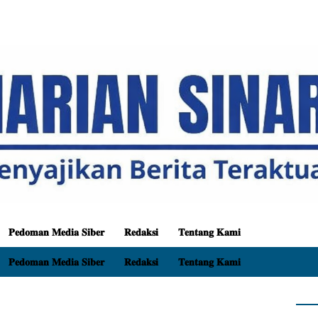
𝐏𝐞𝐝𝐨𝐦𝐚𝐧 𝐌𝐞𝐝𝐢𝐚 𝐒𝐢𝐛𝐞𝐫
𝐑𝐞𝐝𝐚𝐤𝐬𝐢
𝐓𝐞𝐧𝐭𝐚𝐧𝐠 𝐊𝐚𝐦𝐢
𝐏𝐞𝐝𝐨𝐦𝐚𝐧 𝐌𝐞𝐝𝐢𝐚 𝐒𝐢𝐛𝐞𝐫
𝐑𝐞𝐝𝐚𝐤𝐬𝐢
𝐓𝐞𝐧𝐭𝐚𝐧𝐠 𝐊𝐚𝐦𝐢