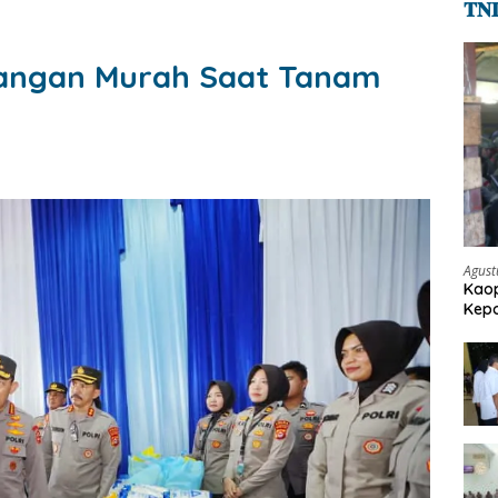
𝐓𝐍
 Pangan Murah Saat Tanam
Agust
Kaop
Kepo
Pen