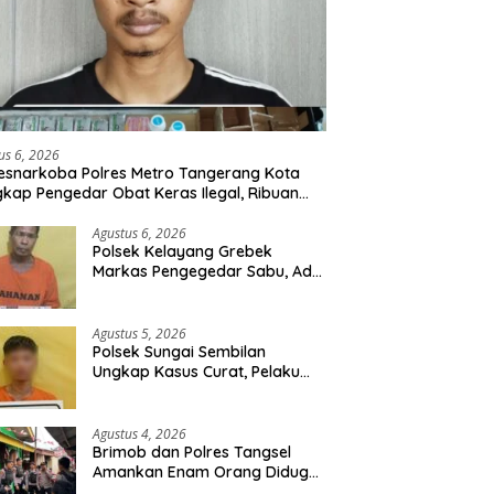
us 6, 2026
esnarkoba Polres Metro Tangerang Kota
kap Pengedar Obat Keras Ilegal, Ribuan
r Tramadol dan Hexymer Disita
Agustus 6, 2026
Polsek Kelayang Grebek
Markas Pengegedar Sabu, Ada
Lubang Tanah Untuk
Menyimpan Barang Bukti
Agustus 5, 2026
Polsek Sungai Sembilan
Ungkap Kasus Curat, Pelaku
dan Barang Bukti Berhasil
Diamankan
Agustus 4, 2026
Brimob dan Polres Tangsel
Amankan Enam Orang Diduga
Hendak Tawuran