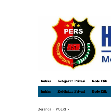
𝐈𝐧𝐝𝐞𝐤𝐬
𝐊𝐞𝐛𝐢𝐣𝐚𝐤𝐚𝐧 𝐏𝐫𝐢𝐯𝐚𝐬𝐢
𝐊𝐨𝐝𝐞 𝐄𝐭𝐢𝐤
𝐈𝐧𝐝𝐞𝐤𝐬
𝐊𝐞𝐛𝐢𝐣𝐚𝐤𝐚𝐧 𝐏𝐫𝐢𝐯𝐚𝐬𝐢
𝐊𝐨𝐝𝐞 𝐄𝐭𝐢𝐤
Beranda
POLRI