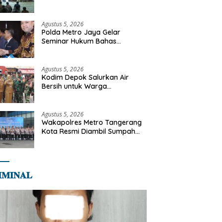
Diajak Perkuat Integritas dan
Bekal Akhirat
Agustus 5, 2026
Polda Metro Jaya Gelar
Seminar Hukum Bahas
Perluasan Objek Praperadilan
dalam KUHAP Baru
Agustus 5, 2026
Kodim Depok Salurkan Air
Bersih untuk Warga
Terdampak Kekeringan di
Cipayung Jaya
Agustus 5, 2026
Wakapolres Metro Tangerang
Kota Resmi Diambil Sumpah
Jabatan, Teguhkan Komitmen
Integritas dan Pelayanan
kepada Masyarakat
𝐌𝐈𝐍𝐀𝐋